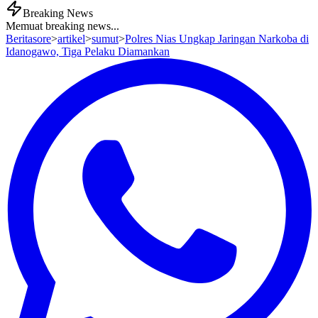
Breaking News
Memuat breaking news...
Beritasore
>
artikel
>
sumut
>
Polres Nias Ungkap Jaringan Narkoba di
Idanogawo, Tiga Pelaku Diamankan