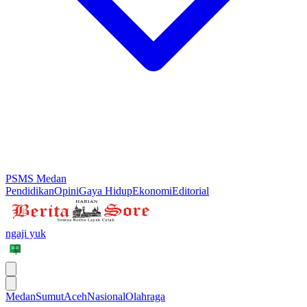
PSMS Medan
Pendidikan
Opini
Gaya Hidup
Ekonomi
Editorial
ngaji yuk
Medan
Sumut
Aceh
Nasional
Olahraga