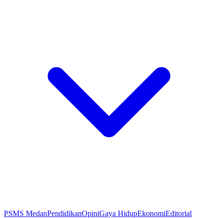
PSMS Medan
Pendidikan
Opini
Gaya Hidup
Ekonomi
Editorial