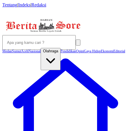
Tentang
|
Indeks
|
Redaksi
Olahraga
Medan
Sumut
Aceh
Nasional
Pendidikan
Opini
Gaya Hidup
Ekonomi
Editorial