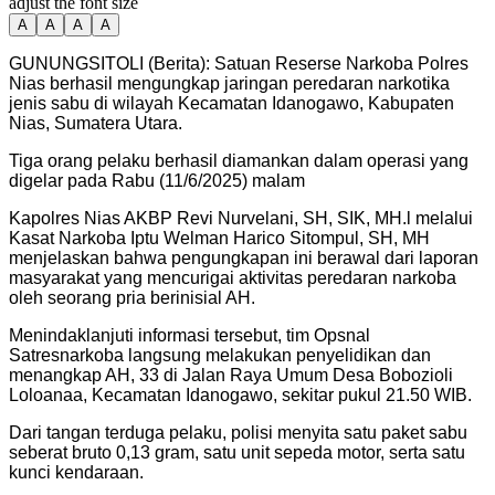
adjust the font size
A
A
A
A
GUNUNGSITOLI (Berita): Satuan Reserse Narkoba Polres
Nias berhasil mengungkap jaringan peredaran narkotika
jenis sabu di wilayah Kecamatan Idanogawo, Kabupaten
Nias, Sumatera Utara.
Tiga orang pelaku berhasil diamankan dalam operasi yang
digelar pada Rabu (11/6/2025) malam
Kapolres Nias AKBP Revi Nurvelani, SH, SIK, MH.l melalui
Kasat Narkoba Iptu Welman Harico Sitompul, SH, MH
menjelaskan bahwa pengungkapan ini berawal dari laporan
masyarakat yang mencurigai aktivitas peredaran narkoba
oleh seorang pria berinisial AH.
Menindaklanjuti informasi tersebut, tim Opsnal
Satresnarkoba langsung melakukan penyelidikan dan
menangkap AH, 33 di Jalan Raya Umum Desa Bobozioli
Loloanaa, Kecamatan Idanogawo, sekitar pukul 21.50 WIB.
Dari tangan terduga pelaku, polisi menyita satu paket sabu
seberat bruto 0,13 gram, satu unit sepeda motor, serta satu
kunci kendaraan.