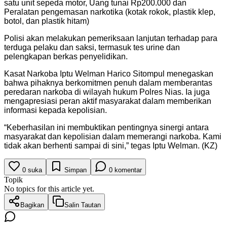
satu unit sepeda motor, Uang tunai Rp200.000 dan
Peralatan pengemasan narkotika (kotak rokok, plastik klep,
botol, dan plastik hitam)
Polisi akan melakukan pemeriksaan lanjutan terhadap para
terduga pelaku dan saksi, termasuk tes urine dan
pelengkapan berkas penyelidikan.
Kasat Narkoba Iptu Welman Harico Sitompul menegaskan
bahwa pihaknya berkomitmen penuh dalam memberantas
peredaran narkoba di wilayah hukum Polres Nias. Ia juga
mengapresiasi peran aktif masyarakat dalam memberikan
informasi kepada kepolisian.
“Keberhasilan ini membuktikan pentingnya sinergi antara
masyarakat dan kepolisian dalam memerangi narkoba. Kami
tidak akan berhenti sampai di sini,” tegas Iptu Welman. (KZ)
0
suka
Simpan
0
komentar
Topik
No topics for this article yet.
Bagikan
Salin Tautan