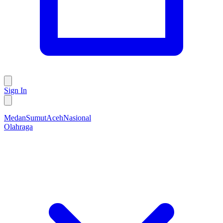
Sign In
Medan
Sumut
Aceh
Nasional
Olahraga