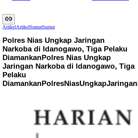
Artikel
A
r
t
i
k
e
l
Sumut
S
u
m
u
t
Polres Nias Ungkap Jaringan
Narkoba di Idanogawo, Tiga Pelaku
Diamankan
Polres Nias Ungkap
Jaringan Narkoba di Idanogawo, Tiga
Pelaku
Diamankan
P
o
l
r
e
s
N
i
a
s
U
n
g
k
a
p
J
a
r
i
n
g
a
n