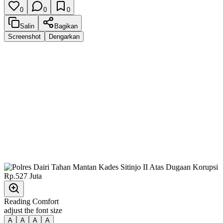
0
0
0
Salin
Bagikan
Screenshot
Dengarkan
Reading Comfort
adjust the font size
A
A
A
A