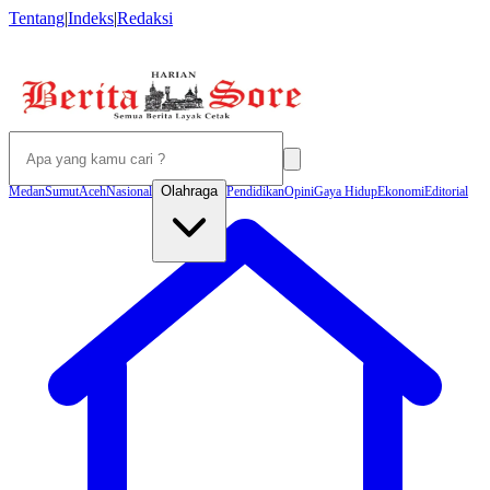
Tentang
|
Indeks
|
Redaksi
Olahraga
Medan
Sumut
Aceh
Nasional
Pendidikan
Opini
Gaya Hidup
Ekonomi
Editorial