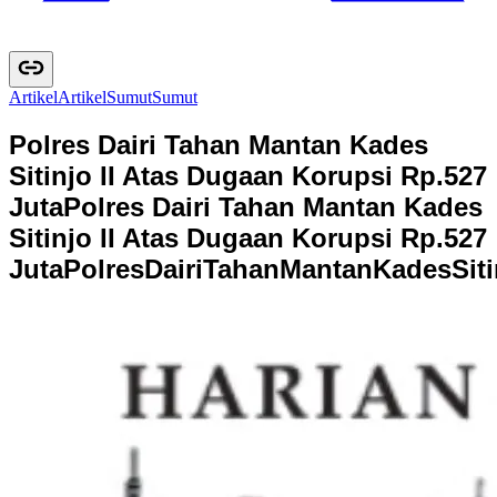
Artikel
A
r
t
i
k
e
l
Sumut
S
u
m
u
t
Polres Dairi Tahan Mantan Kades
Sitinjo II Atas Dugaan Korupsi Rp.527
Juta
Polres Dairi Tahan Mantan Kades
Sitinjo II Atas Dugaan Korupsi Rp.527
Juta
P
o
l
r
e
s
D
a
i
r
i
T
a
h
a
n
M
a
n
t
a
n
K
a
d
e
s
S
i
t
i