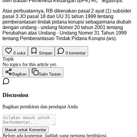
oleh Badan Pemeriksa Keuangan (BPK) RI, " tegasnya.
"
Atas perbuatannya, RB dikenakan pasal 2 ayat (1) subsider
pasal 3 JO pasal 18 dari UU 31 tahun 1999 tentang
pemberantasan tindak pidana korupsi sebagaimana diubah
dengan undang - undang Nomor 20 tahun 2001 tentang
Perubahan atas Undang - Undang Nomor 31 Tahun 1999
tentang Pemberantasan Tindak Pidana Korupsi.(ws).
0
suka
Simpan
0
komentar
Topik
No topics for this article yet.
Bagikan
Salin Tautan
Discussion
Bagikan pemikiran dan pendapat Anda
Masuk untuk Komentar
Belum ada komentar. Jadilah yang pertama berdiskusi.