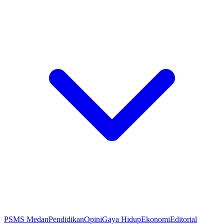
PSMS Medan
Pendidikan
Opini
Gaya Hidup
Ekonomi
Editorial