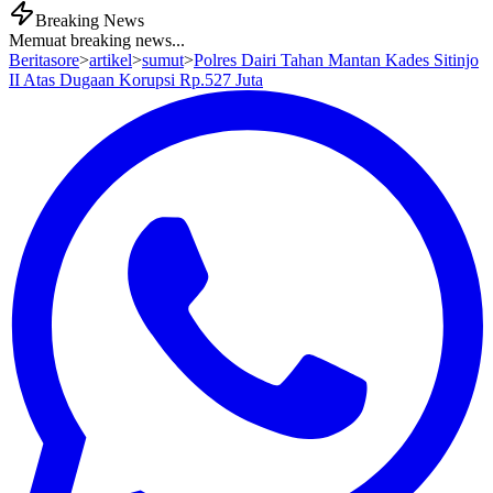
Breaking News
Memuat breaking news...
Beritasore
>
artikel
>
sumut
>
Polres Dairi Tahan Mantan Kades Sitinjo
II Atas Dugaan Korupsi Rp.527 Juta