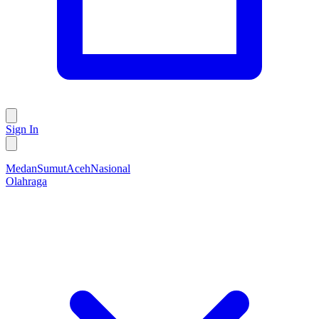
Sign In
Medan
Sumut
Aceh
Nasional
Olahraga