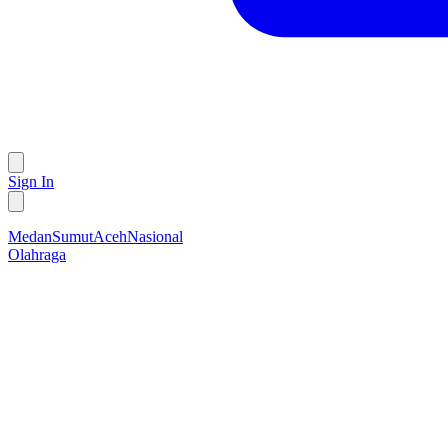
Sign In
Medan
Sumut
Aceh
Nasional
Olahraga