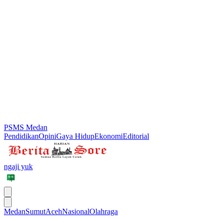
PSMS Medan
Pendidikan
Opini
Gaya Hidup
Ekonomi
Editorial
ngaji yuk
Medan
Sumut
Aceh
Nasional
Olahraga