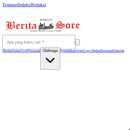
Tentang
|
Indeks
|
Redaksi
Olahraga
Medan
Sumut
Aceh
Nasional
Pendidikan
Opini
Gaya Hidup
Ekonomi
Editorial