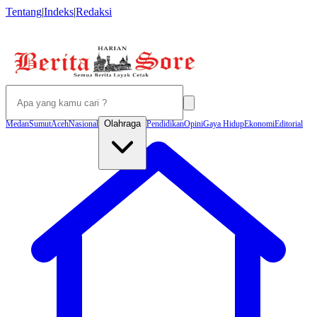
Tentang
|
Indeks
|
Redaksi
Olahraga
Medan
Sumut
Aceh
Nasional
Pendidikan
Opini
Gaya Hidup
Ekonomi
Editorial