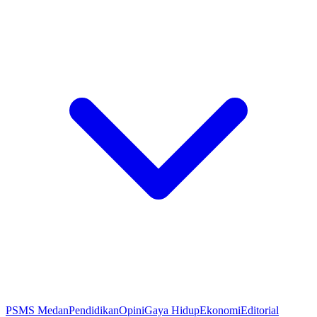
PSMS Medan
Pendidikan
Opini
Gaya Hidup
Ekonomi
Editorial