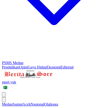
PSMS Medan
Pendidikan
Opini
Gaya Hidup
Ekonomi
Editorial
ngaji yuk
Medan
Sumut
Aceh
Nasional
Olahraga