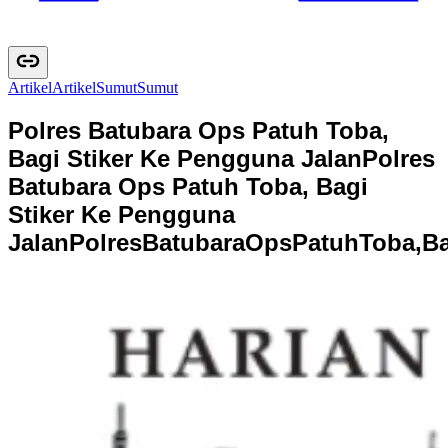
Artikel
A
r
t
i
k
e
l
Sumut
S
u
m
u
t
Polres Batubara Ops Patuh Toba,
Bagi Stiker Ke Pengguna Jalan
Polres
Batubara Ops Patuh Toba, Bagi
Stiker Ke Pengguna
Jalan
P
o
l
r
e
s
B
a
t
u
b
a
r
a
O
p
s
P
a
t
u
h
T
o
b
a
,
B