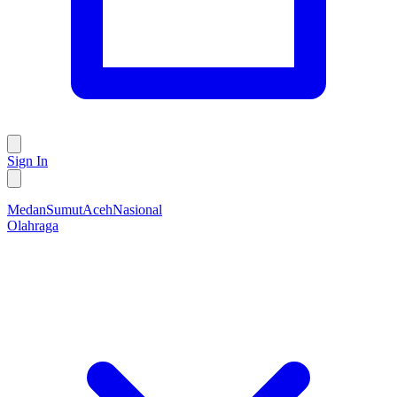
Sign In
Medan
Sumut
Aceh
Nasional
Olahraga