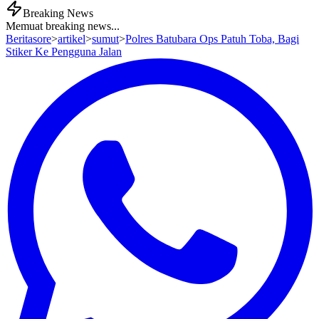
Breaking News
Memuat breaking news...
Beritasore
>
artikel
>
sumut
>
Polres Batubara Ops Patuh Toba, Bagi
Stiker Ke Pengguna Jalan