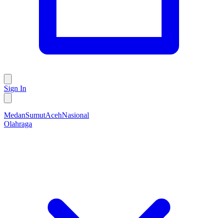
Sign In
Medan
Sumut
Aceh
Nasional
Olahraga