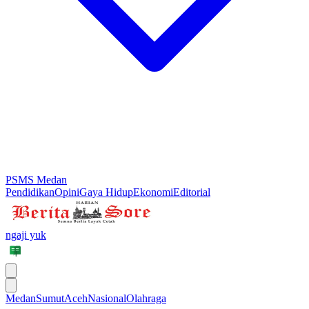
PSMS Medan
Pendidikan
Opini
Gaya Hidup
Ekonomi
Editorial
ngaji yuk
Medan
Sumut
Aceh
Nasional
Olahraga