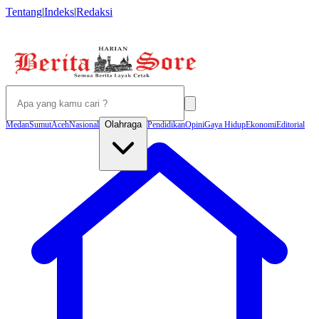
Tentang
|
Indeks
|
Redaksi
Olahraga
Medan
Sumut
Aceh
Nasional
Pendidikan
Opini
Gaya Hidup
Ekonomi
Editorial