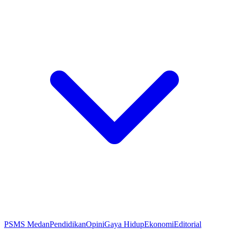
PSMS Medan
Pendidikan
Opini
Gaya Hidup
Ekonomi
Editorial