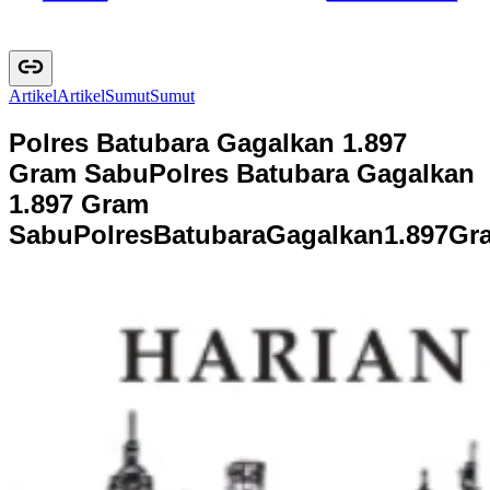
Artikel
A
r
t
i
k
e
l
Sumut
S
u
m
u
t
Polres Batubara Gagalkan 1.897
Gram Sabu
Polres Batubara Gagalkan
1.897 Gram
Sabu
P
o
l
r
e
s
B
a
t
u
b
a
r
a
G
a
g
a
l
k
a
n
1
.
8
9
7
G
r