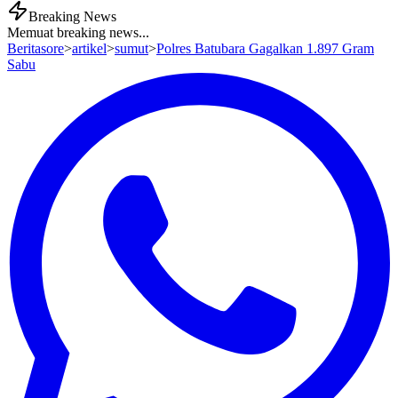
Breaking News
Memuat breaking news...
Beritasore
>
artikel
>
sumut
>
Polres Batubara Gagalkan 1.897 Gram
Sabu