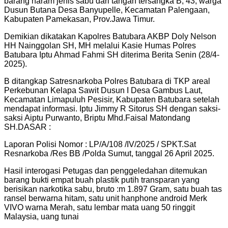
barang haram jenis sabu dari tangan tersangka B, 43, warga
Dusun Butana Desa Banyupelle, Kecamatan Palengaan,
Kabupaten Pamekasan, Prov.Jawa Timur.
Demikian dikatakan Kapolres Batubara AKBP Doly Nelson
HH Nainggolan SH, MH melalui Kasie Humas Polres
Batubara Iptu Ahmad Fahmi SH diterima Berita Senin (28/4-
2025).
B ditangkap Satresnarkoba Polres Batubara di TKP areal
Perkebunan Kelapa Sawit Dusun I Desa Gambus Laut,
Kecamatan Limapuluh Pesisir, Kabupaten Batubara setelah
mendapat informasi. Iptu Jimmy R Sitorus SH dengan saksi-
saksi Aiptu Purwanto, Briptu Mhd.Faisal Matondang
SH.DASAR :
Laporan Polisi Nomor : LP/A/108 /IV/2025 / SPKT.Sat
Resnarkoba /Res BB /Polda Sumut, tanggal 26 April 2025.
Hasil interogasi Petugas dan penggeledahan ditemukan
barang bukti empat buah plastik putih transparan yang
berisikan narkotika sabu, bruto :m 1.897 Gram, satu buah tas
ransel berwarna hitam, satu unit hanphone android Merk
VIVO warna Merah, satu lembar mata uang 50 ringgit
Malaysia, uang tunai