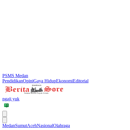
PSMS Medan
Pendidikan
Opini
Gaya Hidup
Ekonomi
Editorial
ngaji yuk
Medan
Sumut
Aceh
Nasional
Olahraga