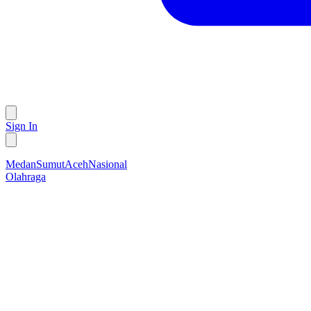
Sign In
Medan
Sumut
Aceh
Nasional
Olahraga