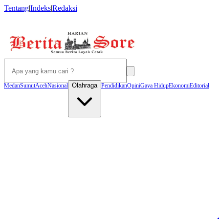
Tentang
|
Indeks
|
Redaksi
Olahraga
Medan
Sumut
Aceh
Nasional
Pendidikan
Opini
Gaya Hidup
Ekonomi
Editorial