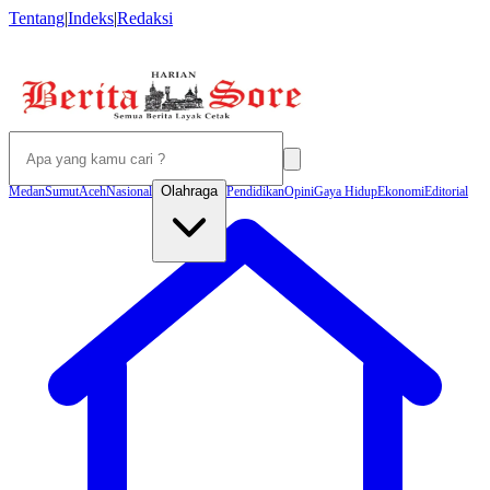
Tentang
|
Indeks
|
Redaksi
Olahraga
Medan
Sumut
Aceh
Nasional
Pendidikan
Opini
Gaya Hidup
Ekonomi
Editorial