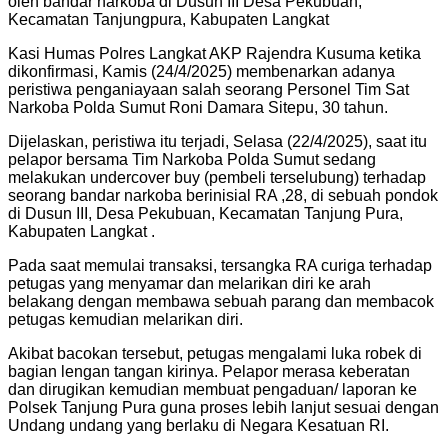
oleh bandar narkoba di Dusun III Desa Pekubuan,
Kecamatan Tanjungpura, Kabupaten Langkat
Kasi Humas Polres Langkat AKP Rajendra Kusuma ketika
dikonfirmasi, Kamis (24/4/2025) membenarkan adanya
peristiwa penganiayaan salah seorang Personel Tim Sat
Narkoba Polda Sumut Roni Damara Sitepu, 30 tahun.
Dijelaskan, peristiwa itu terjadi, Selasa (22/4/2025), saat itu
pelapor bersama Tim Narkoba Polda Sumut sedang
melakukan undercover buy (pembeli terselubung) terhadap
seorang bandar narkoba berinisial RA ,28, di sebuah pondok
di Dusun III, Desa Pekubuan, Kecamatan Tanjung Pura,
Kabupaten Langkat .
Pada saat memulai transaksi, tersangka RA curiga terhadap
petugas yang menyamar dan melarikan diri ke arah
belakang dengan membawa sebuah parang dan membacok
petugas kemudian melarikan diri.
Akibat bacokan tersebut, petugas mengalami luka robek di
bagian lengan tangan kirinya. Pelapor merasa keberatan
dan dirugikan kemudian membuat pengaduan/ laporan ke
Polsek Tanjung Pura guna proses lebih lanjut sesuai dengan
Undang undang yang berlaku di Negara Kesatuan RI.