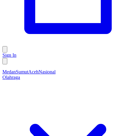
Sign In
Medan
Sumut
Aceh
Nasional
Olahraga