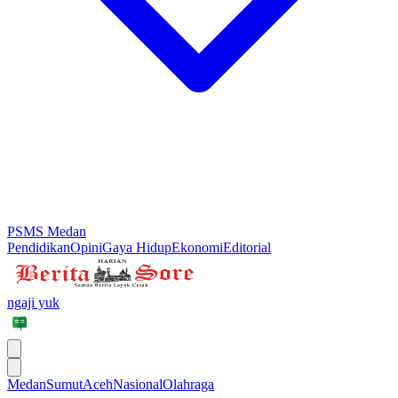
PSMS Medan
Pendidikan
Opini
Gaya Hidup
Ekonomi
Editorial
ngaji yuk
Medan
Sumut
Aceh
Nasional
Olahraga