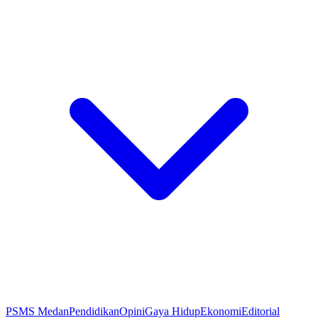
PSMS Medan
Pendidikan
Opini
Gaya Hidup
Ekonomi
Editorial