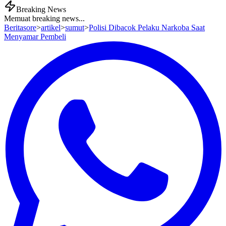
Breaking News
Memuat breaking news...
Beritasore
>
artikel
>
sumut
>
Polisi Dibacok Pelaku Narkoba Saat
Menyamar Pembeli