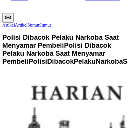
Artikel
A
r
t
i
k
e
l
Sumut
S
u
m
u
t
Polisi Dibacok Pelaku Narkoba Saat
Menyamar Pembeli
Polisi Dibacok
Pelaku Narkoba Saat Menyamar
Pembeli
P
o
l
i
s
i
D
i
b
a
c
o
k
P
e
l
a
k
u
N
a
r
k
o
b
a
S