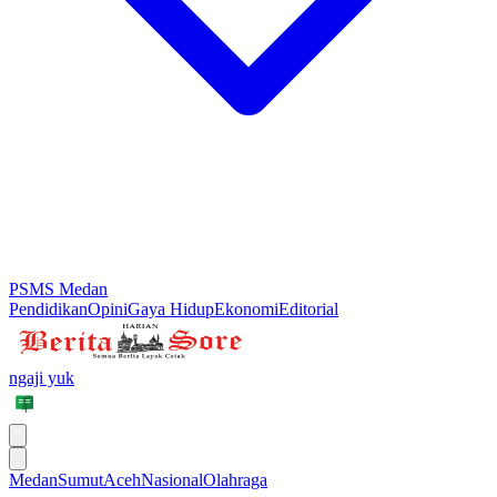
PSMS Medan
Pendidikan
Opini
Gaya Hidup
Ekonomi
Editorial
ngaji yuk
Medan
Sumut
Aceh
Nasional
Olahraga