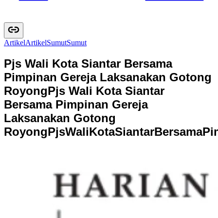
Artikel
A
r
t
i
k
e
l
Sumut
S
u
m
u
t
Pjs Wali Kota Siantar Bersama
Pimpinan Gereja Laksanakan Gotong
Royong
Pjs Wali Kota Siantar
Bersama Pimpinan Gereja
Laksanakan Gotong
Royong
P
j
s
W
a
l
i
K
o
t
a
S
i
a
n
t
a
r
B
e
r
s
a
m
a
P
i