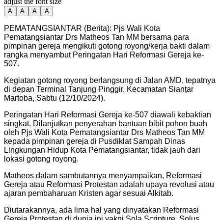
adjust the font size
A
A
A
A
PEMATANGSIANTAR (Berita): Pjs Wali Kota
Pematangsiantar Drs Matheos Tan MM bersama para
pimpinan gereja mengikuti gotong royong/kerja bakti dalam
rangka menyambut Peringatan Hari Reformasi Gereja ke-
507.
Kegiatan gotong royong berlangsung di Jalan AMD, tepatnya
di depan Terminal Tanjung Pinggir, Kecamatan Sianțar
Martoba, Sabtu (12/10/2024).
Peringatan Hari Reformasi Gereja ke-507 diawali kebaktian
singkat. Dilanjutkan penyerahan bantuan bibit pohon buah
oleh Pjs Wali Kota Pematangsiantar Drs Matheos Tan MM
kepada pimpinan gereja di Pusdiklat Sampah Dinas
Lingkungan Hidup Kota Pematangsiantar, tidak jauh dari
lokasi gotong royong.
Matheos dalam sambutannya menyampaikan, Reformasi
Gereja atau Reformasi Protestan adalah upaya revolusi atau
ajaran pembaharuan Kristen agar sesuai Alkitab.
Diutarakannya, ada lima hal yang dinyatakan Reformasi
Gereja Protestan di dunia ini yakni Sola Scripture, Solus