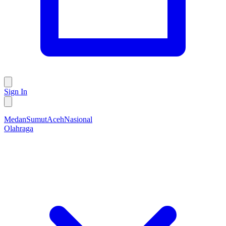
Sign In
Medan
Sumut
Aceh
Nasional
Olahraga