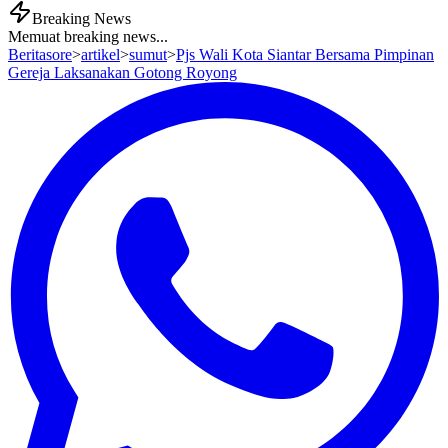
Breaking News
Memuat breaking news...
Beritasore
>
artikel
>
sumut
>
Pjs Wali Kota Siantar Bersama Pimpinan
Gereja Laksanakan Gotong Royong