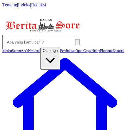
Tentang
|
Indeks
|
Redaksi
Olahraga
Medan
Sumut
Aceh
Nasional
Pendidikan
Opini
Gaya Hidup
Ekonomi
Editorial