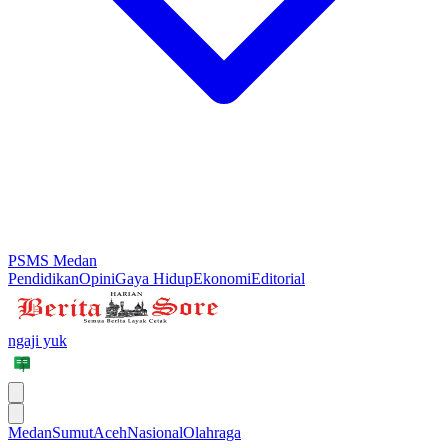
PSMS Medan
Pendidikan
Opini
Gaya Hidup
Ekonomi
Editorial
ngaji yuk
Medan
Sumut
Aceh
Nasional
Olahraga