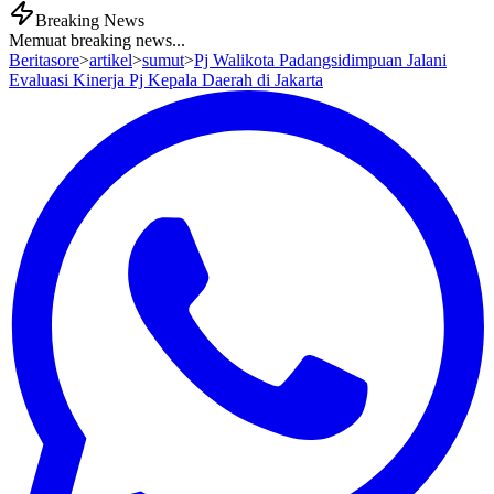
Breaking News
Memuat breaking news...
Beritasore
>
artikel
>
sumut
>
Pj Walikota Padangsidimpuan Jalani
Evaluasi Kinerja Pj Kepala Daerah di Jakarta