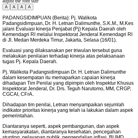
adjust the font size
A
A
A
A
PADANGSIDIMPUAN (Berita): Pj. Walikota
Padangsidimpuan, Dr. H. Letnan Dalimunthe, S.K.M., M.Kes
jalani Evaluasi kinerja Penjabat (Pj) Kepala Daerah oleh
Kemendagri RI melalui Inspektorat Jenderal Kemendagri RI
di Jl. Medan Merdeka Timur, Jakarta, Selasa (16/01).
Evaluasi yang dilaksanakan per triwulan tersebut guna
melakukan penilaian terhadap kinerja atas pelaksanaan
tugas Pj. Kepala Daerah.
Pj. Walikota Padangsidimpuan Dr. H. Letnan Dalimunthe
dalam kesempatan itu memaparkan capaian kinerja
dihadapan Tim Penilai yang dipimpin oleh Inspektur Khusus
Inspektorat Jenderal, Dr. Drs. Teguh Narutomo, MM, CRGP,
CGCAI, CFrA.
Dihadapan tim penilai, Letnan menyampaikan sejumlah
indikator prioritas kinerja yang telah ia lakukan dalam aspek
pemerintahan.
Diantaranya seperti, aspek pembangunan, dan aspek
kemasyarakatan, diantaranya kesehatan, pencegahan
stunting, pelayanan publik, pengendalian inflasi, BUMD,