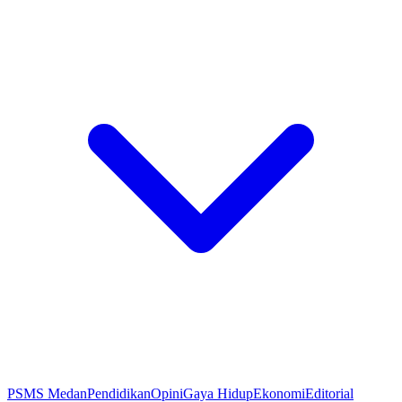
PSMS Medan
Pendidikan
Opini
Gaya Hidup
Ekonomi
Editorial