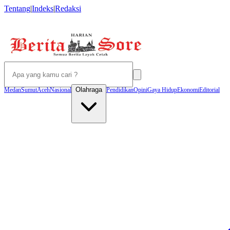
Tentang
|
Indeks
|
Redaksi
Olahraga
Medan
Sumut
Aceh
Nasional
Pendidikan
Opini
Gaya Hidup
Ekonomi
Editorial