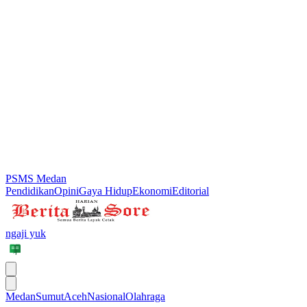
PSMS Medan
Pendidikan
Opini
Gaya Hidup
Ekonomi
Editorial
ngaji yuk
Medan
Sumut
Aceh
Nasional
Olahraga