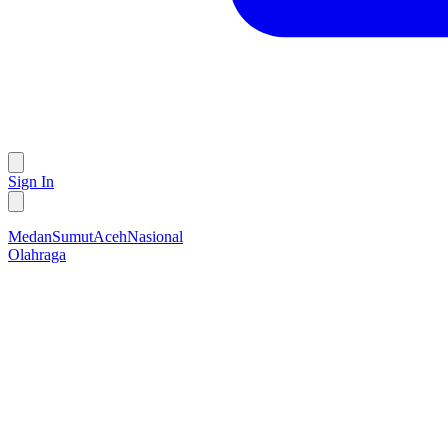
Sign In
Medan
Sumut
Aceh
Nasional
Olahraga