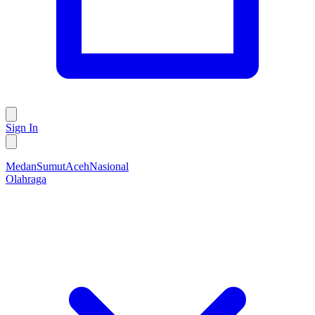
Sign In
Medan
Sumut
Aceh
Nasional
Olahraga