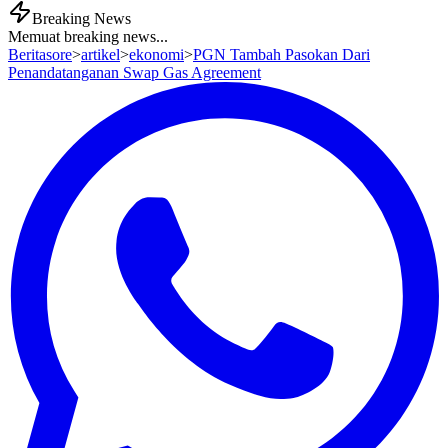
Breaking News
Memuat breaking news...
Beritasore
>
artikel
>
ekonomi
>
PGN Tambah Pasokan Dari
Penandatanganan Swap Gas Agreement