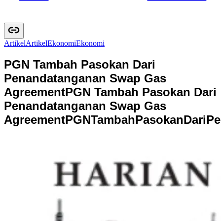
Artikel
A
r
t
i
k
e
l
Ekonomi
E
k
o
n
o
m
i
PGN Tambah Pasokan Dari
Penandatanganan Swap Gas
Agreement
PGN Tambah Pasokan Dari
Penandatanganan Swap Gas
Agreement
P
G
N
T
a
m
b
a
h
P
a
s
o
k
a
n
D
a
r
i
P
e