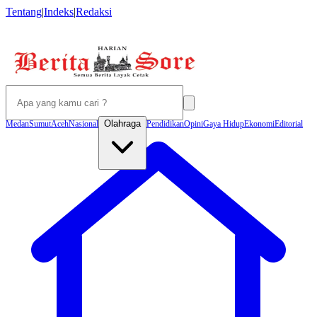
Tentang
|
Indeks
|
Redaksi
Olahraga
Medan
Sumut
Aceh
Nasional
Pendidikan
Opini
Gaya Hidup
Ekonomi
Editorial