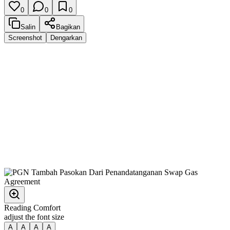
0
0
0
Salin
Bagikan
Screenshot
Dengarkan
Reading Comfort
adjust the font size
A
A
A
A