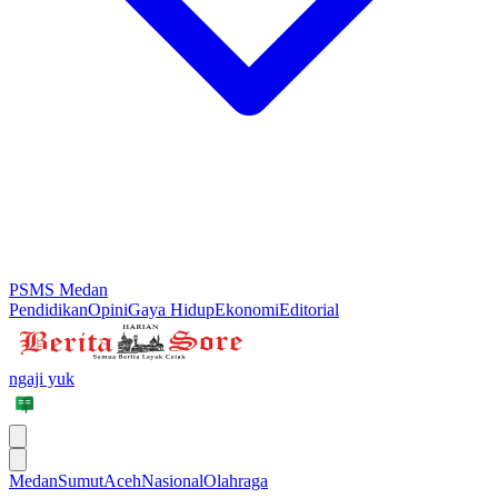
PSMS Medan
Pendidikan
Opini
Gaya Hidup
Ekonomi
Editorial
ngaji yuk
Medan
Sumut
Aceh
Nasional
Olahraga