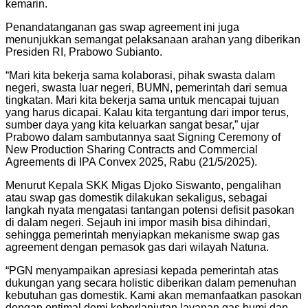
kemarin.
Penandatanganan gas swap agreement ini juga
menunjukkan semangat pelaksanaan arahan yang diberikan
Presiden RI, Prabowo Subianto.
“Mari kita bekerja sama kolaborasi, pihak swasta dalam
negeri, swasta luar negeri, BUMN, pemerintah dari semua
tingkatan. Mari kita bekerja sama untuk mencapai tujuan
yang harus dicapai. Kalau kita tergantung dari impor terus,
sumber daya yang kita keluarkan sangat besar,” ujar
Prabowo dalam sambutannya saat Signing Ceremony of
New Production Sharing Contracts and Commercial
Agreements di IPA Convex 2025, Rabu (21/5/2025).
Menurut Kepala SKK Migas Djoko Siswanto, pengalihan
atau swap gas domestik dilakukan sekaligus, sebagai
langkah nyata mengatasi tantangan potensi defisit pasokan
di dalam negeri. Sejauh ini impor masih bisa dihindari,
sehingga pemerintah menyiapkan mekanisme swap gas
agreement dengan pemasok gas dari wilayah Natuna.
“PGN menyampaikan apresiasi kepada pemerintah atas
dukungan yang secara holistic diberikan dalam pemenuhan
kebutuhan gas domestik. Kami akan memanfaatkan pasokan
dengan optimal demi keberlanjutan layanan gas bumi dan