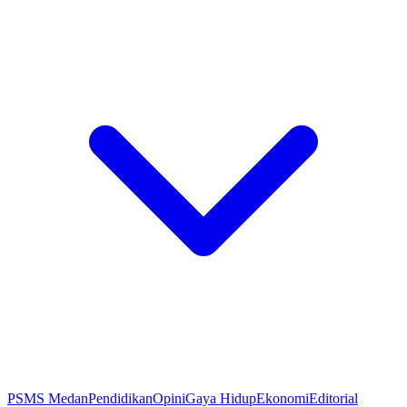
PSMS Medan
Pendidikan
Opini
Gaya Hidup
Ekonomi
Editorial