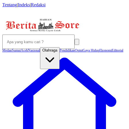
Tentang
|
Indeks
|
Redaksi
Olahraga
Medan
Sumut
Aceh
Nasional
Pendidikan
Opini
Gaya Hidup
Ekonomi
Editorial