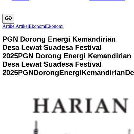
Artikel
A
r
t
i
k
e
l
Ekonomi
E
k
o
n
o
m
i
PGN Dorong Energi Kemandirian
Desa Lewat Suadesa Festival
2025
PGN Dorong Energi Kemandirian
Desa Lewat Suadesa Festival
2025
P
G
N
D
o
r
o
n
g
E
n
e
r
g
i
K
e
m
a
n
d
i
r
i
a
n
D
e