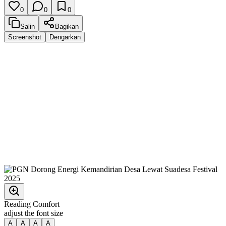
0
0
0
Salin
Bagikan
Screenshot
Dengarkan
Reading Comfort
adjust the font size
A
A
A
A