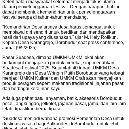
Keterlibatan masyarakat setempat menjadi fokus utama
dalam penyelenggaraan festival. Dengan harapan, hal ini
dapat membentuk kemandirian untuk penyelenggaraan
festival serupa di tahun-tahun mendatang.
"
Kemandirian Desa artinya desa harus semangat untuk
membiayai diri sendiri untuk berdikari dan mendapatkan
hasil dari upaya yang diusahakan," ujar M. Hely Rofikun,
Kepala Desa Karangrejo, Borobudur saat press conference,
Jumat (9/5/2025).
"
Pasar Suadesa, dimana UMKM-UMKM lokal akan
berkumpul menjajakan produk mereka, siap meriahkan
Suadesa Festival 2025. Sejumlah 40 tenant UMKM Desa
Karangrejo dan Desa Wringin Putih Borobudur yang terbagi
menjadi UMKM Kuliner dan UMKM Craft akan menyajikan
produk beragam seperti makanan tradisional, jajanan pasar,
dan berbagai kerajinan kayu.
Ada juga pahat batu, anyaman, batik, aksesoris Borobudur,
pecel, angkringan, jetkolet, jajanan pasar, jamu, dan lain-lain
telah dipastikan berpartipasi.
"
Suadesa menjadi wahana promosi Pemerintah Desa untuk
destinasi wisata bagi Balkondes di Borobudur untuk lebih
dikenal lebih luas," imbuhnya
"