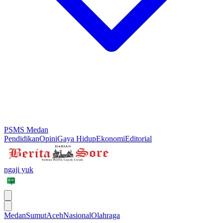
PSMS Medan
Pendidikan
Opini
Gaya Hidup
Ekonomi
Editorial
ngaji yuk
Medan
Sumut
Aceh
Nasional
Olahraga