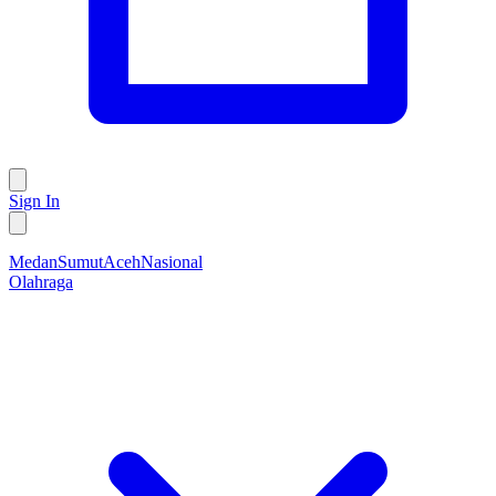
Sign In
Medan
Sumut
Aceh
Nasional
Olahraga