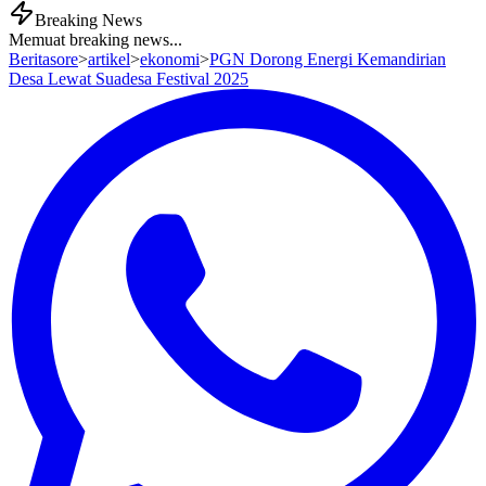
Breaking News
Memuat breaking news...
Beritasore
>
artikel
>
ekonomi
>
PGN Dorong Energi Kemandirian
Desa Lewat Suadesa Festival 2025