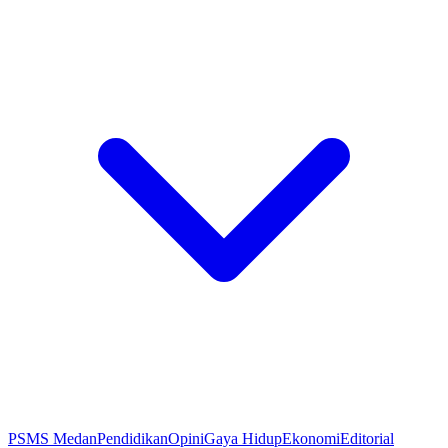
PSMS Medan
Pendidikan
Opini
Gaya Hidup
Ekonomi
Editorial