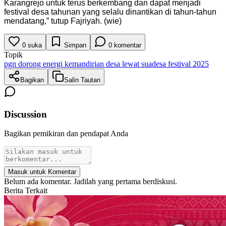
Karangrejo untuk terus berkembang dan dapat menjadi
festival desa tahunan yang selalu dinantikan di tahun-tahun
mendatang,” tutup Fajriyah. (wie)
0
suka
Simpan
0
komentar
Topik
pgn dorong energi kemandirian desa lewat suadesa festival 2025
Bagikan
Salin Tautan
Discussion
Bagikan pemikiran dan pendapat Anda
Masuk untuk Komentar
Belum ada komentar. Jadilah yang pertama berdiskusi.
Berita Terkait