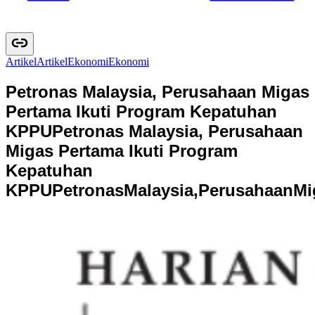
Artikel
A
r
t
i
k
e
l
Ekonomi
E
k
o
n
o
m
i
Petronas Malaysia, Perusahaan Migas
Pertama Ikuti Program Kepatuhan
KPPU
Petronas Malaysia, Perusahaan
Migas Pertama Ikuti Program
Kepatuhan
KPPU
P
e
t
r
o
n
a
s
M
a
l
a
y
s
i
a
,
P
e
r
u
s
a
h
a
a
n
M
i