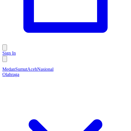
Sign In
Medan
Sumut
Aceh
Nasional
Olahraga