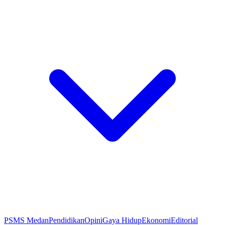
PSMS Medan
Pendidikan
Opini
Gaya Hidup
Ekonomi
Editorial