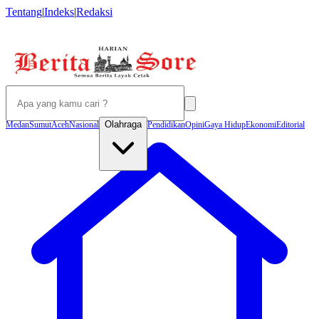
Tentang
|
Indeks
|
Redaksi
Olahraga
Medan
Sumut
Aceh
Nasional
Pendidikan
Opini
Gaya Hidup
Ekonomi
Editorial