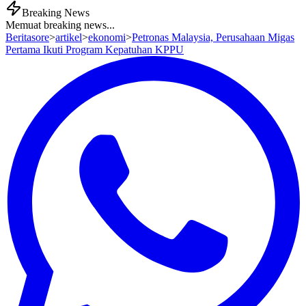
Breaking News
Memuat breaking news...
Beritasore
>
artikel
>
ekonomi
>
Petronas Malaysia, Perusahaan Migas
Pertama Ikuti Program Kepatuhan KPPU