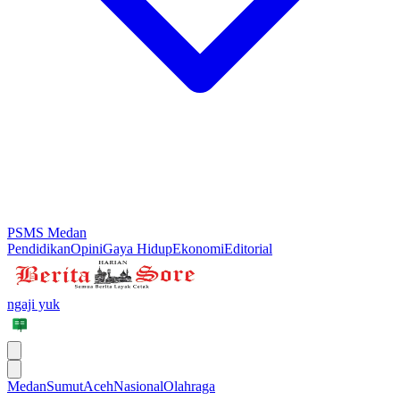
PSMS Medan
Pendidikan
Opini
Gaya Hidup
Ekonomi
Editorial
ngaji yuk
Medan
Sumut
Aceh
Nasional
Olahraga