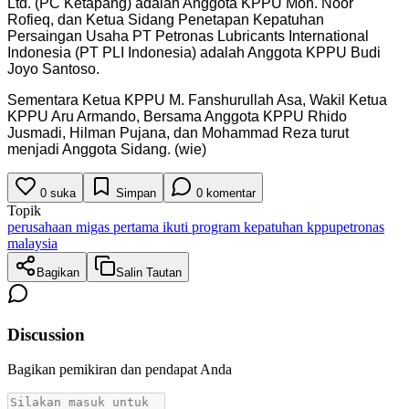
Ltd. (PC Ketapang) adalah Anggota KPPU Moh. Noor
Rofieq, dan Ketua Sidang Penetapan Kepatuhan
Persaingan Usaha PT Petronas Lubricants International
Indonesia (PT PLI Indonesia) adalah Anggota KPPU Budi
Joyo Santoso.
Sementara Ketua KPPU M. Fanshurullah Asa, Wakil Ketua
KPPU Aru Armando, Bersama Anggota KPPU Rhido
Jusmadi, Hilman Pujana, dan Mohammad Reza turut
menjadi Anggota Sidang. (wie)
0
suka
Simpan
0
komentar
Topik
perusahaan migas pertama ikuti program kepatuhan kppu
petronas
malaysia
Bagikan
Salin Tautan
Discussion
Bagikan pemikiran dan pendapat Anda