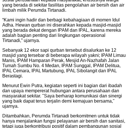
yang berada di sekitar fasilitas pengolahan air bersih dan air
limbah milik Perumda Tirtanadi.
“Kami ingin hadir dan berbagi kebahagiaan di momen Idul
Adha. Hewan qurban ini diserahkan kepada masjid-masjid
yang berada dekat dengan IPAM dan IPAL, karena mereka
adalah bagian penting dari lingkungan operasional
Tirtanadi,” ujarnya.
Sebanyak 12 ekor sapi qurban tersebut disalurkan ke 12
masjid yang tersebar di beberapa wilayah yakni; IPAM Limau
Manis, IPAM Hamparan Perak, Mesjid An-Nazhafah Jalan
Tumah Sumbu No. 4 Medan, IPAM Sunggal, IPAM Delitua,
IPAL Cemara, IPAL Martubung, IPAL Sibolangit dan IPAL
Berastagi.
Menurut Ewin Putra, kegiatan seperti ini bagian dari ibadah
dan upaya mempererat hubungan antara perusahaan dan
masyarakat sekitar. "Saya berharap komunikasi dan sinergi
yang baik dapat terus terjalin demi kemajuan bersama,"
ujarnya.
Ditambahkan, Perumda Tirtanadi berkomitmen untuk tidak
hanya menjalankan fungsi pelayanan air bersih dan sanitasi,
tetapi juga berkontribusi positif dalam pembangunan sosial