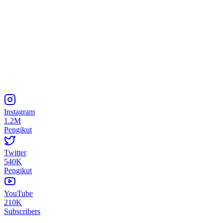
Instagram
1.2M
Pengikut
Twitter
540K
Pengikut
YouTube
210K
Subscribers