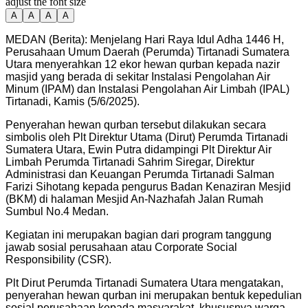
adjust the font size
A
A
A
A
MEDAN (Berita): Menjelang Hari Raya Idul Adha 1446 H,
Perusahaan Umum Daerah (Perumda) Tirtanadi Sumatera
Utara menyerahkan 12 ekor hewan qurban kepada nazir
masjid yang berada di sekitar Instalasi Pengolahan Air
Minum (IPAM) dan Instalasi Pengolahan Air Limbah (IPAL)
Tirtanadi, Kamis (5/6/2025).
Penyerahan hewan qurban tersebut dilakukan secara
simbolis oleh Plt Direktur Utama (Dirut) Perumda Tirtanadi
Sumatera Utara, Ewin Putra didampingi Plt Direktur Air
Limbah Perumda Tirtanadi Sahrim Siregar, Direktur
Administrasi dan Keuangan Perumda Tirtanadi Salman
Farizi Sihotang kepada pengurus Badan Kenaziran Mesjid
(BKM) di halaman Mesjid An-Nazhafah Jalan Rumah
Sumbul No.4 Medan.
Kegiatan ini merupakan bagian dari program tanggung
jawab sosial perusahaan atau Corporate Social
Responsibility (CSR).
Plt Dirut Perumda Tirtanadi Sumatera Utara mengatakan,
penyerahan hewan qurban ini merupakan bentuk kepedulian
sosial perusahaan kepada masyarakat, khususnya warga