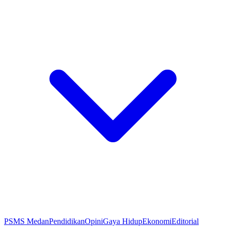
PSMS Medan
Pendidikan
Opini
Gaya Hidup
Ekonomi
Editorial