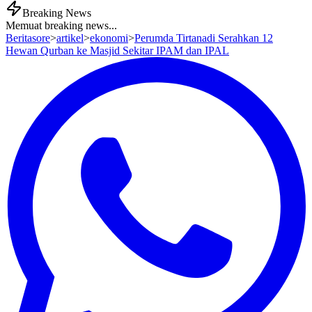
Breaking News
Memuat breaking news...
Beritasore
>
artikel
>
ekonomi
>
Perumda Tirtanadi Serahkan 12
Hewan Qurban ke Masjid Sekitar IPAM dan IPAL