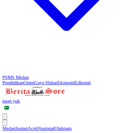
PSMS Medan
Pendidikan
Opini
Gaya Hidup
Ekonomi
Editorial
ngaji yuk
Medan
Sumut
Aceh
Nasional
Olahraga