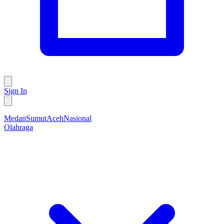
Sign In
Medan
Sumut
Aceh
Nasional
Olahraga