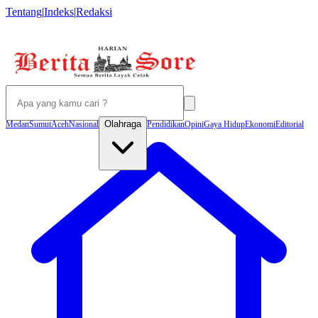
Tentang
|
Indeks
|
Redaksi
Olahraga
Medan
Sumut
Aceh
Nasional
Pendidikan
Opini
Gaya Hidup
Ekonomi
Editorial