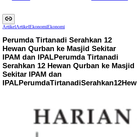
Artikel
A
r
t
i
k
e
l
Ekonomi
E
k
o
n
o
m
i
Perumda Tirtanadi Serahkan 12
Hewan Qurban ke Masjid Sekitar
IPAM dan IPAL
Perumda Tirtanadi
Serahkan 12 Hewan Qurban ke Masjid
Sekitar IPAM dan
IPAL
P
e
r
u
m
d
a
T
i
r
t
a
n
a
d
i
S
e
r
a
h
k
a
n
1
2
H
e
w