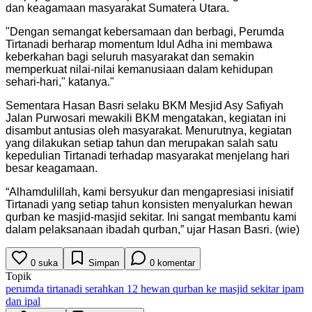
dan keagamaan masyarakat Sumatera Utara.
"
Dengan semangat kebersamaan dan berbagi, Perumda
Tirtanadi berharap momentum Idul Adha ini membawa
keberkahan bagi seluruh masyarakat dan semakin
memperkuat nilai-nilai kemanusiaan dalam kehidupan
sehari-hari," katanya.
"
Sementara Hasan Basri selaku BKM Mesjid Asy Safiyah
Jalan Purwosari mewakili BKM mengatakan, kegiatan ini
disambut antusias oleh masyarakat. Menurutnya, kegiatan
yang dilakukan setiap tahun dan merupakan salah satu
kepedulian Tirtanadi terhadap masyarakat menjelang hari
besar keagamaan.
“Alhamdulillah, kami bersyukur dan mengapresiasi inisiatif
Tirtanadi yang setiap tahun konsisten menyalurkan hewan
qurban ke masjid-masjid sekitar. Ini sangat membantu kami
dalam pelaksanaan ibadah qurban,” ujar Hasan Basri. (wie)
0
suka
Simpan
0
komentar
Topik
perumda tirtanadi serahkan 12 hewan qurban ke masjid sekitar ipam
dan ipal