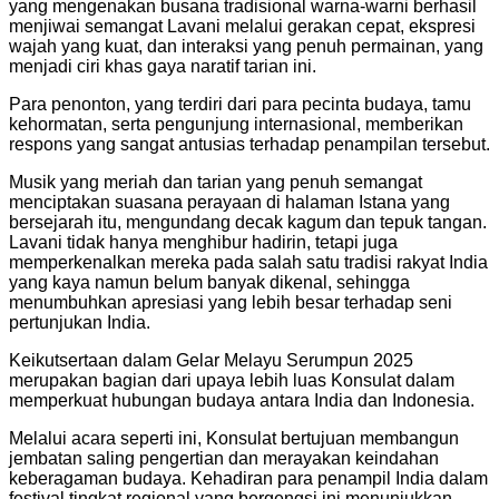
yang mengenakan busana tradisional warna-warni berhasil
menjiwai semangat Lavani melalui gerakan cepat, ekspresi
wajah yang kuat, dan interaksi yang penuh permainan, yang
menjadi ciri khas gaya naratif tarian ini.
Para penonton, yang terdiri dari para pecinta budaya, tamu
kehormatan, serta pengunjung internasional, memberikan
respons yang sangat antusias terhadap penampilan tersebut.
Musik yang meriah dan tarian yang penuh semangat
menciptakan suasana perayaan di halaman Istana yang
bersejarah itu, mengundang decak kagum dan tepuk tangan.
Lavani tidak hanya menghibur hadirin, tetapi juga
memperkenalkan mereka pada salah satu tradisi rakyat India
yang kaya namun belum banyak dikenal, sehingga
menumbuhkan apresiasi yang lebih besar terhadap seni
pertunjukan India.
Keikutsertaan dalam Gelar Melayu Serumpun 2025
merupakan bagian dari upaya lebih luas Konsulat dalam
memperkuat hubungan budaya antara India dan Indonesia.
Melalui acara seperti ini, Konsulat bertujuan membangun
jembatan saling pengertian dan merayakan keindahan
keberagaman budaya. Kehadiran para penampil India dalam
festival tingkat regional yang bergengsi ini menunjukkan