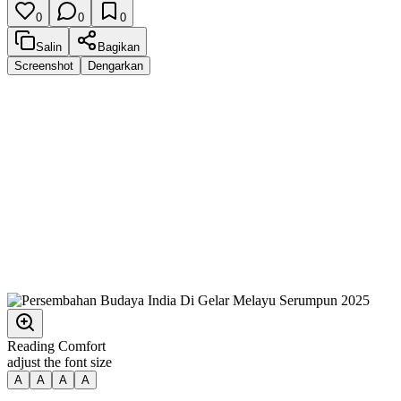
0
0
0
Salin
Bagikan
Screenshot
Dengarkan
Reading Comfort
adjust the font size
A
A
A
A