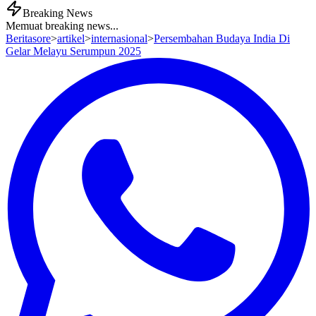
Breaking News
Memuat breaking news...
Beritasore
>
artikel
>
internasional
>
Persembahan Budaya India Di
Gelar Melayu Serumpun 2025