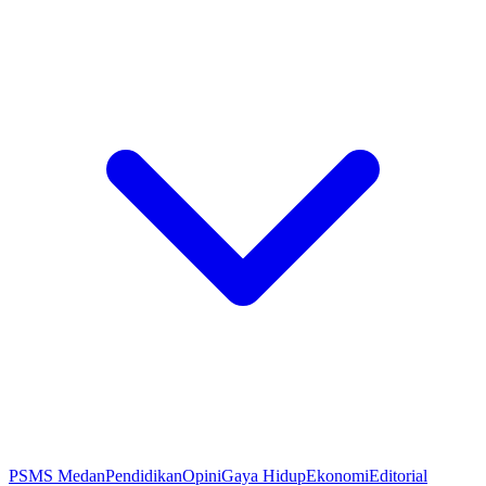
PSMS Medan
Pendidikan
Opini
Gaya Hidup
Ekonomi
Editorial