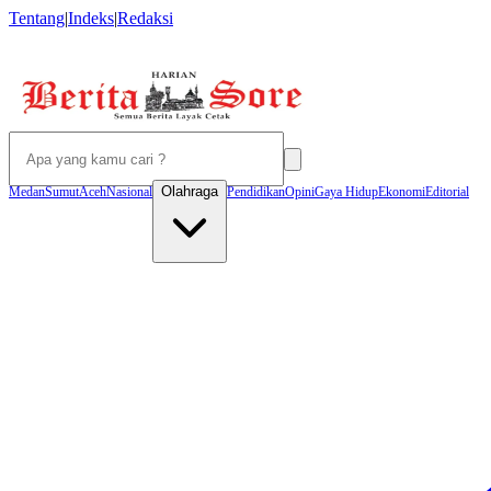
Tentang
|
Indeks
|
Redaksi
Olahraga
Medan
Sumut
Aceh
Nasional
Pendidikan
Opini
Gaya Hidup
Ekonomi
Editorial