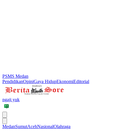
PSMS Medan
Pendidikan
Opini
Gaya Hidup
Ekonomi
Editorial
ngaji yuk
Medan
Sumut
Aceh
Nasional
Olahraga