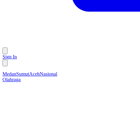
Sign In
Medan
Sumut
Aceh
Nasional
Olahraga