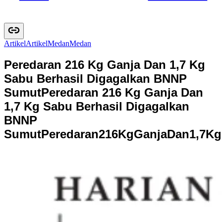
Artikel
A
r
t
i
k
e
l
Medan
M
e
d
a
n
Peredaran 216 Kg Ganja Dan 1,7 Kg
Sabu Berhasil Digagalkan BNNP
Sumut
Peredaran 216 Kg Ganja Dan
1,7 Kg Sabu Berhasil Digagalkan
BNNP
Sumut
P
e
r
e
d
a
r
a
n
2
1
6
K
g
G
a
n
j
a
D
a
n
1
,
7
K
g