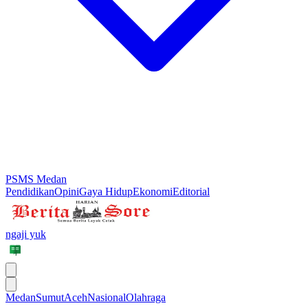
PSMS Medan
Pendidikan
Opini
Gaya Hidup
Ekonomi
Editorial
ngaji yuk
Medan
Sumut
Aceh
Nasional
Olahraga