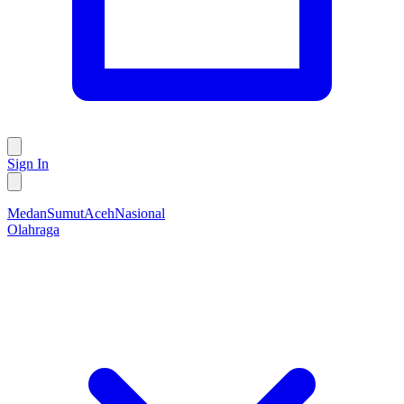
Sign In
Medan
Sumut
Aceh
Nasional
Olahraga