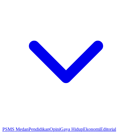
PSMS Medan
Pendidikan
Opini
Gaya Hidup
Ekonomi
Editorial