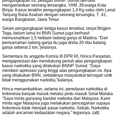
pengungkapan ini, petugas BNNP Sumut berhasil
mengamankan seorang tersangka, YAM ,39,warga Kota
Binjai. Kasus terakhir pengungkapan 1,4 Kg sabu oleh Lanal
Tanjung Balai Asahan dengan seorang tersangka, T ,41,
warga Bangkalan, Jawa Timur.
Selain pengungkapan ketiga kasus tersebut, lanjut Brigjen
Toga, belum lama ini BNN Sumut juga berhasil
memusnahkan 1,5 hektare ladang ganja di Madina. “Dari
pemusnahan ladang ganja itu juga disita 20 ribu batang
ganja seberat 2 ton,”jelasnya.
Sementara itu anggota Komisi III DPR RI, Hinca Panjaitan,
mengapresiasi dan mendukung penuh atas pengungkapan
kasus narkotika yang dilakukan BNNP Sumut. “Saya
memberi apresiasi yang tinggi atas pengungkapan ini. Apa
yang dilakukan BNN, setidaknya masyarakat tercegah untk
tidak menggunakan narkoba,”katanya.
Hinca menambahkan, selama ini, peredaran narkotika di
Indonesia banyak masuk melalui pintu masuk Selat Malaka.
“Saya minta ganyang bandar narkoba dari Malaysia. Kami
minta agar Malaysia juga melakukan pencegahan supaya
Indonesia tidak menjadi pasar narkoba. Sebab, Narkotika
adalah ancaman kedaulatan negara,” tegasnya. (att)