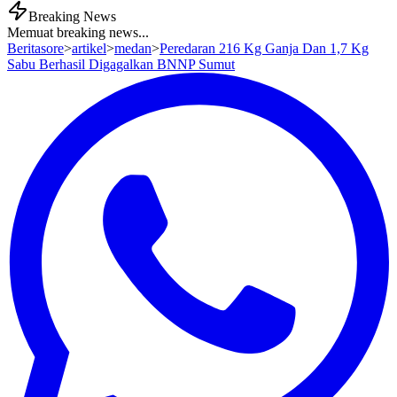
Breaking News
Memuat breaking news...
Beritasore
>
artikel
>
medan
>
Peredaran 216 Kg Ganja Dan 1,7 Kg
Sabu Berhasil Digagalkan BNNP Sumut