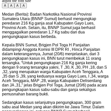
adjust the font size
A
A
A
A
Medan (Berita): Badan Narkotika Nasional Provinsi
Sumatera Utara (BNNP Sumut) berhasil mengungkap
peredaran 216 Kg ganja asal Kabupaten Gayo Lues,
Provinsi Aceh. Selain, itu, BNNP Sumut juga berhasil
menggagalkan peredaran 1,7 Kg sabu dari dua
pengungkapan kasus berbeda.
Kepala BNN Sumut, Brigjen Pol Toga H Panjaitan
didampingi Anggota Komisi III DPR RI , Hinca Panjaitan
dalam keterangannya, Jumat (20/6) menjelaskan, dari 3
pengungkapan kasus ini, BNN turut membekuk 11 orang
tersangka. “Untuk pengungkapan 216 Kg ganja kering
dengan 9 orang tersangka yakni, T ,30, K ,30, PH ,18, dan S
,32, yang merupakan warga Kabupaten Aceh Tenggara, A
,35 dan S ,39, yang keduanya warga Gayo Lues, I ,34, warga
Aceh Tenggara, MAP ,28, warga Kabupaten Deliserdang
dan JA ,31,” jelas Brigjen Pol Toga, Jumat (20/6) pada acara
pengungkapan kasus sabu-sabu dan ganja sekaligus
pemusnahan barang bukti.
Sedangkan kasus selanjutnya pengungkapan, 300 gram
sabu asal Medan yang akan dikirim ke Jawa Timur. Dalam