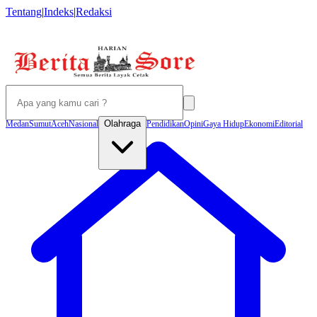
Tentang
|
Indeks
|
Redaksi
Olahraga
Medan
Sumut
Aceh
Nasional
Pendidikan
Opini
Gaya Hidup
Ekonomi
Editorial