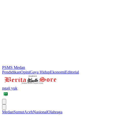
PSMS Medan
Pendidikan
Opini
Gaya Hidup
Ekonomi
Editorial
ngaji yuk
Medan
Sumut
Aceh
Nasional
Olahraga