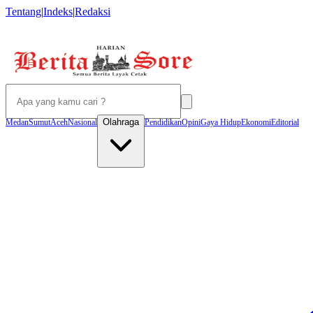
Tentang
|
Indeks
|
Redaksi
Olahraga
Medan
Sumut
Aceh
Nasional
Pendidikan
Opini
Gaya Hidup
Ekonomi
Editorial