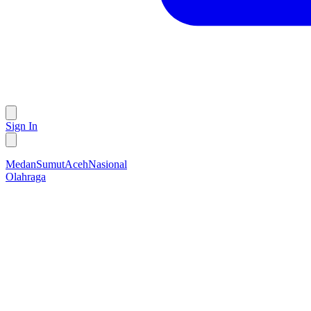
Sign In
Medan
Sumut
Aceh
Nasional
Olahraga