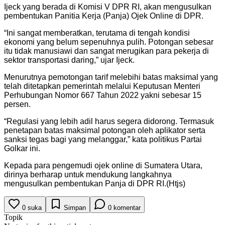
Ijeck yang berada di Komisi V DPR RI, akan mengusulkan
pembentukan Panitia Kerja (Panja) Ojek Online di DPR.
“Ini sangat memberatkan, terutama di tengah kondisi
ekonomi yang belum sepenuhnya pulih. Potongan sebesar
itu tidak manusiawi dan sangat merugikan para pekerja di
sektor transportasi daring,” ujar Ijeck.
Menurutnya pemotongan tarif melebihi batas maksimal yang
telah ditetapkan pemerintah melalui Keputusan Menteri
Perhubungan Nomor 667 Tahun 2022 yakni sebesar 15
persen.
“Regulasi yang lebih adil harus segera didorong. Termasuk
penetapan batas maksimal potongan oleh aplikator serta
sanksi tegas bagi yang melanggar,” kata politikus Partai
Golkar ini.
Kepada para pengemudi ojek online di Sumatera Utara,
dirinya berharap untuk mendukung langkahnya
mengusulkan pembentukan Panja di DPR RI.(Htjs)
0
suka
Simpan
0
komentar
Topik