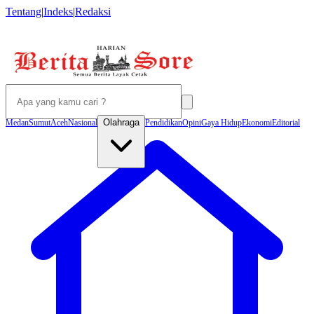
Tentang
|
Indeks
|
Redaksi
Olahraga
Medan
Sumut
Aceh
Nasional
Pendidikan
Opini
Gaya Hidup
Ekonomi
Editorial