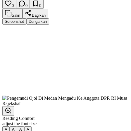
0
0
0
Salin
Bagikan
Screenshot
Dengarkan
Reading Comfort
adjust the font size
A
A
A
A