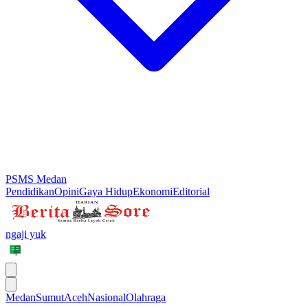
PSMS Medan
Pendidikan
Opini
Gaya Hidup
Ekonomi
Editorial
ngaji yuk
Medan
Sumut
Aceh
Nasional
Olahraga