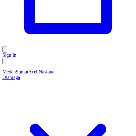
Sign In
Medan
Sumut
Aceh
Nasional
Olahraga