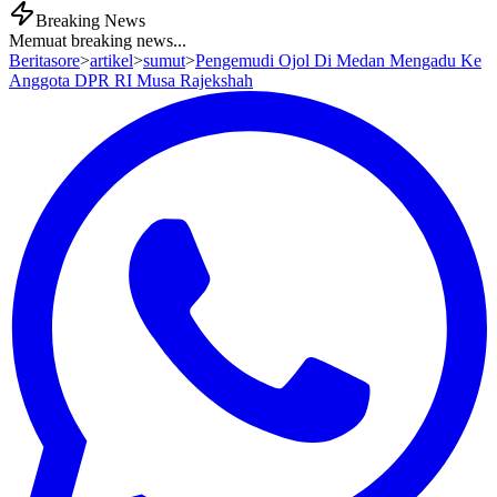
Breaking News
Memuat breaking news...
Beritasore
>
artikel
>
sumut
>
Pengemudi Ojol Di Medan Mengadu Ke
Anggota DPR RI Musa Rajekshah