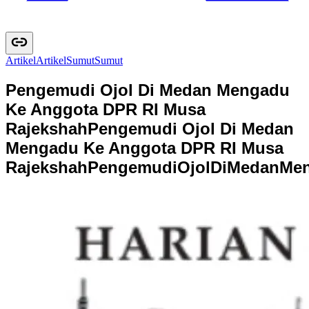
Artikel
A
r
t
i
k
e
l
Sumut
S
u
m
u
t
Pengemudi Ojol Di Medan Mengadu
Ke Anggota DPR RI Musa
Rajekshah
Pengemudi Ojol Di Medan
Mengadu Ke Anggota DPR RI Musa
Rajekshah
P
e
n
g
e
m
u
d
i
O
j
o
l
D
i
M
e
d
a
n
M
e