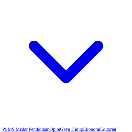
PSMS Medan
Pendidikan
Opini
Gaya Hidup
Ekonomi
Editorial