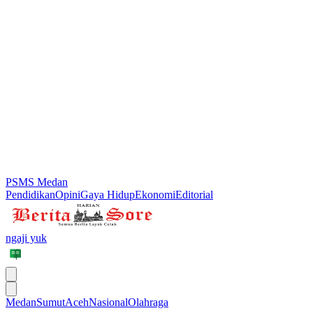
PSMS Medan
Pendidikan
Opini
Gaya Hidup
Ekonomi
Editorial
ngaji yuk
Medan
Sumut
Aceh
Nasional
Olahraga