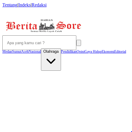
Tentang
|
Indeks
|
Redaksi
Olahraga
Medan
Sumut
Aceh
Nasional
Pendidikan
Opini
Gaya Hidup
Ekonomi
Editorial