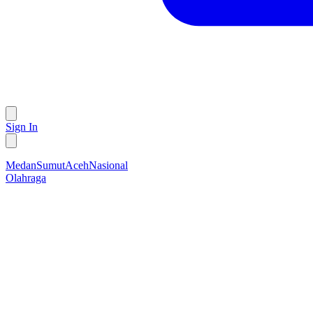
Sign In
Medan
Sumut
Aceh
Nasional
Olahraga