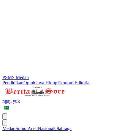
PSMS Medan
Pendidikan
Opini
Gaya Hidup
Ekonomi
Editorial
ngaji yuk
Medan
Sumut
Aceh
Nasional
Olahraga