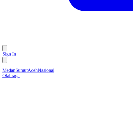
Sign In
Medan
Sumut
Aceh
Nasional
Olahraga