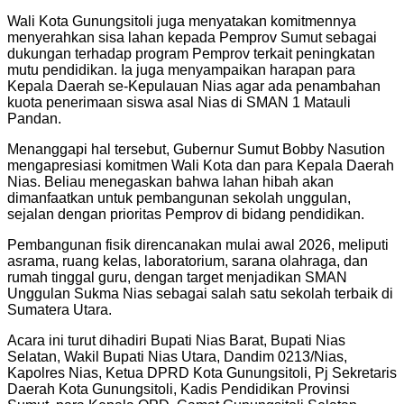
Wali Kota Gunungsitoli juga menyatakan komitmennya
menyerahkan sisa lahan kepada Pemprov Sumut sebagai
dukungan terhadap program Pemprov terkait peningkatan
mutu pendidikan. Ia juga menyampaikan harapan para
Kepala Daerah se-Kepulauan Nias agar ada penambahan
kuota penerimaan siswa asal Nias di SMAN 1 Matauli
Pandan.
Menanggapi hal tersebut, Gubernur Sumut Bobby Nasution
mengapresiasi komitmen Wali Kota dan para Kepala Daerah
Nias. Beliau menegaskan bahwa lahan hibah akan
dimanfaatkan untuk pembangunan sekolah unggulan,
sejalan dengan prioritas Pemprov di bidang pendidikan.
Pembangunan fisik direncanakan mulai awal 2026, meliputi
asrama, ruang kelas, laboratorium, sarana olahraga, dan
rumah tinggal guru, dengan target menjadikan SMAN
Unggulan Sukma Nias sebagai salah satu sekolah terbaik di
Sumatera Utara.
Acara ini turut dihadiri Bupati Nias Barat, Bupati Nias
Selatan, Wakil Bupati Nias Utara, Dandim 0213/Nias,
Kapolres Nias, Ketua DPRD Kota Gunungsitoli, Pj Sekretaris
Daerah Kota Gunungsitoli, Kadis Pendidikan Provinsi