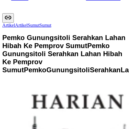
Artikel
A
r
t
i
k
e
l
Sumut
S
u
m
u
t
Pemko Gunungsitoli Serahkan Lahan
Hibah Ke Pemprov Sumut
Pemko
Gunungsitoli Serahkan Lahan Hibah
Ke Pemprov
Sumut
P
e
m
k
o
G
u
n
u
n
g
s
i
t
o
l
i
S
e
r
a
h
k
a
n
L
a