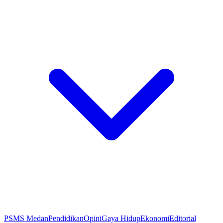
PSMS Medan
Pendidikan
Opini
Gaya Hidup
Ekonomi
Editorial