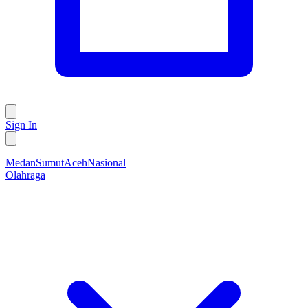
Sign In
Medan
Sumut
Aceh
Nasional
Olahraga