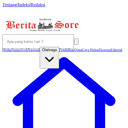
Tentang
|
Indeks
|
Redaksi
Olahraga
Medan
Sumut
Aceh
Nasional
Pendidikan
Opini
Gaya Hidup
Ekonomi
Editorial