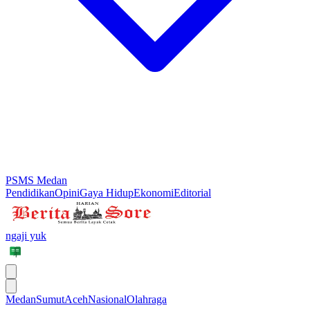
PSMS Medan
Pendidikan
Opini
Gaya Hidup
Ekonomi
Editorial
ngaji yuk
Medan
Sumut
Aceh
Nasional
Olahraga