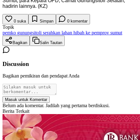
Sumut, para Kepala OPD, Camat Gunungsitoli Selatan,
hadirin lainnya. (KZ)
0
suka
Simpan
0
komentar
Topik
pemko gunungsitoli serahkan lahan hibah ke pemprov sumut
Bagikan
Salin Tautan
Discussion
Bagikan pemikiran dan pendapat Anda
Masuk untuk Komentar
Belum ada komentar. Jadilah yang pertama berdiskusi.
Berita Terkait