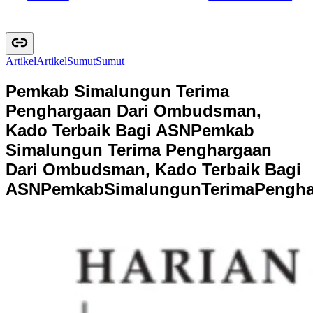
Artikel
A
r
t
i
k
e
l
Sumut
S
u
m
u
t
Pemkab Simalungun Terima
Penghargaan Dari Ombudsman,
Kado Terbaik Bagi ASN
Pemkab
Simalungun Terima Penghargaan
Dari Ombudsman, Kado Terbaik Bagi
ASN
P
e
m
k
a
b
S
i
m
a
l
u
n
g
u
n
T
e
r
i
m
a
P
e
n
g
h