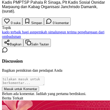
Kadis PMPTSP Pahala R Sinaga, Plt Kadis Sosial Osnidar
Marpaung dan Kabag Organisasi Janchrisdo Damanik,
(surati).
0
suka
Simpan
0
komentar
Topik
kado terbaik bagi asn
pemkab simalungun terima penghargaan dari
ombudsman
Bagikan
Salin Tautan
Discussion
Bagikan pemikiran dan pendapat Anda
Masuk untuk Komentar
Belum ada komentar. Jadilah yang pertama berdiskusi.
Berita Terkait