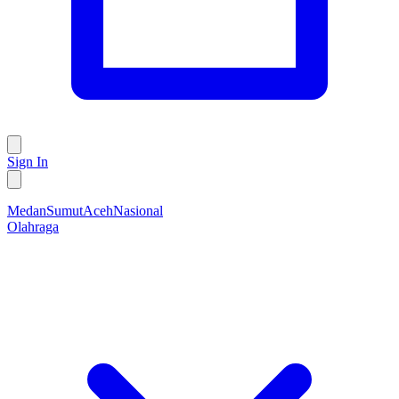
Sign In
Medan
Sumut
Aceh
Nasional
Olahraga