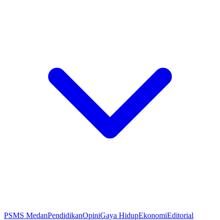
PSMS Medan
Pendidikan
Opini
Gaya Hidup
Ekonomi
Editorial