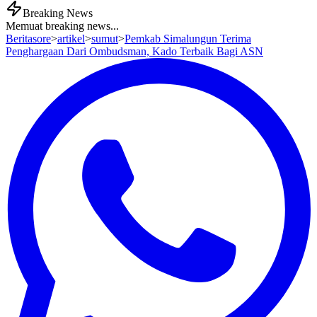
Breaking News
Memuat breaking news...
Beritasore
>
artikel
>
sumut
>
Pemkab Simalungun Terima
Penghargaan Dari Ombudsman, Kado Terbaik Bagi ASN