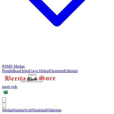
PSMS Medan
Pendidikan
Opini
Gaya Hidup
Ekonomi
Editorial
ngaji yuk
Medan
Sumut
Aceh
Nasional
Olahraga