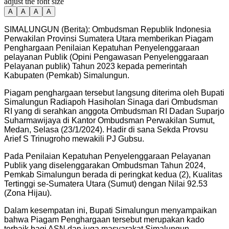
adjust the font size
A
A
A
A
SIMALUNGUN (Berita): Ombudsman Republik Indonesia
Perwakilan Provinsi Sumatera Utara memberikan Piagam
Penghargaan Penilaian Kepatuhan Penyelenggaraan
pelayanan Publik (Opini Pengawasan Penyelenggaraan
Pelayanan publik) Tahun 2023 kepada pemerintah
Kabupaten (Pemkab) Simalungun.
Piagam penghargaan tersebut langsung diterima oleh Bupati
Simalungun Radiapoh Hasiholan Sinaga dari Ombudsman
RI yang di serahkan anggota Ombudsman RI Dadan Suparjo
Suharmawijaya di Kantor Ombudsman Perwakilan Sumut,
Medan, Selasa (23/1/2024). Hadir di sana Sekda Provsu
Arief S Trinugroho mewakili PJ Gubsu.
Pada Penilaian Kepatuhan Penyelenggaraan Pelayanan
Publik yang diselenggarakan Ombudsman Tahun 2024,
Pemkab Simalungun berada di peringkat kedua (2), Kualitas
Tertinggi se-Sumatera Utara (Sumut) dengan Nilai 92.53
(Zona Hijau).
Dalam kesempatan ini, Bupati Simalungun menyampaikan
bahwa Piagam Penghargaan tersebut merupakan kado
terbaik bagi ASN dan juga masyarakat Simalungun.