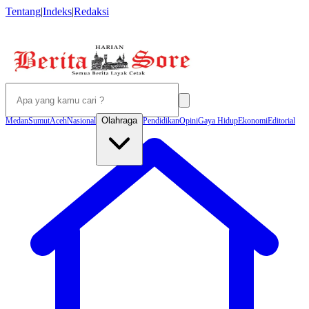
Tentang
|
Indeks
|
Redaksi
Olahraga
Medan
Sumut
Aceh
Nasional
Pendidikan
Opini
Gaya Hidup
Ekonomi
Editorial