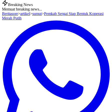
Breaking News
Memuat breaking news...
Beritasore
>
artikel
>
sumut
>
Pemkab Sergai Siap Bentuk Koperasi
Merah Putih