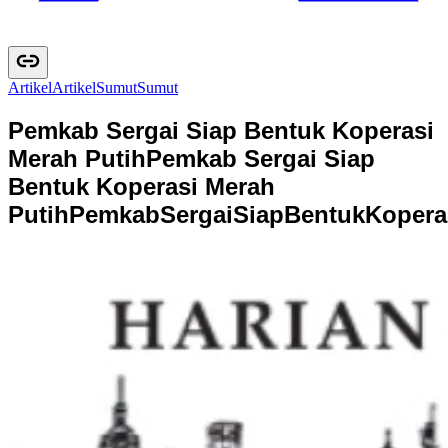
Artikel
A
r
t
i
k
e
l
Sumut
S
u
m
u
t
Pemkab Sergai Siap Bentuk Koperasi
Merah Putih
Pemkab Sergai Siap
Bentuk Koperasi Merah
Putih
P
e
m
k
a
b
S
e
r
g
a
i
S
i
a
p
B
e
n
t
u
k
K
o
p
e
r
a