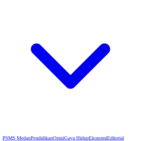
PSMS Medan
Pendidikan
Opini
Gaya Hidup
Ekonomi
Editorial