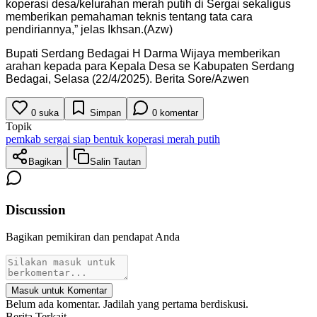
koperasi desa/kelurahan merah putih di Sergai sekaligus
memberikan pemahaman teknis tentang tata cara
pendiriannya,” jelas Ikhsan.(Azw)
Bupati Serdang Bedagai H Darma Wijaya memberikan
arahan kepada para Kepala Desa se Kabupaten Serdang
Bedagai, Selasa (22/4/2025). Berita Sore/Azwen
0
suka
Simpan
0
komentar
Topik
pemkab sergai siap bentuk koperasi merah putih
Bagikan
Salin Tautan
Discussion
Bagikan pemikiran dan pendapat Anda
Masuk untuk Komentar
Belum ada komentar. Jadilah yang pertama berdiskusi.
Berita Terkait