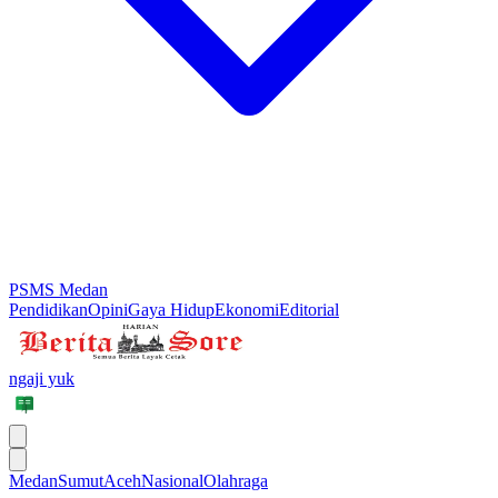
PSMS Medan
Pendidikan
Opini
Gaya Hidup
Ekonomi
Editorial
ngaji yuk
Medan
Sumut
Aceh
Nasional
Olahraga