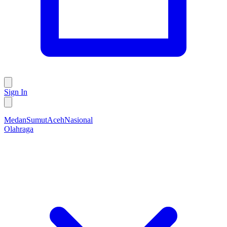
Sign In
Medan
Sumut
Aceh
Nasional
Olahraga