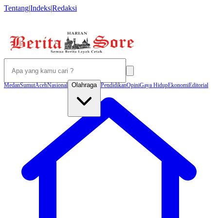
Tentang
|
Indeks
|
Redaksi
Olahraga
Medan
Sumut
Aceh
Nasional
Pendidikan
Opini
Gaya Hidup
Ekonomi
Editorial