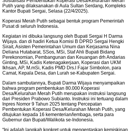
Sosialisasi Pembentukan Koperasi Desa/Kelurahan Merah
Putih yang dilaksanakan di Aula Sultan Serdang, Kompleks
Kantor Bupati Sergai, Selasa (22/4/2025).
Koperasi Merah Putih sebagai bentuk program Pemerintah
Pusat di seluruh Indonesia.
Kegiatan ini dibuka langsung oleh Bupati Sergai H Darma
Wijaya. dan di hadiri Ketua Komisi B DPRD Sergai Hengki
Sirait, Asisten Pemerintahan Umum dan Kerjasama Nina
Deliana Hutabarat, SSos, MSi, Staf Ahli Bupati Bidang
Perekonomian, Pembangunan dan Keuangan drh Andarias
Ginting, MSi, Kadis Ketenagakerjaan, Koperasi dan UKM
Ikhsan, AP, M.mSi, Kadis PMD Drs.l Fajar Simbolon, para
Camat, Kepala Desa, dan Lurah se-Kabupaten Sergai.
Dalam sambutannya, Bupati Darma Wijaya menyampaikan
bahwa program pembentukan 80.000 Koperasi
Desa/Kelurahan Merah Putih merupakan instruksi langsung
dari Presiden Prabowo Subianto. Instruksi ini tertuang dalam
Inpres Nomor 9 Tahun 2025 tentang Percepatan
Pembentukan Koperasi Desa/Kelurahan Merah Putih, yang
ditujukan kepada 16 kementerian/lembaga, serta para
Gubernur dan Bupati/Walikota se-Indonesia.
“Ini adalah langkah konkret untuk mengentaskan kemiskinan