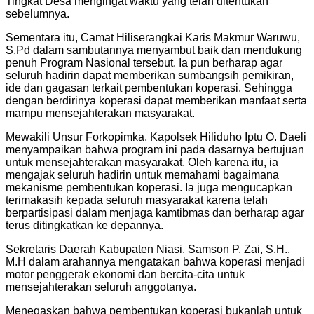
Tingkat Desa mengingat waktu yang telah ditentukan
sebelumnya.
Sementara itu, Camat Hiliserangkai Karis Makmur Waruwu,
S.Pd dalam sambutannya menyambut baik dan mendukung
penuh Program Nasional tersebut. Ia pun berharap agar
seluruh hadirin dapat memberikan sumbangsih pemikiran,
ide dan gagasan terkait pembentukan koperasi. Sehingga
dengan berdirinya koperasi dapat memberikan manfaat serta
mampu mensejahterakan masyarakat.
Mewakili Unsur Forkopimka, Kapolsek Hiliduho Iptu O. Daeli
menyampaikan bahwa program ini pada dasarnya bertujuan
untuk mensejahterakan masyarakat. Oleh karena itu, ia
mengajak seluruh hadirin untuk memahami bagaimana
mekanisme pembentukan koperasi. Ia juga mengucapkan
terimakasih kepada seluruh masyarakat karena telah
berpartisipasi dalam menjaga kamtibmas dan berharap agar
terus ditingkatkan ke depannya.
Sekretaris Daerah Kabupaten Niasi, Samson P. Zai, S.H.,
M.H dalam arahannya mengatakan bahwa koperasi menjadi
motor penggerak ekonomi dan bercita-cita untuk
mensejahterakan seluruh anggotanya.
Menegaskan bahwa pembentukan koperasi bukanlah untuk