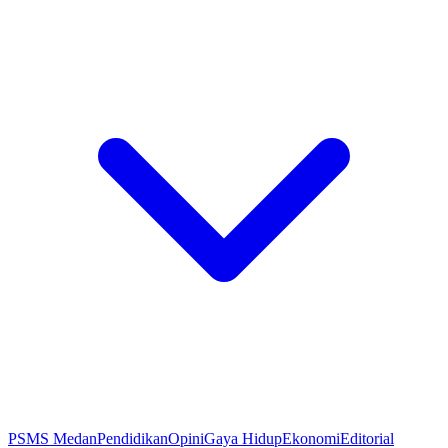
PSMS Medan
Pendidikan
Opini
Gaya Hidup
Ekonomi
Editorial