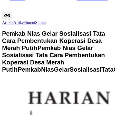
Artikel
A
r
t
i
k
e
l
Sumut
S
u
m
u
t
Pemkab Nias Gelar Sosialisasi Tata
Cara Pembentukan Koperasi Desa
Merah Putih
Pemkab Nias Gelar
Sosialisasi Tata Cara Pembentukan
Koperasi Desa Merah
Putih
P
e
m
k
a
b
N
i
a
s
G
e
l
a
r
S
o
s
i
a
l
i
s
a
s
i
T
a
t
a