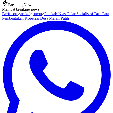
Breaking News
Memuat breaking news...
Beritasore
>
artikel
>
sumut
>
Pemkab Nias Gelar Sosialisasi Tata Cara
Pembentukan Koperasi Desa Merah Putih