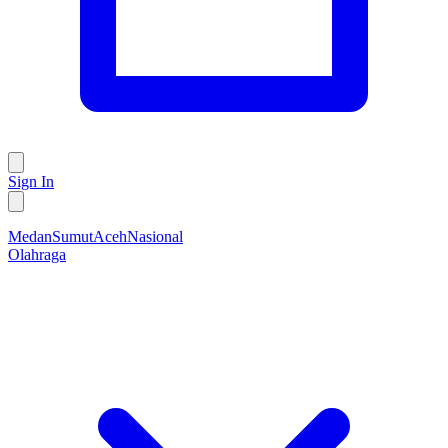
Sign In
Medan
Sumut
Aceh
Nasional
Olahraga