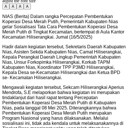
adjust the font size
A
A
A
A
NIAS (Berita) Dalam rangka Percepatan Pembentukan
Koperasi Desa Merah Putih, Pemerintah Kabupaten Nias
gelar Sosialisasi Tata Cara Pembentukan Koperasi Desa
Merah Putih di Tingkat Kecamatan, bertempat di Aula Kantor
Kecamatan Hiliserangkai. Jumat (16/5/2025)
Hadir dalam kegiatan tersebut, Sekretaris Daerah Kabupaten
Nias, Asisten Sekda Kabupaten Nias, Camat Hiliserangkai,
Kepala Perangkat Daerah Lingkup Pemerintah Kabupaten
Nias, Unsur Forkopimka Hiliserangkai, Korkab TAPM
Kabupaten Nias, Koordinator TPP P3MD Hiliserangkai,
Kepala Desa se-Kecamatan Hiliserangkai dan Ketua BPD
se- Kecamatan Hiliserangkai.
Mengawali kegiatan tersebut, Sekcam Hiliserangkai Aperius
Mendrofa, S.E melaporkan bahwa kegiatan ini merupakan
tindaklanjut dari hasil rapat tentang Percepatan
Pembentukan Koperasi Desa Merah Putih di Kabupaten
Nias, pada tanggal 08 Mei 2025. Diterangkannya bahwa
Pembentukan Koperasi Desa Merah Putih merupakan
Program Nasional yang harus dilaksanakan. Melalui
sosialisasi ini, tidak ada kendala untuk melaksanakannya di