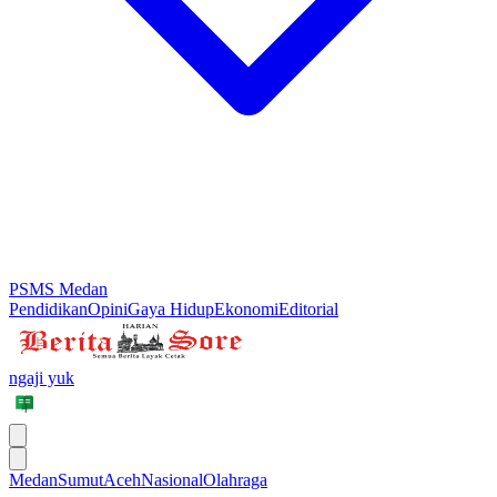
PSMS Medan
Pendidikan
Opini
Gaya Hidup
Ekonomi
Editorial
ngaji yuk
Medan
Sumut
Aceh
Nasional
Olahraga