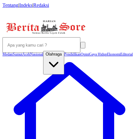
Tentang
|
Indeks
|
Redaksi
Olahraga
Medan
Sumut
Aceh
Nasional
Pendidikan
Opini
Gaya Hidup
Ekonomi
Editorial