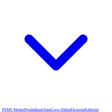
PSMS Medan
Pendidikan
Opini
Gaya Hidup
Ekonomi
Editorial