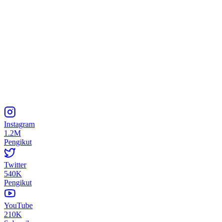
Instagram
1.2M
Pengikut
Twitter
540K
Pengikut
YouTube
210K