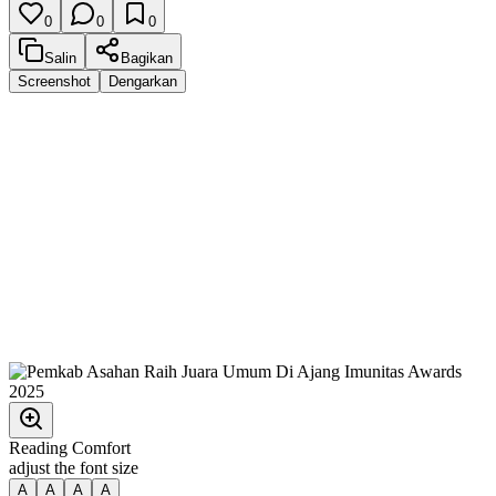
0
0
0
Salin
Bagikan
Screenshot
Dengarkan
Reading Comfort
adjust the font size
A
A
A
A