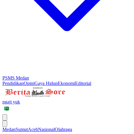
PSMS Medan
Pendidikan
Opini
Gaya Hidup
Ekonomi
Editorial
ngaji yuk
Medan
Sumut
Aceh
Nasional
Olahraga