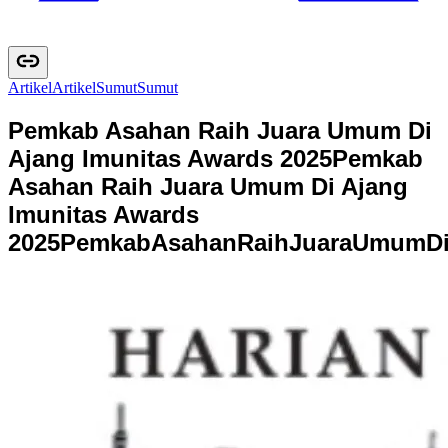
Artikel
A
r
t
i
k
e
l
Sumut
S
u
m
u
t
Pemkab Asahan Raih Juara Umum Di
Ajang Imunitas Awards 2025
Pemkab
Asahan Raih Juara Umum Di Ajang
Imunitas Awards
2025
P
e
m
k
a
b
A
s
a
h
a
n
R
a
i
h
J
u
a
r
a
U
m
u
m
D