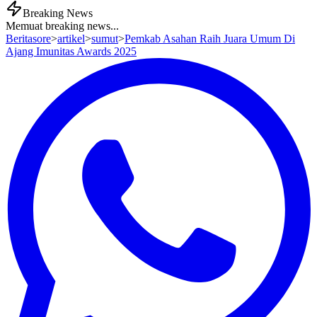
Breaking News
Memuat breaking news...
Beritasore
>
artikel
>
sumut
>
Pemkab Asahan Raih Juara Umum Di
Ajang Imunitas Awards 2025