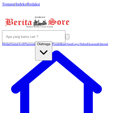
Tentang
|
Indeks
|
Redaksi
Olahraga
Medan
Sumut
Aceh
Nasional
Pendidikan
Opini
Gaya Hidup
Ekonomi
Editorial