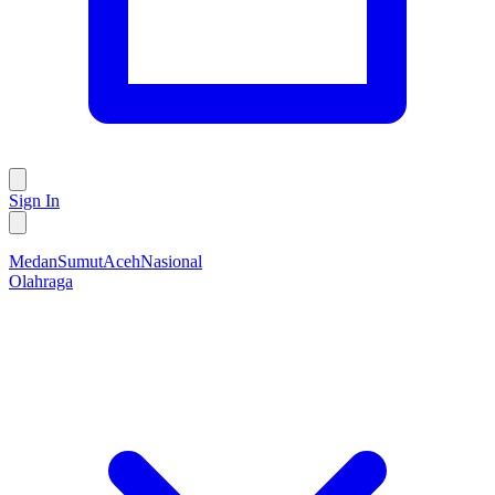
Sign In
Medan
Sumut
Aceh
Nasional
Olahraga