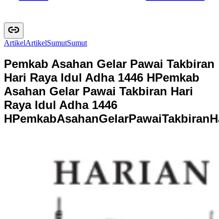
Artikel
A
r
t
i
k
e
l
Sumut
S
u
m
u
t
Pemkab Asahan Gelar Pawai Takbiran
Hari Raya Idul Adha 1446 H
Pemkab
Asahan Gelar Pawai Takbiran Hari
Raya Idul Adha 1446
H
P
e
m
k
a
b
A
s
a
h
a
n
G
e
l
a
r
P
a
w
a
i
T
a
k
b
i
r
a
n
H