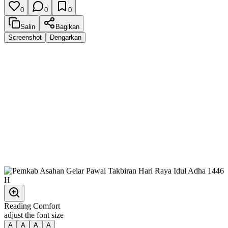
0
0
0
Salin
Bagikan
Screenshot
Dengarkan
Reading Comfort
adjust the font size
A
A
A
A