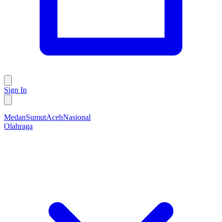
Sign In
Medan
Sumut
Aceh
Nasional
Olahraga