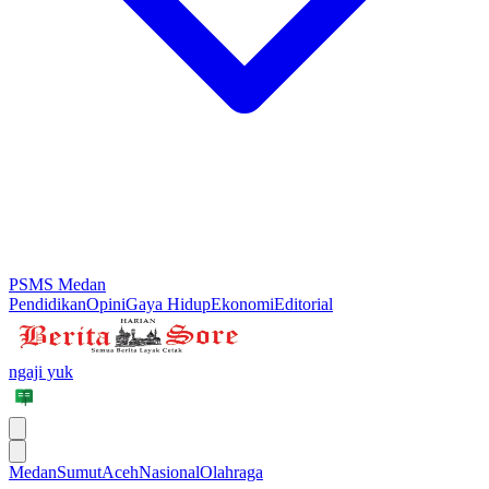
PSMS Medan
Pendidikan
Opini
Gaya Hidup
Ekonomi
Editorial
ngaji yuk
Medan
Sumut
Aceh
Nasional
Olahraga