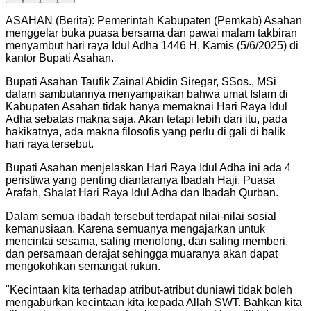
ASAHAN (Berita): Pemerintah Kabupaten (Pemkab) Asahan
menggelar buka puasa bersama dan pawai malam takbiran
menyambut hari raya Idul Adha 1446 H, Kamis (5/6/2025) di
kantor Bupati Asahan.
Bupati Asahan Taufik Zainal Abidin Siregar, SSos., MSi
dalam sambutannya menyampaikan bahwa umat Islam di
Kabupaten Asahan tidak hanya memaknai Hari Raya Idul
Adha sebatas makna saja. Akan tetapi lebih dari itu, pada
hakikatnya, ada makna filosofis yang perlu di gali di balik
hari raya tersebut.
Bupati Asahan menjelaskan Hari Raya Idul Adha ini ada 4
peristiwa yang penting diantaranya Ibadah Haji, Puasa
Arafah, Shalat Hari Raya Idul Adha dan Ibadah Qurban.
Dalam semua ibadah tersebut terdapat nilai-nilai sosial
kemanusiaan. Karena semuanya mengajarkan untuk
mencintai sesama, saling menolong, dan saling memberi,
dan persamaan derajat sehingga muaranya akan dapat
mengokohkan semangat rukun.
"
Kecintaan kita terhadap atribut-atribut duniawi tidak boleh
mengaburkan kecintaan kita kepada Allah SWT. Bahkan kita