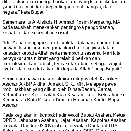
diharapkan mau mengorbankan apa yang kita miliki dan apa
yang kita cintai demi kepentingan umat, bangsa, dan
negara," kata Bupati.
"
Sementara itu Al-Ustadz H. Ahmad Kosim Marpaung, MA
pada tausiyah menekankan pentingnya pengorbanan,
ketaatan, dan kepedulian sosial.
"
Idul Adha mengajarkan kita untuk tidak hanya berqurban
hewan, tetapi juga mengorbankan hati dan jiwa dalam
ketaatan kepada Allah serta membantu sesama. Mari kita
bersyukur atas nikmat yang telah diberikan dan
memaksimalkan ibadah, termasuk kurban, sebagai wujud
syukur dan mendekatkan diri kepada Allah," ucap Bupati.
"
Sementara pawai malam takbiran dilepas oleh Kapolres
Asahan AKBP Afdhal Junaidi, SIK., MH. Melepas pawai
mobil takbiran yang diikuti oleh Dinas/Badan, Camat,
Kelurahan se-Kecamatan Kota Kisaran Barat, Kelurahan se-
Kecamatan Kota Kisaran Timur di Halaman Kantor Bupati
Asahan.
Pada kegiatan ini tampak hadir Wakil Bupati Asahan, Ketua
DPRD Kabupaten Asahan, Kajari Asahan, Kapolres Asahan,
mewakil Dandim 0208/Asahan, mewakili Danlanal TBA,
Sekretaris Daerah Kabupaten Asahan, OPD, Camat se-