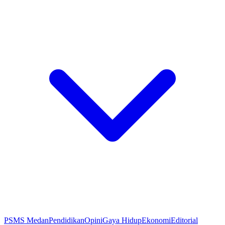
PSMS Medan
Pendidikan
Opini
Gaya Hidup
Ekonomi
Editorial