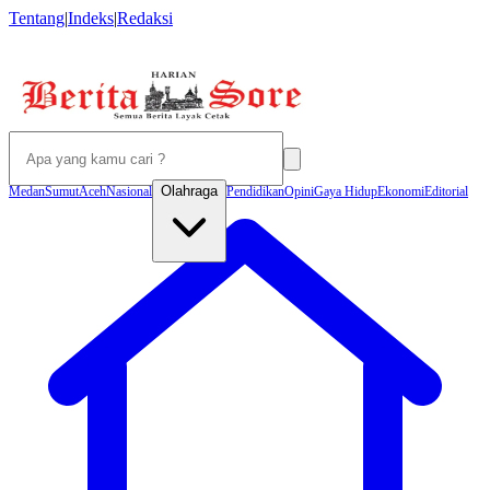
Tentang
|
Indeks
|
Redaksi
Olahraga
Medan
Sumut
Aceh
Nasional
Pendidikan
Opini
Gaya Hidup
Ekonomi
Editorial