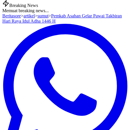
Breaking News
Memuat breaking news...
Beritasore
>
artikel
>
sumut
>
Pemkab Asahan Gelar Pawai Takbiran
Hari Raya Idul Adha 1446 H