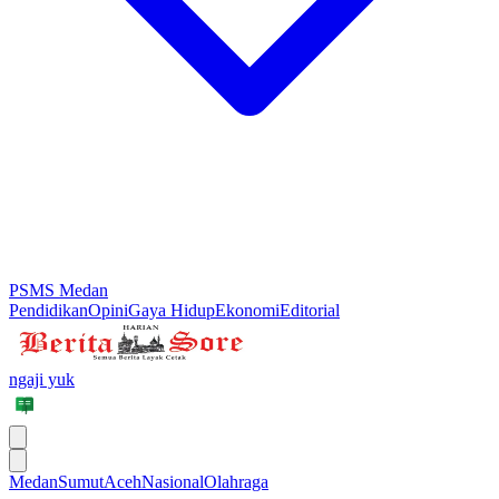
PSMS Medan
Pendidikan
Opini
Gaya Hidup
Ekonomi
Editorial
ngaji yuk
Medan
Sumut
Aceh
Nasional
Olahraga