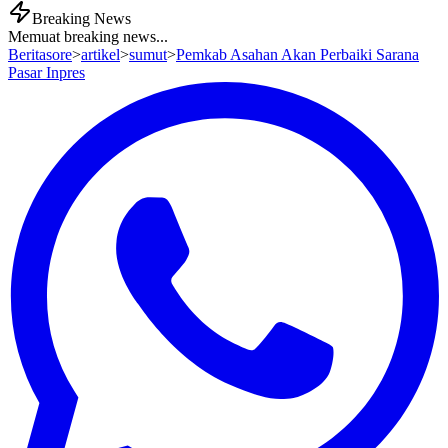
Breaking News
Memuat breaking news...
Beritasore
>
artikel
>
sumut
>
Pemkab Asahan Akan Perbaiki Sarana
Pasar Inpres