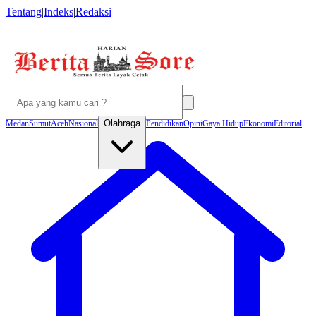
Tentang
|
Indeks
|
Redaksi
Olahraga
Medan
Sumut
Aceh
Nasional
Pendidikan
Opini
Gaya Hidup
Ekonomi
Editorial