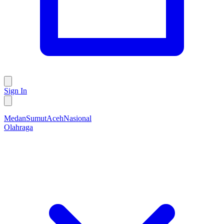
Sign In
Medan
Sumut
Aceh
Nasional
Olahraga