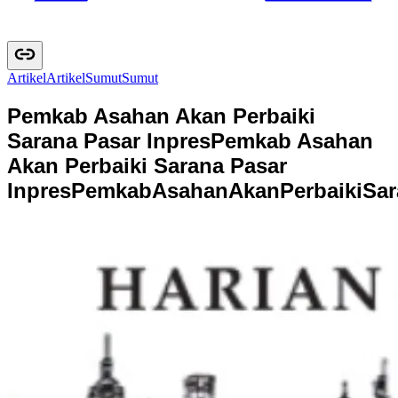
Artikel
A
r
t
i
k
e
l
Sumut
S
u
m
u
t
Pemkab Asahan Akan Perbaiki
Sarana Pasar Inpres
Pemkab Asahan
Akan Perbaiki Sarana Pasar
Inpres
P
e
m
k
a
b
A
s
a
h
a
n
A
k
a
n
P
e
r
b
a
i
k
i
S
a
r