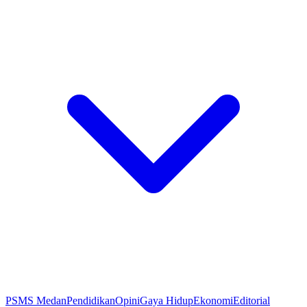
PSMS Medan
Pendidikan
Opini
Gaya Hidup
Ekonomi
Editorial