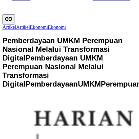
Artikel
A
r
t
i
k
e
l
Ekonomi
E
k
o
n
o
m
i
Pemberdayaan UMKM Perempuan
Nasional Melalui Transformasi
Digital
Pemberdayaan UMKM
Perempuan Nasional Melalui
Transformasi
Digital
P
e
m
b
e
r
d
a
y
a
a
n
U
M
K
M
P
e
r
e
m
p
u
a