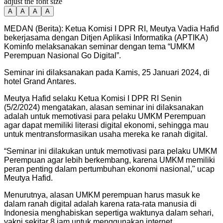
adjust the font size
A
A
A
A
MEDAN (Berita): Ketua Komisi I DPR RI, Meutya Vadia Hafid
bekerjasama dengan Ditjen Aplikasi Informatika (APTIKA)
Kominfo melaksanakan seminar dengan tema “UMKM
Perempuan Nasional Go Digital”.
Seminar ini dilaksanakan pada Kamis, 25 Januari 2024, di
hotel Grand Antares.
Meutya Hafid selaku Ketua Komisi I DPR RI Senin
(5/2/2024) mengatakan, alasan seminar ini dilaksanakan
adalah untuk memotivasi para pelaku UMKM Perempuan
agar dapat memiliki literasi digital ekonomi, sehingga mau
untuk mentransformasikan usaha mereka ke ranah digital.
“Seminar ini dilakukan untuk memotivasi para pelaku UMKM
Perempuan agar lebih berkembang, karena UMKM memiliki
peran penting dalam pertumbuhan ekonomi nasional," ucap
Meutya Hafid.
Menurutnya, alasan UMKM perempuan harus masuk ke
dalam ranah digital adalah karena rata-rata manusia di
Indonesia menghabiskan sepertiga waktunya dalam sehari,
yakni sekitar 8 jam untuk menggunakan internet.