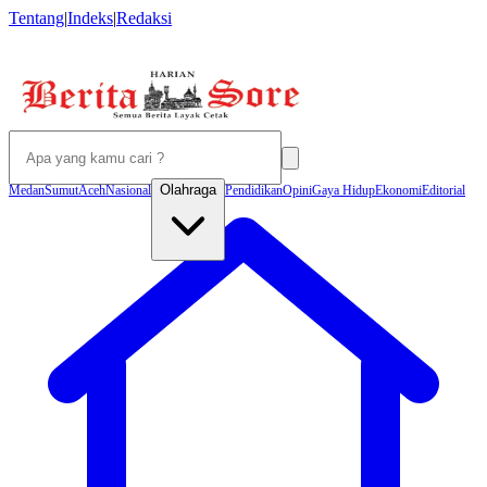
Tentang
|
Indeks
|
Redaksi
Olahraga
Medan
Sumut
Aceh
Nasional
Pendidikan
Opini
Gaya Hidup
Ekonomi
Editorial