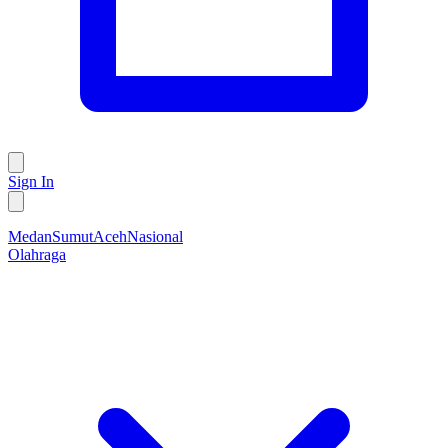
Sign In
Medan
Sumut
Aceh
Nasional
Olahraga