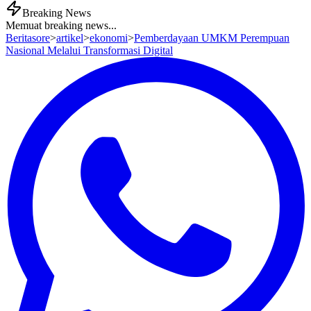
Breaking News
Memuat breaking news...
Beritasore
>
artikel
>
ekonomi
>
Pemberdayaan UMKM Perempuan
Nasional Melalui Transformasi Digital