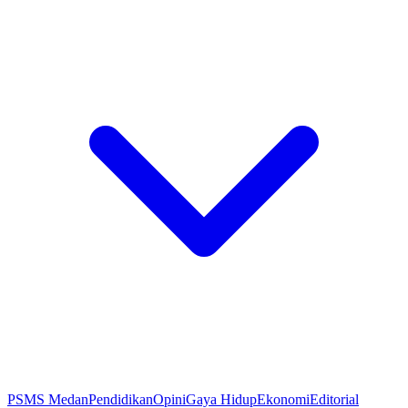
PSMS Medan
Pendidikan
Opini
Gaya Hidup
Ekonomi
Editorial