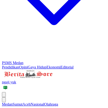
PSMS Medan
Pendidikan
Opini
Gaya Hidup
Ekonomi
Editorial
ngaji yuk
Medan
Sumut
Aceh
Nasional
Olahraga