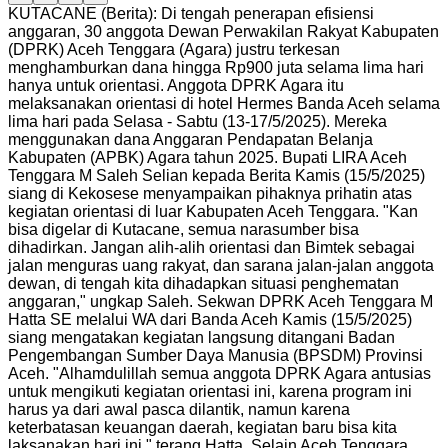
KUTACANE (Berita): Di tengah penerapan efisiensi
anggaran, 30 anggota Dewan Perwakilan Rakyat Kabupaten
(DPRK) Aceh Tenggara (Agara) justru terkesan
menghamburkan dana hingga Rp900 juta selama lima hari
hanya untuk orientasi. Anggota DPRK Agara itu
melaksanakan orientasi di hotel Hermes Banda Aceh selama
lima hari pada Selasa - Sabtu (13-17/5/2025). Mereka
menggunakan dana Anggaran Pendapatan Belanja
Kabupaten (APBK) Agara tahun 2025. Bupati LIRA Aceh
Tenggara M Saleh Selian kepada Berita Kamis (15/5/2025)
siang di Kekosese menyampaikan pihaknya prihatin atas
kegiatan orientasi di luar Kabupaten Aceh Tenggara. "Kan
bisa digelar di Kutacane, semua narasumber bisa
dihadirkan. Jangan alih-alih orientasi dan Bimtek sebagai
jalan menguras uang rakyat, dan sarana jalan-jalan anggota
dewan, di tengah kita dihadapkan situasi penghematan
anggaran," ungkap Saleh. Sekwan DPRK Aceh Tenggara M
Hatta SE melalui WA dari Banda Aceh Kamis (15/5/2025)
siang mengatakan kegiatan langsung ditangani Badan
Pengembangan Sumber Daya Manusia (BPSDM) Provinsi
Aceh. "Alhamdulillah semua anggota DPRK Agara antusias
untuk mengikuti kegiatan orientasi ini, karena program ini
harus ya dari awal pasca dilantik, namun karena
keterbatasan keuangan daerah, kegiatan baru bisa kita
laksanakan hari ini," terang Hatta. Selain Aceh Tenggara,