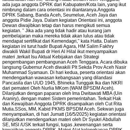
ada juga anggota DPRK dari Kabupaten/Kota lain, yang ikut
nimbrung dalam cara orientasi ini diantaranya.Anggota
DPRK Sabang, Banda Aceh, Seumelue, Aceh Jaya dan
anggota Pidie Jaya. Dalam kegiatan Orientasi ini, anggota
Dewan diwajibkan tetap dan harus mengikuti semua
kegiatan. " Jika ada yang tidak hadir atau kurang jam
pembelajaran maka mereka tidak akan lulus atau tidak
mendapat sertifikat dari Kemendagri," kata Hatta. Dalam
kegiatan ini turut hadir Bupati Agara, HM Salim Fakhry
diwakili Wakil Bupati dr Heri Al Hilal ikut menyampaikan
materi ,terkait Isu Aktual Kebijakan dan Strategi
pengembangan pembangunan Aceh Tenggara. Acara dibuka
langsung Gubernur Aceh diwakili Plt Sekda Prov Aceh Nasir
Muhammad Syamaun. Di hari kedua, peserta orientasi akan
mendengarkan wawasan kebangsaan yang dilandasi
Pancasila dan UUD 1945, Bhineka Tunggak Ika dan NKRI
dari pemateri Oleh Nurlia MKom (WAM BPSDM Aceh).
Dilanjutkan dengan paparan oleh Ima Dwitawati MBA (Uin
Araniry), dengan materi Sistem pemerintahan. Terkait Hak
dan Kewajiban Anggota DPRK disampaikan oleh Cut Rita
Mutia.SSos, MM, Kabid PKMS BPSDM Aceh. Sekwan juga
menyampaikan, di hari Jumatt (16/5/2025) kegiatan orientasi
dilanjutkan mendengarkan materi oleh Dr Syukri Abdullah
SE, MSI /USK terkait fungsi, tugas ,kewenangan serta
kewajiban anggota DPRK. Materi Alat kelengkapan DPRK