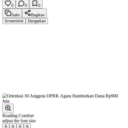
0
0
0
Salin
Bagikan
Screenshot
Dengarkan
Reading Comfort
adjust the font size
A
A
A
A