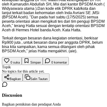
oleh Kamarudin Abdullah SH, Msi dari kantor BPSDM Aceh (
Widyaswara utama ).Dan kode etik DPRK kab/kota dan
lanjut terkait badan kehormatan oleh Inda Avriani SE ,MSi
(BPSDM Aceh). "Dan pada hari sabtu (17/5/2025) semua
peserta orientasi akan mengikuti tes dari tim penguji BPSDM
Aceh," terang Hatta sesuai dengan tentatip orientasi BPSDM
Aceh di Hermes Hotel banda Aceh. Kata Hatta.
Terkait dengan besaran dana kegiatan orientasi, berkisar
Rp900 juta , untuk besaran dana per anggota DPRK, belum
bisa kita sampaikan, karna semua ditangani oleh pihak
BPSDM Aceh," jelas Hatta mengakhiri. (aie).
0
suka
Simpan
0
komentar
Topik
No topics for this article yet.
Bagikan
Salin Tautan
Discussion
Bagikan pemikiran dan pendapat Anda