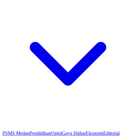
PSMS Medan
Pendidikan
Opini
Gaya Hidup
Ekonomi
Editorial