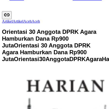
Artikel
A
r
t
i
k
e
l
Aceh
A
c
e
h
Orientasi 30 Anggota DPRK Agara
Hamburkan Dana Rp900
Juta
Orientasi 30 Anggota DPRK
Agara Hamburkan Dana Rp900
Juta
O
r
i
e
n
t
a
s
i
3
0
A
n
g
g
o
t
a
D
P
R
K
A
g
a
r
a
H