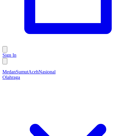
Sign In
Medan
Sumut
Aceh
Nasional
Olahraga