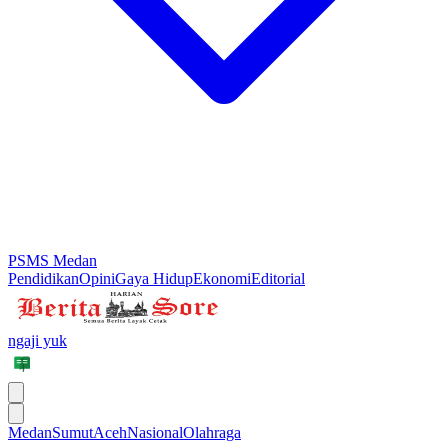
PSMS Medan
Pendidikan
Opini
Gaya Hidup
Ekonomi
Editorial
ngaji yuk
Medan
Sumut
Aceh
Nasional
Olahraga