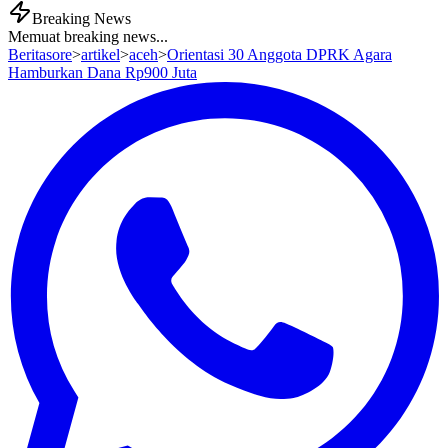
Breaking News
Memuat breaking news...
Beritasore
>
artikel
>
aceh
>
Orientasi 30 Anggota DPRK Agara
Hamburkan Dana Rp900 Juta