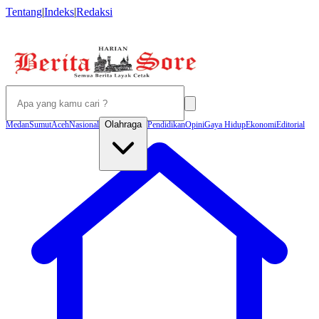
Tentang
|
Indeks
|
Redaksi
Olahraga
Medan
Sumut
Aceh
Nasional
Pendidikan
Opini
Gaya Hidup
Ekonomi
Editorial