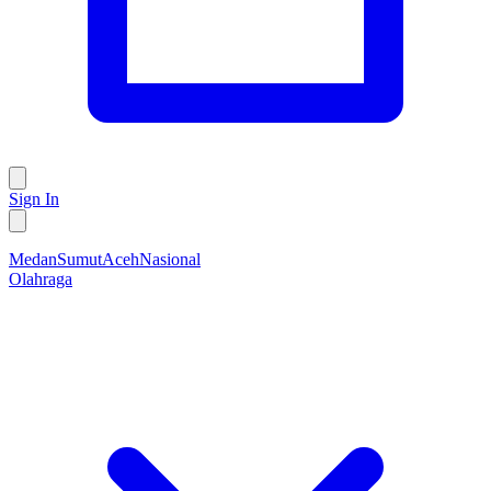
Sign In
Medan
Sumut
Aceh
Nasional
Olahraga