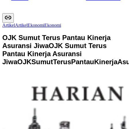
Artikel
A
r
t
i
k
e
l
Ekonomi
E
k
o
n
o
m
i
OJK Sumut Terus Pantau Kinerja
Asuransi Jiwa
OJK Sumut Terus
Pantau Kinerja Asuransi
Jiwa
O
J
K
S
u
m
u
t
T
e
r
u
s
P
a
n
t
a
u
K
i
n
e
r
j
a
A
s