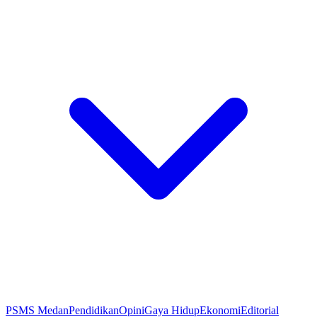
PSMS Medan
Pendidikan
Opini
Gaya Hidup
Ekonomi
Editorial