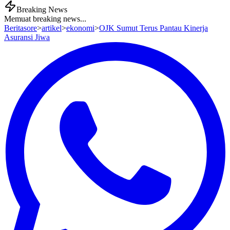
Breaking News
Memuat breaking news...
Beritasore
>
artikel
>
ekonomi
>
OJK Sumut Terus Pantau Kinerja
Asuransi Jiwa