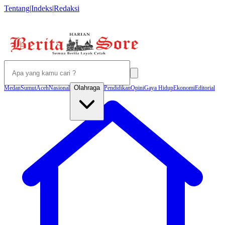
Tentang
|
Indeks
|
Redaksi
Olahraga
Medan
Sumut
Aceh
Nasional
Pendidikan
Opini
Gaya Hidup
Ekonomi
Editorial