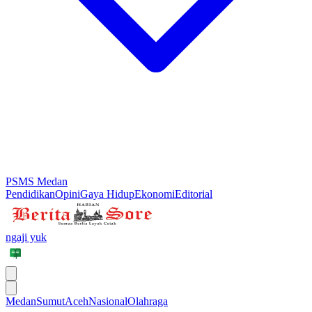
PSMS Medan
Pendidikan
Opini
Gaya Hidup
Ekonomi
Editorial
ngaji yuk
Medan
Sumut
Aceh
Nasional
Olahraga