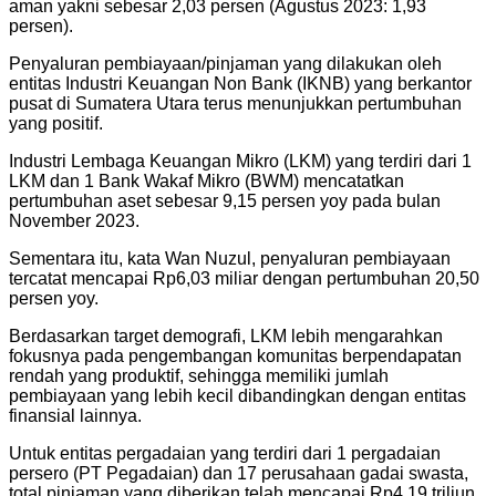
aman yakni sebesar 2,03 persen (Agustus 2023: 1,93
persen).
Penyaluran pembiayaan/pinjaman yang dilakukan oleh
entitas Industri Keuangan Non Bank (IKNB) yang berkantor
pusat di Sumatera Utara terus menunjukkan pertumbuhan
yang positif.
Industri Lembaga Keuangan Mikro (LKM) yang terdiri dari 1
LKM dan 1 Bank Wakaf Mikro (BWM) mencatatkan
pertumbuhan aset sebesar 9,15 persen yoy pada bulan
November 2023.
Sementara itu, kata Wan Nuzul, penyaluran pembiayaan
tercatat mencapai Rp6,03 miliar dengan pertumbuhan 20,50
persen yoy.
Berdasarkan target demografi, LKM lebih mengarahkan
fokusnya pada pengembangan komunitas berpendapatan
rendah yang produktif, sehingga memiliki jumlah
pembiayaan yang lebih kecil dibandingkan dengan entitas
finansial lainnya.
Untuk entitas pergadaian yang terdiri dari 1 pergadaian
persero (PT Pegadaian) dan 17 perusahaan gadai swasta,
total pinjaman yang diberikan telah mencapai Rp4,19 triliun