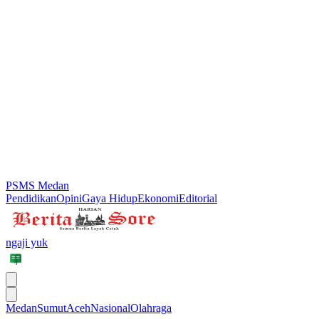
PSMS Medan
Pendidikan
Opini
Gaya Hidup
Ekonomi
Editorial
ngaji yuk
Medan
Sumut
Aceh
Nasional
Olahraga