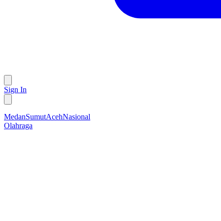
Sign In
Medan
Sumut
Aceh
Nasional
Olahraga