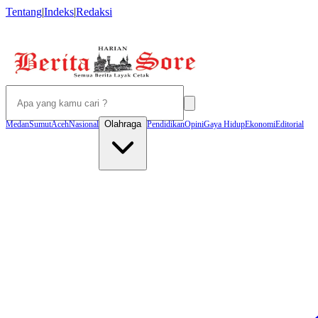
Tentang
|
Indeks
|
Redaksi
Olahraga
Medan
Sumut
Aceh
Nasional
Pendidikan
Opini
Gaya Hidup
Ekonomi
Editorial