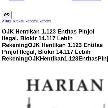
Artikel
A
r
t
i
k
e
l
Ekonomi
E
k
o
n
o
m
i
OJK Hentikan 1.123 Entitas Pinjol
Ilegal, Blokir 14.117 Lebih
Rekening
OJK Hentikan 1.123 Entitas
Pinjol Ilegal, Blokir 14.117 Lebih
Rekening
O
J
K
H
e
n
t
i
k
a
n
1
.
1
2
3
E
n
t
i
t
a
s
P
i
n