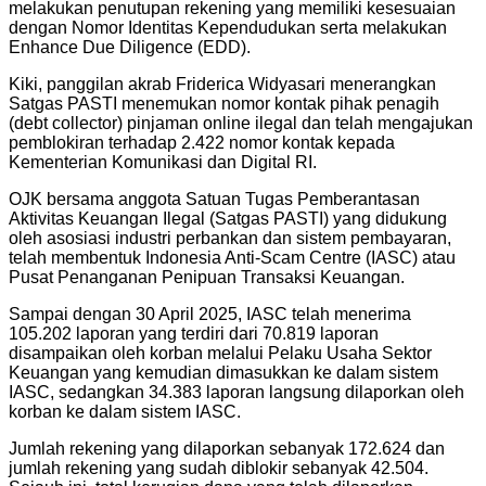
melakukan penutupan rekening yang memiliki kesesuaian
dengan Nomor Identitas Kependudukan serta melakukan
Enhance Due Diligence (EDD).
Kiki, panggilan akrab Friderica Widyasari menerangkan
Satgas PASTI menemukan nomor kontak pihak penagih
(debt collector) pinjaman online ilegal dan telah mengajukan
pemblokiran terhadap 2.422 nomor kontak kepada
Kementerian Komunikasi dan Digital RI.
OJK bersama anggota Satuan Tugas Pemberantasan
Aktivitas Keuangan Ilegal (Satgas PASTI) yang didukung
oleh asosiasi industri perbankan dan sistem pembayaran,
telah membentuk Indonesia Anti-Scam Centre (IASC) atau
Pusat Penanganan Penipuan Transaksi Keuangan.
Sampai dengan 30 April 2025, IASC telah menerima
105.202 laporan yang terdiri dari 70.819 laporan
disampaikan oleh korban melalui Pelaku Usaha Sektor
Keuangan yang kemudian dimasukkan ke dalam sistem
IASC, sedangkan 34.383 laporan langsung dilaporkan oleh
korban ke dalam sistem IASC.
Jumlah rekening yang dilaporkan sebanyak 172.624 dan
jumlah rekening yang sudah diblokir sebanyak 42.504.