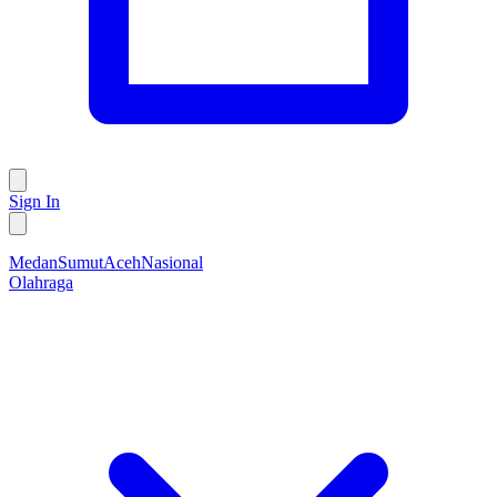
Sign In
Medan
Sumut
Aceh
Nasional
Olahraga