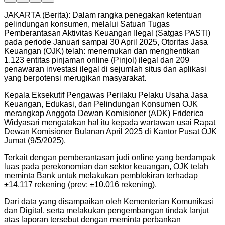
JAKARTA (Berita): Dalam rangka penegakan ketentuan
pelindungan konsumen, melalui Satuan Tugas
Pemberantasan Aktivitas Keuangan Ilegal (Satgas PASTI)
pada periode Januari sampai 30 April 2025, Otoritas Jasa
Keuangan (OJK) telah: menemukan dan menghentikan
1.123 entitas pinjaman online (Pinjol) ilegal dan 209
penawaran investasi ilegal di sejumlah situs dan aplikasi
yang berpotensi merugikan masyarakat.
Kepala Eksekutif Pengawas Perilaku Pelaku Usaha Jasa
Keuangan, Edukasi, dan Pelindungan Konsumen OJK
merangkap Anggota Dewan Komisioner (ADK) Friderica
Widyasari mengatakan hal itu kepada wartawan usai Rapat
Dewan Komisioner Bulanan April 2025 di Kantor Pusat OJK
Jumat (9/5/2025).
Terkait dengan pemberantasan judi online yang berdampak
luas pada perekonomian dan sektor keuangan, OJK telah
meminta Bank untuk melakukan pemblokiran terhadap
±14.117 rekening (prev: ±10.016 rekening).
Dari data yang disampaikan oleh Kementerian Komunikasi
dan Digital, serta melakukan pengembangan tindak lanjut
atas laporan tersebut dengan meminta perbankan