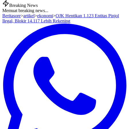
Breaking News
Memuat breaking news...
Beritasore
>
artikel
>
ekonomi
>
OJK Hentikan 1.123 Entitas Pinjol
Ilegal, Blokir 14.117 Lebih Rekening