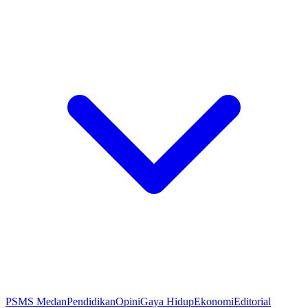
PSMS Medan
Pendidikan
Opini
Gaya Hidup
Ekonomi
Editorial