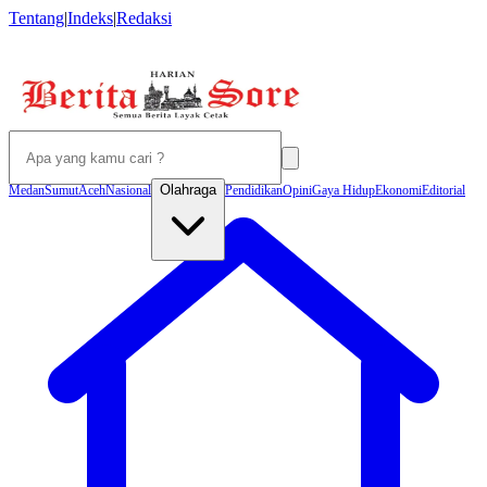
Tentang
|
Indeks
|
Redaksi
Olahraga
Medan
Sumut
Aceh
Nasional
Pendidikan
Opini
Gaya Hidup
Ekonomi
Editorial