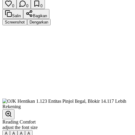
0
0
0
Salin
Bagikan
Screenshot
Dengarkan
Reading Comfort
adjust the font size
A
A
A
A