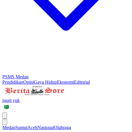
PSMS Medan
Pendidikan
Opini
Gaya Hidup
Ekonomi
Editorial
ngaji yuk
Medan
Sumut
Aceh
Nasional
Olahraga