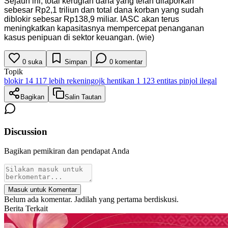
Sejauh ini, total kerugian dana yang telah dilaporkan
sebesar Rp2,1 triliun dan total dana korban yang sudah
diblokir sebesar Rp138,9 miliar. IASC akan terus
meningkatkan kapasitasnya mempercepat penanganan
kasus penipuan di sektor keuangan. (wie)
0
suka
Simpan
0
komentar
Topik
blokir 14 117 lebih rekening
ojk hentikan 1 123 entitas pinjol ilegal
Bagikan
Salin Tautan
Discussion
Bagikan pemikiran dan pendapat Anda
Masuk untuk Komentar
Belum ada komentar. Jadilah yang pertama berdiskusi.
Berita Terkait