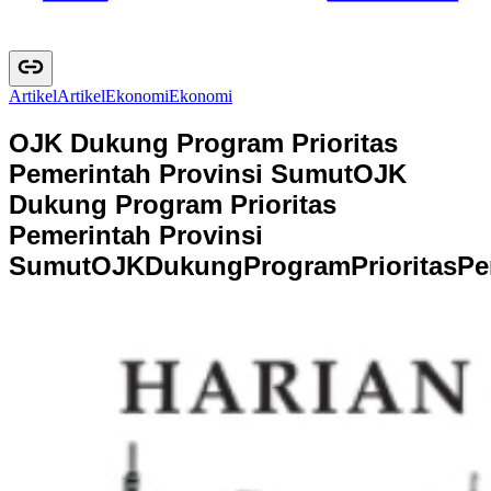
Artikel
A
r
t
i
k
e
l
Ekonomi
E
k
o
n
o
m
i
OJK Dukung Program Prioritas
Pemerintah Provinsi Sumut
OJK
Dukung Program Prioritas
Pemerintah Provinsi
Sumut
O
J
K
D
u
k
u
n
g
P
r
o
g
r
a
m
P
r
i
o
r
i
t
a
s
P
e