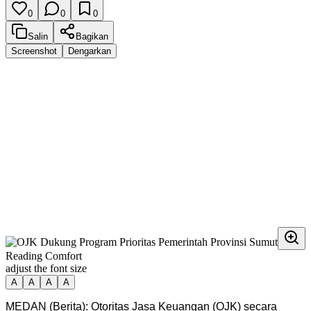
0
0
0
Salin
Bagikan
Screenshot
Dengarkan
Reading Comfort
adjust the font size
A
A
A
A
MEDAN (Berita): Otoritas Jasa Keuangan (OJK) secara