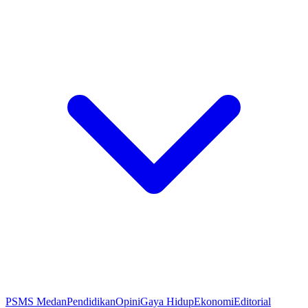
PSMS Medan
Pendidikan
Opini
Gaya Hidup
Ekonomi
Editorial