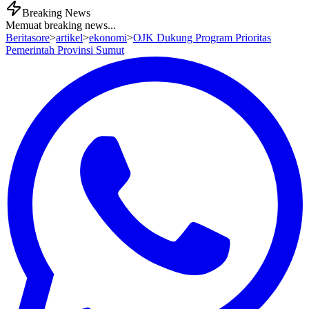
Breaking News
Memuat breaking news...
Beritasore
>
artikel
>
ekonomi
>
OJK Dukung Program Prioritas
Pemerintah Provinsi Sumut