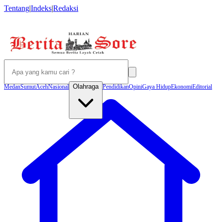
Tentang
|
Indeks
|
Redaksi
Olahraga
Medan
Sumut
Aceh
Nasional
Pendidikan
Opini
Gaya Hidup
Ekonomi
Editorial