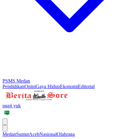
PSMS Medan
Pendidikan
Opini
Gaya Hidup
Ekonomi
Editorial
ngaji yuk
Medan
Sumut
Aceh
Nasional
Olahraga