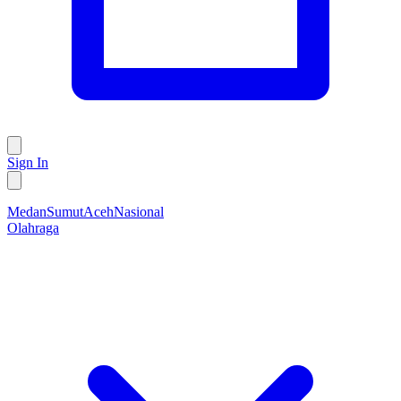
Sign In
Medan
Sumut
Aceh
Nasional
Olahraga