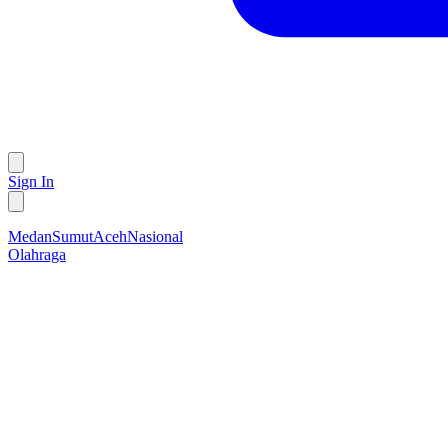
Sign In
Medan
Sumut
Aceh
Nasional
Olahraga