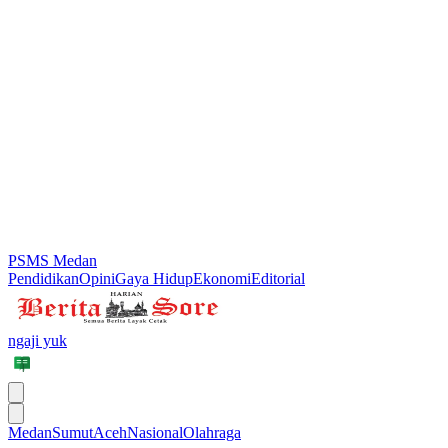
PSMS Medan
Pendidikan
Opini
Gaya Hidup
Ekonomi
Editorial
ngaji yuk
Medan
Sumut
Aceh
Nasional
Olahraga