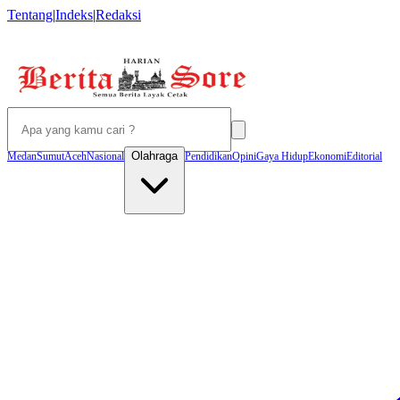
Tentang
|
Indeks
|
Redaksi
Olahraga
Medan
Sumut
Aceh
Nasional
Pendidikan
Opini
Gaya Hidup
Ekonomi
Editorial