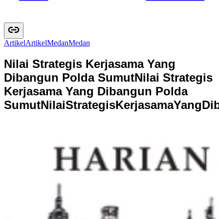
Artikel
A
r
t
i
k
e
l
Medan
M
e
d
a
n
Nilai Strategis Kerjasama Yang
Dibangun Polda Sumut
Nilai Strategis
Kerjasama Yang Dibangun Polda
Sumut
N
i
l
a
i
S
t
r
a
t
e
g
i
s
K
e
r
j
a
s
a
m
a
Y
a
n
g
D
i