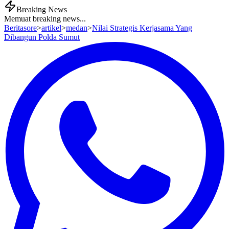
Breaking News
Memuat breaking news...
Beritasore
>
artikel
>
medan
>
Nilai Strategis Kerjasama Yang
Dibangun Polda Sumut