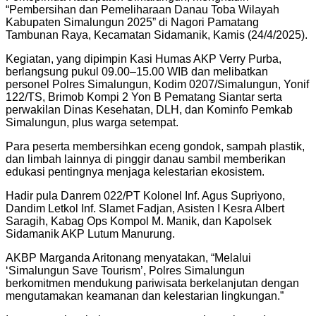
“Pembersihan dan Pemeliharaan Danau Toba Wilayah
Kabupaten Simalungun 2025” di Nagori Pamatang
Tambunan Raya, Kecamatan Sidamanik, Kamis (24/4/2025).
Kegiatan, yang dipimpin Kasi Humas AKP Verry Purba,
berlangsung pukul 09.00–15.00 WIB dan melibatkan
personel Polres Simalungun, Kodim 0207/Simalungun, Yonif
122/TS, Brimob Kompi 2 Yon B Pematang Siantar serta
perwakilan Dinas Kesehatan, DLH, dan Kominfo Pemkab
Simalungun, plus warga setempat.
Para peserta membersihkan eceng gondok, sampah plastik,
dan limbah lainnya di pinggir danau sambil memberikan
edukasi pentingnya menjaga kelestarian ekosistem.
Hadir pula Danrem 022/PT Kolonel Inf. Agus Supriyono,
Dandim Letkol Inf. Slamet Fadjan, Asisten I Kesra Albert
Saragih, Kabag Ops Kompol M. Manik, dan Kapolsek
Sidamanik AKP Lutum Manurung.
AKBP Marganda Aritonang menyatakan, “Melalui
‘Simalungun Save Tourism’, Polres Simalungun
berkomitmen mendukung pariwisata berkelanjutan dengan
mengutamakan keamanan dan kelestarian lingkungan.”