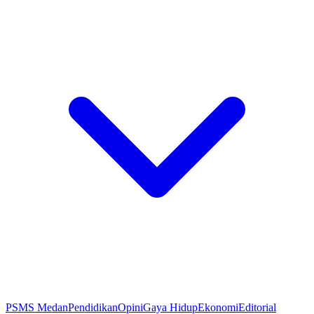
PSMS Medan
Pendidikan
Opini
Gaya Hidup
Ekonomi
Editorial