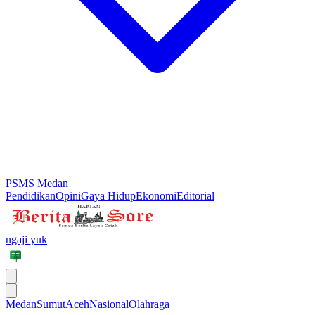
PSMS Medan
Pendidikan
Opini
Gaya Hidup
Ekonomi
Editorial
ngaji yuk
Medan
Sumut
Aceh
Nasional
Olahraga