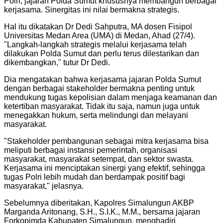
Polri, jajaran Polda Sumut khususnya membangun berbagai
kerjasama. Sinergitas ini nilai bermakna strategis.
Hal itu dikatakan Dr Dedi Sahputra, MA dosen Fisipol
Universitas Medan Area (UMA) di Medan, Ahad (27/4).
"Langkah-langkah strategis melalui kerjasama telah
dilakukan Polda Sumut dan perlu terus dilestarikan dan
dikembangkan," tutur Dr Dedi.
Dia mengatakan bahwa kerjasama jajaran Polda Sumut
dengan berbagai stakeholder bermakna penting untuk
mendukung tugas kepolisian dalam menjaga keamanan dan
ketertiban masyarakat. Tidak itu saja, namun juga untuk
menegakkan hukum, serta melindungi dan melayani
masyarakat.
"Stakeholder pembangunan sebagai mitra kerjasama bisa
meliputi berbagai instansi pemerintah, organisasi
masyarakat, masyarakat setempat, dan sektor swasta.
Kerjasama ini menciptakan sinergi yang efektif, sehingga
tugas Polri lebih mudah dan berdampak positif bagi
masyarakat," jelasnya.
Sebelumnya diberitakan, Kapolres Simalungun AKBP
Marganda Aritonang, S.H., S.I.K., M.M., bersama jajaran
Forkopimda Kabupaten Simalungun, menghadiri