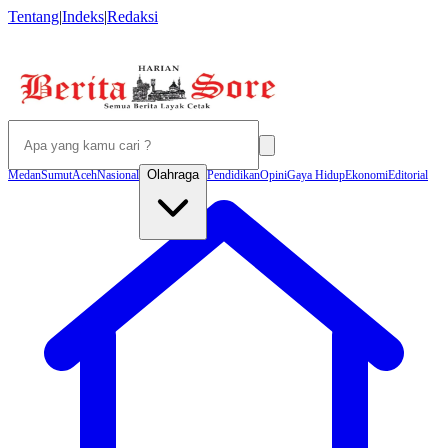
Tentang
|
Indeks
|
Redaksi
Olahraga
Medan
Sumut
Aceh
Nasional
Pendidikan
Opini
Gaya Hidup
Ekonomi
Editorial