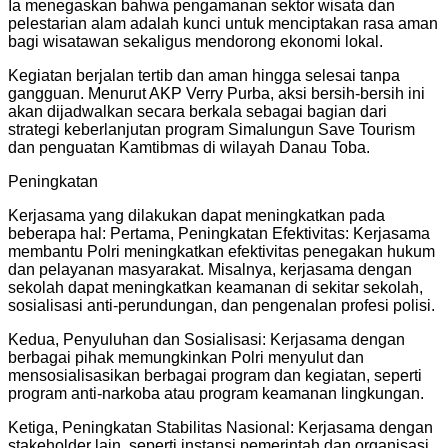
Ia menegaskan bahwa pengamanan sektor wisata dan
pelestarian alam adalah kunci untuk menciptakan rasa aman
bagi wisatawan sekaligus mendorong ekonomi lokal.
Kegiatan berjalan tertib dan aman hingga selesai tanpa
gangguan. Menurut AKP Verry Purba, aksi bersih-bersih ini
akan dijadwalkan secara berkala sebagai bagian dari
strategi keberlanjutan program Simalungun Save Tourism
dan penguatan Kamtibmas di wilayah Danau Toba.
Peningkatan
Kerjasama yang dilakukan dapat meningkatkan pada
beberapa hal: Pertama, Peningkatan Efektivitas: Kerjasama
membantu Polri meningkatkan efektivitas penegakan hukum
dan pelayanan masyarakat. Misalnya, kerjasama dengan
sekolah dapat meningkatkan keamanan di sekitar sekolah,
sosialisasi anti-perundungan, dan pengenalan profesi polisi.
Kedua, Penyuluhan dan Sosialisasi: Kerjasama dengan
berbagai pihak memungkinkan Polri menyulut dan
mensosialisasikan berbagai program dan kegiatan, seperti
program anti-narkoba atau program keamanan lingkungan.
Ketiga, Peningkatan Stabilitas Nasional: Kerjasama dengan
stakeholder lain, seperti instansi pemerintah dan organisasi