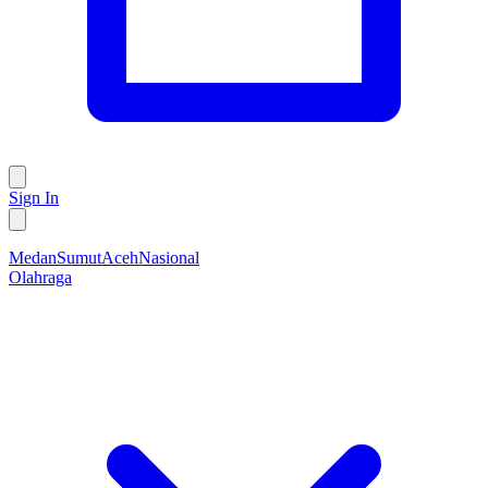
Sign In
Medan
Sumut
Aceh
Nasional
Olahraga