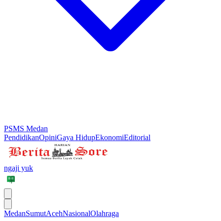
PSMS Medan
Pendidikan
Opini
Gaya Hidup
Ekonomi
Editorial
ngaji yuk
Medan
Sumut
Aceh
Nasional
Olahraga