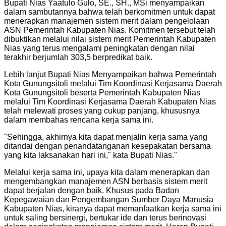
Bupati Nias Yaatulo Gulo, SE., SH., MSi menyampaikan
dalam sambutannya bahwa telah berkomitmen untuk dapat
menerapkan manajemen sistem merit dalam pengelolaan
ASN Pemerintah Kabupaten Nias. Komitmen tersebut telah
dibuktikan melalui nilai sistem merit Pemerintah Kabupaten
Nias yang terus mengalami peningkatan dengan nilai
terakhir berjumlah 303,5 berpredikat baik.
Lebih lanjut Bupati Nias Menyampaikan bahwa Pemerintah
Kota Gunungsitoli melalui Tim Koordinasi Kerjasama Daerah
Kota Gunungsitoli beserta Pemerintah Kabupaten Nias
melalui Tim Koordinasi Kerjasama Daerah Kabupaten Nias
telah melewati proses yang cukup panjang, khususnya
dalam membahas rencana kerja sama ini.
"
Sehingga, akhirnya kita dapat menjalin kerja sama yang
ditandai dengan penandatanganan kesepakatan bersama
yang kita laksanakan hari ini," kata Bupati Nias.
"
Melalui kerja sama ini, upaya kita dalam menerapkan dan
mengembangkan manajemen ASN berbasis sistem merit
dapat berjalan dengan baik. Khusus pada Badan
Kepegawaian dan Pengembangan Sumber Daya Manusia
Kabupaten Nias, kiranya dapat memanfaatkan kerja sama ini
untuk saling bersinergi, bertukar ide dan terus berinovasi