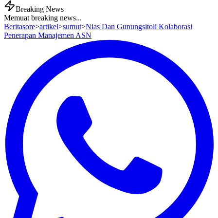
Breaking News
Memuat breaking news...
Beritasore
>
artikel
>
sumut
>
Nias Dan Gunungsitoli Kolaborasi
Penerapan Manajemen ASN