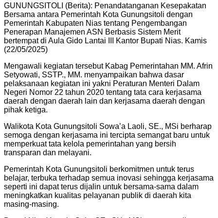
GUNUNGSITOLI (Berita): Penandatanganan Kesepakatan
Bersama antara Pemerintah Kota Gunungsitoli dengan
Pemerintah Kabupaten Nias tentang Pengembangan
Penerapan Manajemen ASN Berbasis Sistem Merit
bertempat di Aula Gido Lantai III Kantor Bupati Nias. Kamis
(22/05/2025)
Mengawali kegiatan tersebut Kabag Pemerintahan MM. Afrin
Setyowati, SSTP., MM. menyampaikan bahwa dasar
pelaksanaan kegiatan ini yakni Peraturan Menteri Dalam
Negeri Nomor 22 tahun 2020 tentang tata cara kerjasama
daerah dengan daerah lain dan kerjasama daerah dengan
pihak ketiga.
Walikota Kota Gunungsitoli Sowa’a Laoli, SE., MSi berharap
semoga dengan kerjasama ini tercipta semangat baru untuk
memperkuat tata kelola pemerintahan yang bersih
transparan dan melayani.
Pemerintah Kota Gunungsitoli berkomitmen untuk terus
belajar, terbuka terhadap semua inovasi sehingga kerjasama
seperti ini dapat terus dijalin untuk bersama-sama dalam
meningkatkan kualitas pelayanan publik di daerah kita
masing-masing.