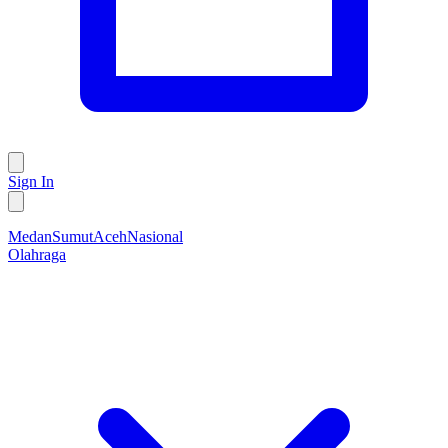
Sign In
Medan
Sumut
Aceh
Nasional
Olahraga