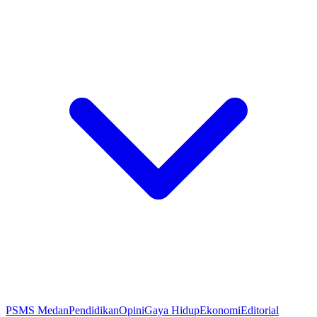
PSMS Medan
Pendidikan
Opini
Gaya Hidup
Ekonomi
Editorial