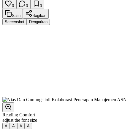
0
0
0
Salin
Bagikan
Screenshot
Dengarkan
Reading Comfort
adjust the font size
A
A
A
A