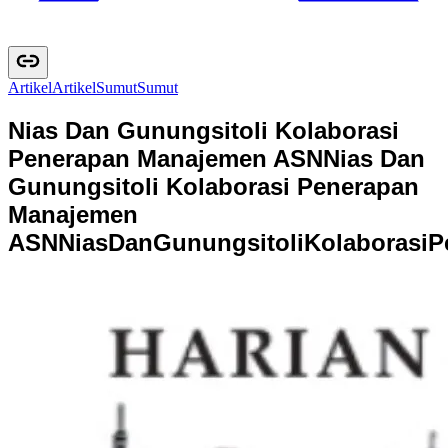
Artikel
A
r
t
i
k
e
l
Sumut
S
u
m
u
t
Nias Dan Gunungsitoli Kolaborasi
Penerapan Manajemen ASN
Nias Dan
Gunungsitoli Kolaborasi Penerapan
Manajemen
ASN
N
i
a
s
D
a
n
G
u
n
u
n
g
s
i
t
o
l
i
K
o
l
a
b
o
r
a
s
i
P