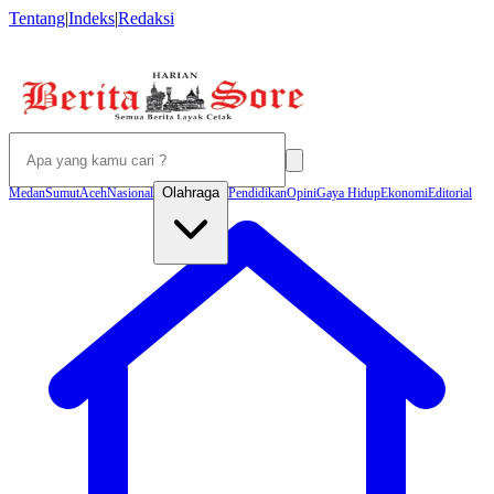
Tentang
|
Indeks
|
Redaksi
Olahraga
Medan
Sumut
Aceh
Nasional
Pendidikan
Opini
Gaya Hidup
Ekonomi
Editorial