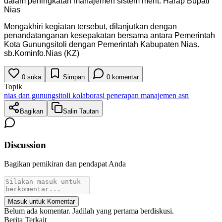
dalam peningkatan manajemen sistem merit. Harap Bupati
Nias
Mengakhiri kegiatan tersebut, dilanjutkan dengan
penandatanganan kesepakatan bersama antara Pemerintah
Kota Gunungsitoli dengan Pemerintah Kabupaten Nias.
sb.Kominfo.Nias (KZ)
0
suka
Simpan
0
komentar
Topik
nias dan gunungsitoli kolaborasi penerapan manajemen asn
Bagikan
Salin Tautan
Discussion
Bagikan pemikiran dan pendapat Anda
Masuk untuk Komentar
Belum ada komentar. Jadilah yang pertama berdiskusi.
Berita Terkait