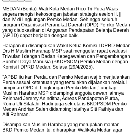
MEDAN (Berita): Wali Kota Medan Rico Tri Putra Waas
segera mengisi kekosongan jabatan strategis eselon II, |||
dan IV di lingkungan Pemko Medan. Sehingga seluruh
program Organisasi Perangkat Daerah (OPD) Pemko Medan
yang dialokasikan di Anggaran Pendapatan Belanja Daerah
(APBD) dapat berjalan dengan baik.
Harapan itu disampaikan Wakil Ketua Komisi I DPRD Medan
Drs H Muslim Harahap MSP saat menggelar rapat evaluasi
Triwulan I dengan Badan Kepegawaian dan Pengembangan
Sumber Daya Manusia (BKDPSDM) Pemko Medan dengan
Komisi I DPRD Medan, Selasa (29/4/2025).
"
APBD itu kan Perda, dan Pemko Medan wajib menjalankan
Perda sesuai ketentuan yang tentu akan dijalankan melalui
pimpinan OPD di Lingkungan Pemko Medan," ungkap
Muslim Harahap MSP didampingi anggota dewan lainnya
Reinhard Jeremy Aninditha, Adreas Pandapotan Purba,
Roma Uli Silalahi. Hadir juga sekretaris BKDPSDM Pemko
Medan Andrian Saleh didampingi stafnya Siti Fathiya dan
Alfi Rahman.
"
Disampaikan Muslim Harahap yang merupakan mantan
BKD Pemko Medan itu, diharapkan Walikota Medan agar