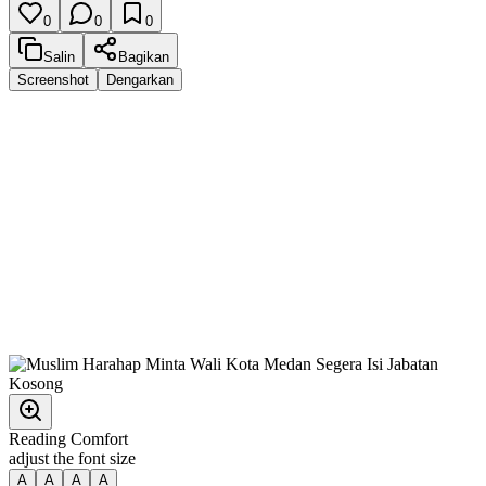
0
0
0
Salin
Bagikan
Screenshot
Dengarkan
Reading Comfort
adjust the font size
A
A
A
A