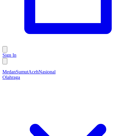
Sign In
Medan
Sumut
Aceh
Nasional
Olahraga