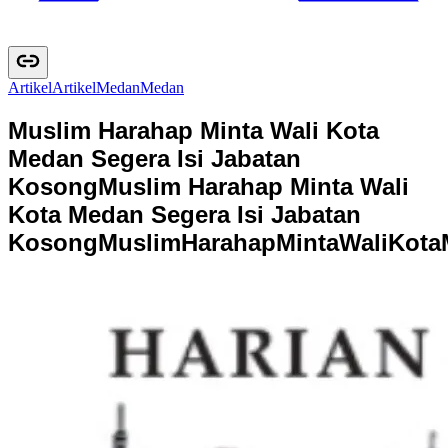
Artikel
A
r
t
i
k
e
l
Medan
M
e
d
a
n
Muslim Harahap Minta Wali Kota
Medan Segera Isi Jabatan
Kosong
Muslim Harahap Minta Wali
Kota Medan Segera Isi Jabatan
Kosong
M
u
s
l
i
m
H
a
r
a
h
a
p
M
i
n
t
a
W
a
l
i
K
o
t
a