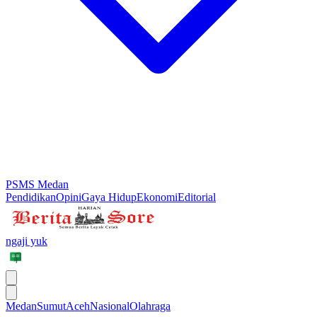
PSMS Medan
Pendidikan
Opini
Gaya Hidup
Ekonomi
Editorial
ngaji yuk
Medan
Sumut
Aceh
Nasional
Olahraga