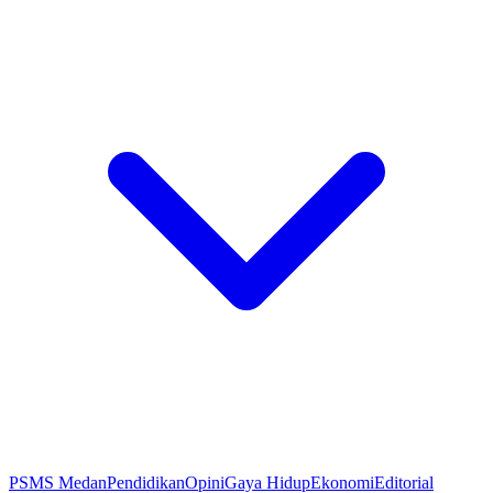
PSMS Medan
Pendidikan
Opini
Gaya Hidup
Ekonomi
Editorial