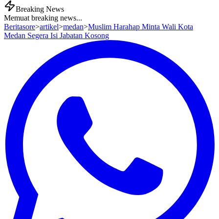
Breaking News
Memuat breaking news...
Beritasore
>
artikel
>
medan
>
Muslim Harahap Minta Wali Kota
Medan Segera Isi Jabatan Kosong