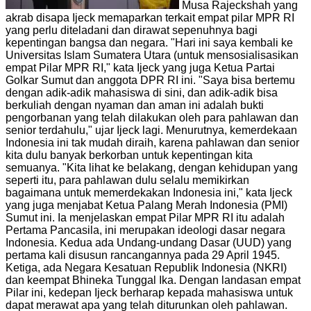
Musa Rajeckshah yang
akrab disapa Ijeck memaparkan terkait empat pilar MPR RI
yang perlu diteladani dan dirawat sepenuhnya bagi
kepentingan bangsa dan negara. "Hari ini saya kembali ke
Universitas Islam Sumatera Utara (untuk mensosialisasikan
empat Pilar MPR RI," kata Ijeck yang juga Ketua Partai
Golkar Sumut dan anggota DPR RI ini. "Saya bisa bertemu
dengan adik-adik mahasiswa di sini, dan adik-adik bisa
berkuliah dengan nyaman dan aman ini adalah bukti
pengorbanan yang telah dilakukan oleh para pahlawan dan
senior terdahulu," ujar Ijeck lagi. Menurutnya, kemerdekaan
Indonesia ini tak mudah diraih, karena pahlawan dan senior
kita dulu banyak berkorban untuk kepentingan kita
semuanya. "Kita lihat ke belakang, dengan kehidupan yang
seperti itu, para pahlawan dulu selalu memikirkan
bagaimana untuk memerdekakan Indonesia ini," kata Ijeck
yang juga menjabat Ketua Palang Merah Indonesia (PMI)
Sumut ini. Ia menjelaskan empat Pilar MPR RI itu adalah
Pertama Pancasila, ini merupakan ideologi dasar negara
Indonesia. Kedua ada Undang-undang Dasar (UUD) yang
pertama kali disusun rancangannya pada 29 April 1945.
Ketiga, ada Negara Kesatuan Republik Indonesia (NKRI)
dan keempat Bhineka Tunggal Ika. Dengan landasan empat
Pilar ini, kedepan Ijeck berharap kepada mahasiswa untuk
dapat merawat apa yang telah diturunkan oleh pahlawan.