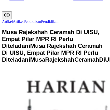
Artikel
A
r
t
i
k
e
l
Pendidikan
P
e
n
d
i
d
i
k
a
n
Musa Rajekshah Ceramah Di UISU,
Empat Pilar MPR RI Perlu
Diteladani
Musa Rajekshah Ceramah
Di UISU, Empat Pilar MPR RI Perlu
Diteladani
M
u
s
a
R
a
j
e
k
s
h
a
h
C
e
r
a
m
a
h
D
i
U