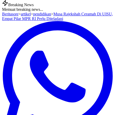
Breaking News
Memuat breaking news...
Beritasore
>
artikel
>
pendidikan
>
Musa Rajekshah Ceramah Di UISU,
Empat Pilar MPR RI Perlu Diteladani