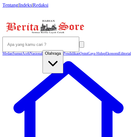
Tentang
|
Indeks
|
Redaksi
Olahraga
Medan
Sumut
Aceh
Nasional
Pendidikan
Opini
Gaya Hidup
Ekonomi
Editorial