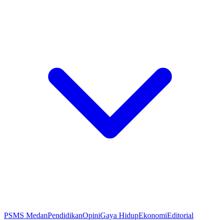
PSMS Medan
Pendidikan
Opini
Gaya Hidup
Ekonomi
Editorial