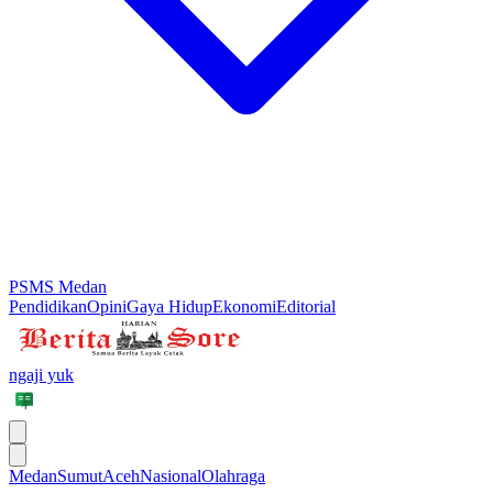
PSMS Medan
Pendidikan
Opini
Gaya Hidup
Ekonomi
Editorial
ngaji yuk
Medan
Sumut
Aceh
Nasional
Olahraga