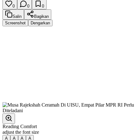
0
0
0
Salin
Bagikan
Screenshot
Dengarkan
Reading Comfort
adjust the font size
A
A
A
A