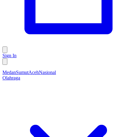
Sign In
Medan
Sumut
Aceh
Nasional
Olahraga