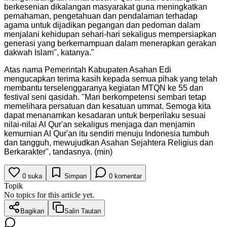
berkesenian dikalangan masyarakat guna meningkatkan
pemahaman, pengetahuan dan pendalaman terhadap
agama untuk dijadikan pegangan dan pedoman dalam
menjalani kehidupan sehari-hari sekaligus mempersiapkan
generasi yang berkemampuan dalam menerapkan gerakan
dakwah Islam", katanya.
"
Atas nama Pemerintah Kabupaten Asahan Edi
mengucapkan terima kasih kepada semua pihak yang telah
membantu terselenggaranya kegiatan MTQN ke 55 dan
festival seni qasidah. "Mari berkompetensi sembari tetap
memelihara persatuan dan kesatuan ummat. Semoga kita
dapat menanamkan kesadaran untuk berperilaku sesuai
nilai-nilai Al Qur'an sekaligus menjaga dan menjamin
kemurnian Al Qur'an itu sendiri menuju Indonesia tumbuh
dan tangguh, mewujudkan Asahan Sejahtera Religius dan
Berkarakter", tandasnya. (min)
0
suka
Simpan
0
komentar
Topik
No topics for this article yet.
Bagikan
Salin Tautan