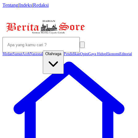
Tentang
|
Indeks
|
Redaksi
Olahraga
Medan
Sumut
Aceh
Nasional
Pendidikan
Opini
Gaya Hidup
Ekonomi
Editorial