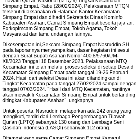
Tilawatil Qur'an Nasional (MTQN) Tingkat Kecamatan
Simpang Empat, Rabu (28/02/2024). Pelaksanaan MTQN
tersebut dilaksanakan di Halaman Kantor Kecamatan
Simpang Empat dan dihadiri Sekretaris Dinas Kominfo
Kabupaten Asahan, Camat Simpang Empat beserta jajaran,
Forkopimcam Simpang Empat, Tokoh Agama, Tokoh
Masyarakat dan tamu undangan lainnya.
Dikesempatan ini,Sekcam Simpang Empat Nasruddin SH
pada laporannya menyampaikan, dasar kegiatan ini sesui
dengan Surat Bupati Asahan Nomor 400.8/9760/UM-
XII/2023 Tanggal 18 Desember 2023. Pelaksanaan MTQ
Kecamatan ini telah melalui proses seleksi di setiap Desa di
Kecamatan Simpang Empat pada tanggal 19-26 Februari
2024. Hasil dari seleksi Desa ini akan ditandingkan di
Tingkat Kecamatan pada tanggal 27/02/2024 sampai dengan
tanggal 07/03/2024. "Hasil dari MTQ Kecamatan, nantinya
akan mewakili Kecamatan Simpang Empat untuk bertanding
ditingkat Kabupaten Asahan", ungkapnya.
Untuk peserta, Nasruddin melaporkan ada 242 orang yang
mengikuti, terdiri dari Lembaga Pengembangan Tilawah
Qur'an (LPTQ) sebanyak 130 orang dan Lembaga Seni
Qasidah Indonesia (LASQI) sebanyak 112 orang.
Ditempat yang sama Camat Simpang Empat Kamarul