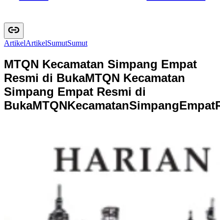
Artikel
A
r
t
i
k
e
l
Sumut
S
u
m
u
t
MTQN Kecamatan Simpang Empat
Resmi di Buka
MTQN Kecamatan
Simpang Empat Resmi di
Buka
M
T
Q
N
K
e
c
a
m
a
t
a
n
S
i
m
p
a
n
g
E
m
p
a
t