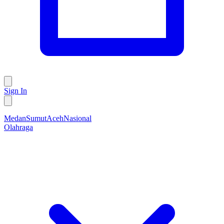
Sign In
Medan
Sumut
Aceh
Nasional
Olahraga