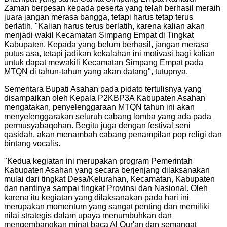
Zaman berpesan kepada peserta yang telah berhasil meraih
juara jangan merasa bangga, tetapi harus tetap terus
berlatih. "Kalian harus terus berlatih, karena kalian akan
menjadi wakil Kecamatan Simpang Empat di Tingkat
Kabupaten. Kepada yang belum berhasil, jangan merasa
putus asa, tetapi jadikan kekalahan ini motivasi bagi kalian
untuk dapat mewakili Kecamatan Simpang Empat pada
MTQN di tahun-tahun yang akan datang", tutupnya.
Sementara Bupati Asahan pada pidato tertulisnya yang
disampaikan oleh Kepala P2KBP3A Kabupaten Asahan
mengatakan, penyelenggaraan MTQN tahun ini akan
menyelenggarakan seluruh cabang lomba yang ada pada
permusyabaqohan. Begitu juga dengan festival seni
qasidah, akan menambah cabang penampilan pop religi dan
bintang vocalis.
"
Kedua kegiatan ini merupakan program Pemerintah
Kabupaten Asahan yang secara berjenjang dilaksanakan
mulai dari tingkat Desa/Kelurahan, Kecamatan, Kabupaten
dan nantinya sampai tingkat Provinsi dan Nasional. Oleh
karena itu kegiatan yang dilaksanakan pada hari ini
merupakan momentum yang sangat penting dan memiliki
nilai strategis dalam upaya menumbuhkan dan
mengembangkan minat baca Al Qur'an dan semangat