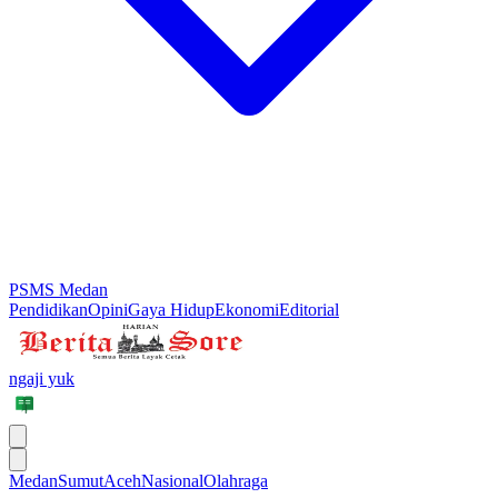
PSMS Medan
Pendidikan
Opini
Gaya Hidup
Ekonomi
Editorial
ngaji yuk
Medan
Sumut
Aceh
Nasional
Olahraga