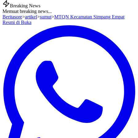
Breaking News
Memuat breaking news...
Beritasore
>
artikel
>
sumut
>
MTQN Kecamatan Simpang Empat
Resmi di Buka