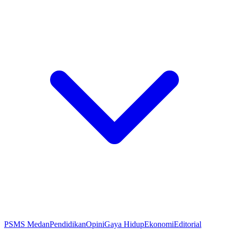
PSMS Medan
Pendidikan
Opini
Gaya Hidup
Ekonomi
Editorial