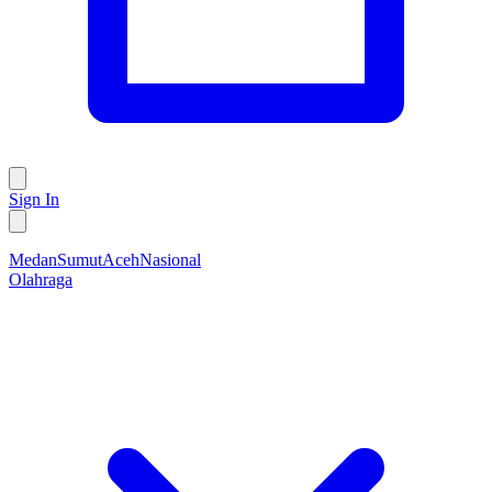
Sign In
Medan
Sumut
Aceh
Nasional
Olahraga