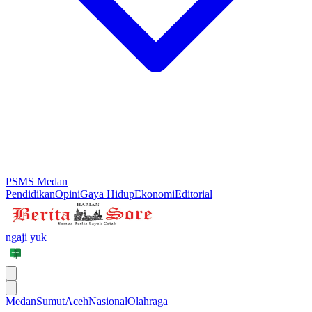
PSMS Medan
Pendidikan
Opini
Gaya Hidup
Ekonomi
Editorial
ngaji yuk
Medan
Sumut
Aceh
Nasional
Olahraga