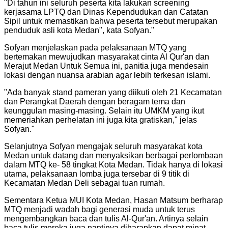
"
Di tahun ini seluruh peserta kita lakukan screening
kerjasama LPTQ dan Dinas Kependudukan dan Catatan
Sipil untuk memastikan bahwa peserta tersebut merupakan
penduduk asli kota Medan", kata Sofyan.
"
Sofyan menjelaskan pada pelaksanaan MTQ yang
bertemakan mewujudkan masyarakat cinta Al Qur'an dan
Merajut Medan Untuk Semua ini, panitia juga mendesain
lokasi dengan nuansa arabian agar lebih terkesan islami.
"
Ada banyak stand pameran yang diikuti oleh 21 Kecamatan
dan Perangkat Daerah dengan beragam tema dan
keunggulan masing-masing. Selain itu UMKM yang ikut
memeriahkan perhelatan ini juga kita gratiskan," jelas
Sofyan.
"
Selanjutnya Sofyan mengajak seluruh masyarakat kota
Medan untuk datang dan menyaksikan berbagai perlombaan
dalam MTQ ke- 58 tingkat Kota Medan. Tidak hanya di lokasi
utama, pelaksanaan lomba juga tersebar di 9 titik di
Kecamatan Medan Deli sebagai tuan rumah.
Sementara Ketua MUI Kota Medan, Hasan Matsum berharap
MTQ menjadi wadah bagi generasi muda untuk terus
mengembangkan baca dan tulis Al-Qur'an. Artinya selain
baca tulis mereka juga nantinya diharapkan dapat minat