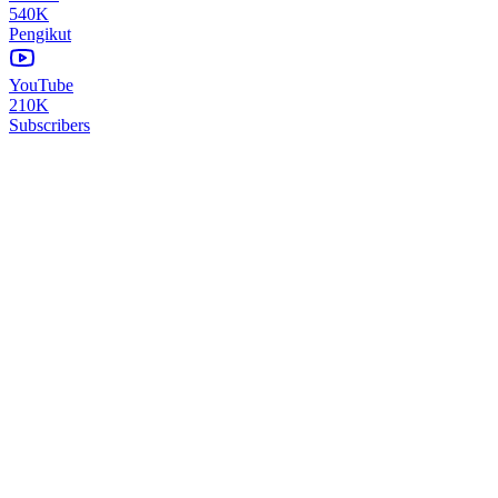
540K
Pengikut
YouTube
210K
Subscribers