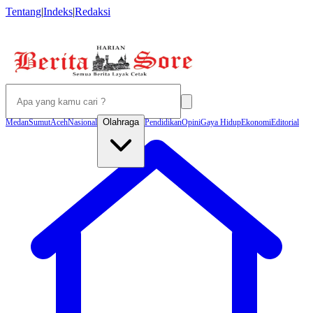
Tentang
|
Indeks
|
Redaksi
Olahraga
Medan
Sumut
Aceh
Nasional
Pendidikan
Opini
Gaya Hidup
Ekonomi
Editorial