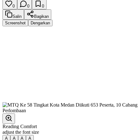
0
0
0
Salin
Bagikan
Screenshot
Dengarkan
Reading Comfort
adjust the font size
A
A
A
A