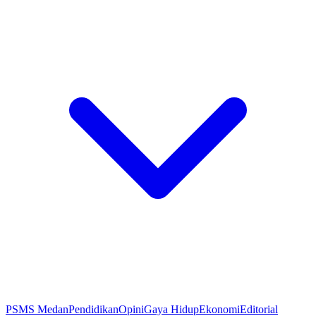
PSMS Medan
Pendidikan
Opini
Gaya Hidup
Ekonomi
Editorial