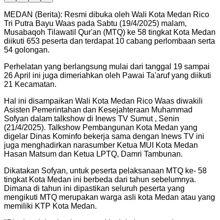
MEDAN (Berita): Resmi dibuka oleh Wali Kota Medan Rico
Tri Putra Bayu Waas pada Sabtu (19/4/2025) malam,
Musabaqoh Tilawatil Qur'an (MTQ) ke 58 tingkat Kota Medan
diikuti 653 peserta dan terdapat 10 cabang perlombaan serta
54 golongan.
Perhelatan yang berlangsung mulai dari tanggal 19 sampai
26 April ini juga dimeriahkan oleh Pawai Ta'aruf yang diikuti
21 Kecamatan.
Hal ini disampaikan Wali Kota Medan Rico Waas diwakili
Asisten Pemerintahan dan Kesejahteraan Muhammad
Sofyan dalam talkshow di Inews TV Sumut , Senin
(21/4/2025). Talkshow Pembangunan Kota Medan yang
digelar Dinas Kominfo bekerja sama dengan Inews TV ini
juga menghadirkan narasumber Ketua MUI Kota Medan
Hasan Matsum dan Ketua LPTQ, Damri Tambunan.
Dikatakan Sofyan, untuk peserta pelaksanaan MTQ ke- 58
tingkat Kota Medan ini berbeda dari tahun sebelumnya.
Dimana di tahun ini dipastikan seluruh peserta yang
mengikuti MTQ merupakan warga asli kota Medan atau yang
memiliki KTP Kota Medan.