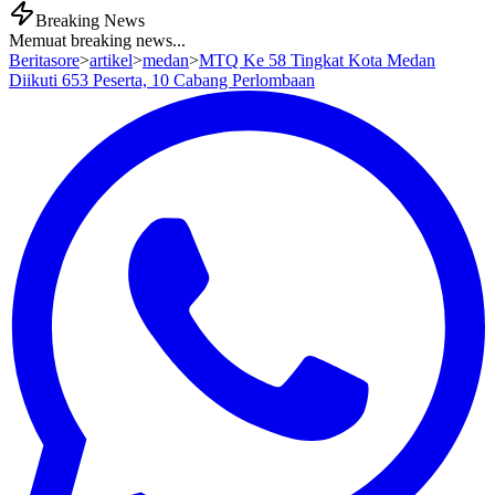
Breaking News
Memuat breaking news...
Beritasore
>
artikel
>
medan
>
MTQ Ke 58 Tingkat Kota Medan
Diikuti 653 Peserta, 10 Cabang Perlombaan