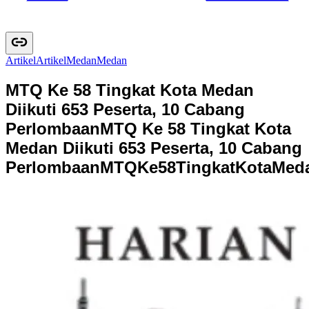
Artikel
A
r
t
i
k
e
l
Medan
M
e
d
a
n
MTQ Ke 58 Tingkat Kota Medan
Diikuti 653 Peserta, 10 Cabang
Perlombaan
MTQ Ke 58 Tingkat Kota
Medan Diikuti 653 Peserta, 10 Cabang
Perlombaan
M
T
Q
K
e
5
8
T
i
n
g
k
a
t
K
o
t
a
M
e
d