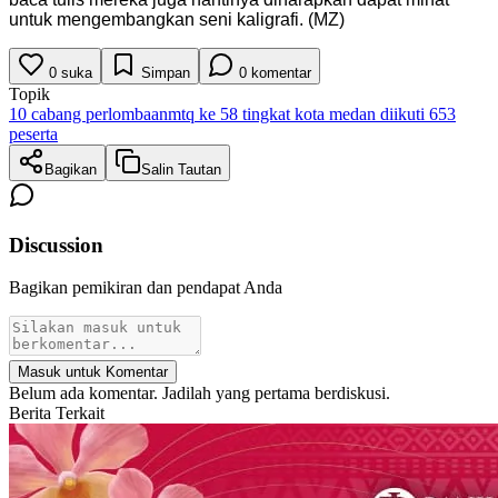
untuk mengembangkan seni kaligrafi. (MZ)
0
suka
Simpan
0
komentar
Topik
10 cabang perlombaan
mtq ke 58 tingkat kota medan diikuti 653
peserta
Bagikan
Salin Tautan
Discussion
Bagikan pemikiran dan pendapat Anda
Masuk untuk Komentar
Belum ada komentar. Jadilah yang pertama berdiskusi.
Berita Terkait