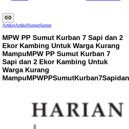
Artikel
A
r
t
i
k
e
l
Sumut
S
u
m
u
t
MPW PP Sumut Kurban 7 Sapi dan 2
Ekor Kambing Untuk Warga Kurang
Mampu
MPW PP Sumut Kurban 7
Sapi dan 2 Ekor Kambing Untuk
Warga Kurang
Mampu
M
P
W
P
P
S
u
m
u
t
K
u
r
b
a
n
7
S
a
p
i
d
a