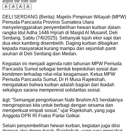
adjust the font size
A
A
A
A
DELI SERDANG (Berita): Majelis Pimpinan Wilayah (MPW)
Pemuda Pancasila Provinsi Sumatera Utara
menyelenggarakan penyembelihan hewan kurban dalam
rangka Idul Adha 1446 Hijriah di Masjid Al Musanif, Deli
Serdang, Sabtu (7/6/2025). Sebanyak tujuh ekor sapi dan
dua ekor kambing disembelih. Daging kurban dibagikan
kepada masyarakat kurang mampu dan sejumlah panti
asuhan di Deli Serdang dan Medan.
Kegiatan ini menjadi agenda rutin tahunan MPW Pemuda
Pancasila Sumut sebagai bentuk kepedulian sosial dan
komitmen terhadap nilai-nilai keagamaan. Ketua MPW
Pemuda Pancasila Sumut, Dr H Musa Rajekshah,
mengatakan bahwa kurban adalah bagian dari ibadah
sekaligus sarana mempererat solidaritas sosial.
&gt; “Semangat pengorbanan Nabi Ibrahim AS hendaknya
menginspirasi kita untuk berbagi dengan sesama dan
memperkuat empati sosial,” ujar Rajekshah, yang juga
Anggota DPR RI Fraksi Partai Golkar.
Selain penyembelihan hewan kurban, kegiatan juga diisi
dengan aksi donor darah. Rajekshah, yang juga menjabat