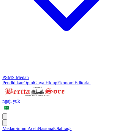
PSMS Medan
Pendidikan
Opini
Gaya Hidup
Ekonomi
Editorial
ngaji yuk
Medan
Sumut
Aceh
Nasional
Olahraga