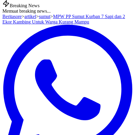
Breaking News
Memuat breaking news...
Beritasore
>
artikel
>
sumut
>
MPW PP Sumut Kurban 7 Sapi dan 2
Ekor Kambing Untuk Warga Kurang Mampu