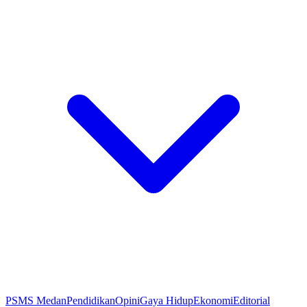
PSMS Medan
Pendidikan
Opini
Gaya Hidup
Ekonomi
Editorial