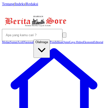
Tentang
|
Indeks
|
Redaksi
Olahraga
Medan
Sumut
Aceh
Nasional
Pendidikan
Opini
Gaya Hidup
Ekonomi
Editorial