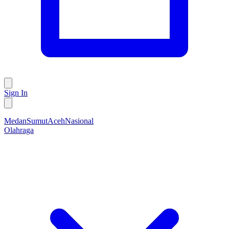
Sign In
Medan
Sumut
Aceh
Nasional
Olahraga