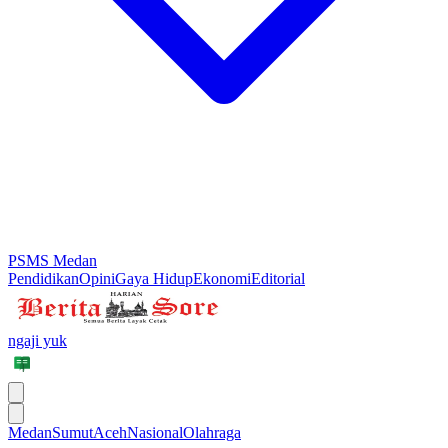
PSMS Medan
Pendidikan
Opini
Gaya Hidup
Ekonomi
Editorial
ngaji yuk
Medan
Sumut
Aceh
Nasional
Olahraga