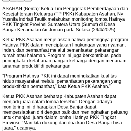
ASAHAN (Berita): Ketua Tim Penggerak Pemberdayaan dan
Kesejahteraan Keluarga (TP PKK) Kabupaten Asahan, Ny
Yusnila Indriati Taufik melakukan monitoring lomba Hatinya
PKK Tingkat Provinsi Sumatera Utara (Sumut) di Desa
Banjar Kecamatan Air Joman pada Selasa (29/4/2025).
Ketua PKK Asahan menjelaskan bahwa pentingnya program
Hatinya PKK dalam menciptakan lingkungan yang nyaman,
indah, dan bermanfaat melalui pemanfaatan pekarangan
rumah atau halaman. Program ini juga berkontribusi pada
peningkatan ketahanan pangan keluarga dengan menanam
tanaman produktif di pekarangan.
"
Program Hatinya PKK ini dapat meningkatkan kualitas
hidup masyarakat melalui pemanfaatan pekarangan yang
produktif dan bermanfaat," kata Ketua PKK Asahan.
"
Ketua PKK Asahan berharap Kabupaten Asahan dapat
menjadi juara dalam lomba tersebut. Dengan adanya
monitoring ini, diharapkan Desa Banjar dapat
mempersiapkan diri dengan baik dan meningkatkan peluang
untuk menjadi juara dalam lomba Hatinya PKK Tingkat
Provinsi. "Mari kita dukung dan doa-kan Desa Banjar bisa
juara," ucapnya.