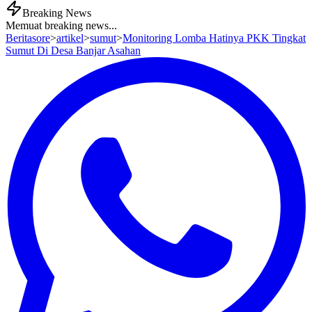
Breaking News
Memuat breaking news...
Beritasore
>
artikel
>
sumut
>
Monitoring Lomba Hatinya PKK Tingkat
Sumut Di Desa Banjar Asahan