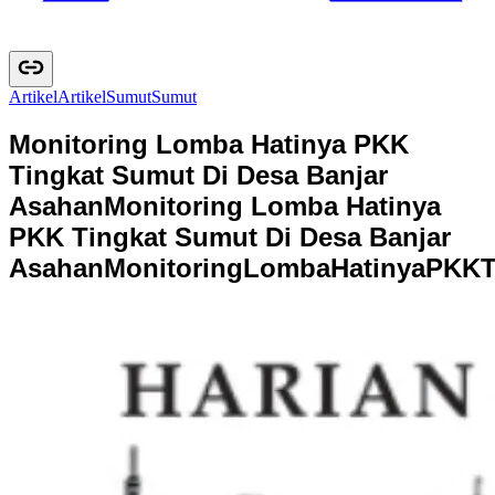
Artikel
A
r
t
i
k
e
l
Sumut
S
u
m
u
t
Monitoring Lomba Hatinya PKK
Tingkat Sumut Di Desa Banjar
Asahan
Monitoring Lomba Hatinya
PKK Tingkat Sumut Di Desa Banjar
Asahan
M
o
n
i
t
o
r
i
n
g
L
o
m
b
a
H
a
t
i
n
y
a
P
K
K