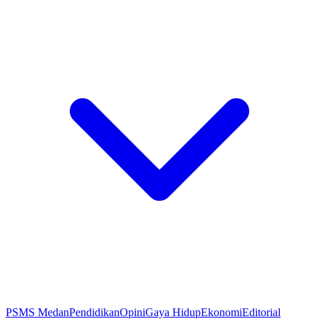
PSMS Medan
Pendidikan
Opini
Gaya Hidup
Ekonomi
Editorial