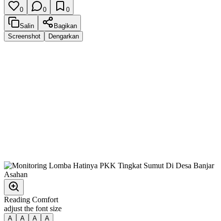
0
0
0
Salin
Bagikan
Screenshot
Dengarkan
Reading Comfort
adjust the font size
A
A
A
A