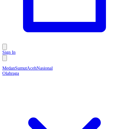
Sign In
Medan
Sumut
Aceh
Nasional
Olahraga