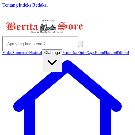
Tentang
|
Indeks
|
Redaksi
Olahraga
Medan
Sumut
Aceh
Nasional
Pendidikan
Opini
Gaya Hidup
Ekonomi
Editorial