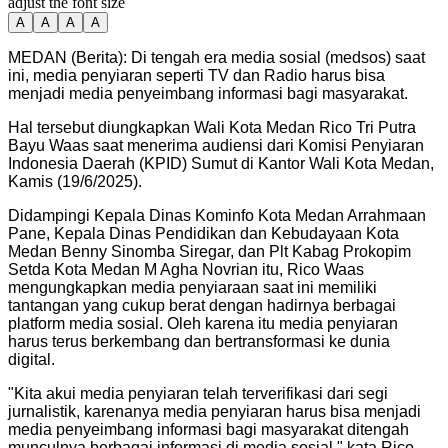
adjust the font size
A
A
A
A
MEDAN (Berita): Di tengah era media sosial (medsos) saat
ini, media penyiaran seperti TV dan Radio harus bisa
menjadi media penyeimbang informasi bagi masyarakat.
Hal tersebut diungkapkan Wali Kota Medan Rico Tri Putra
Bayu Waas saat menerima audiensi dari Komisi Penyiaran
Indonesia Daerah (KPID) Sumut di Kantor Wali Kota Medan,
Kamis (19/6/2025).
Didampingi Kepala Dinas Kominfo Kota Medan Arrahmaan
Pane, Kepala Dinas Pendidikan dan Kebudayaan Kota
Medan Benny Sinomba Siregar, dan Plt Kabag Prokopim
Setda Kota Medan M Agha Novrian itu, Rico Waas
mengungkapkan media penyiaraan saat ini memiliki
tantangan yang cukup berat dengan hadirnya berbagai
platform media sosial. Oleh karena itu media penyiaran
harus terus berkembang dan bertransformasi ke dunia
digital.
"
Kita akui media penyiaran telah terverifikasi dari segi
jurnalistik, karenanya media penyiaran harus bisa menjadi
media penyeimbang informasi bagi masyarakat ditengah
munculnya berbagai informasi di media sosial," kata Rico