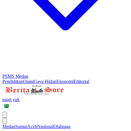
PSMS Medan
Pendidikan
Opini
Gaya Hidup
Ekonomi
Editorial
ngaji yuk
Medan
Sumut
Aceh
Nasional
Olahraga