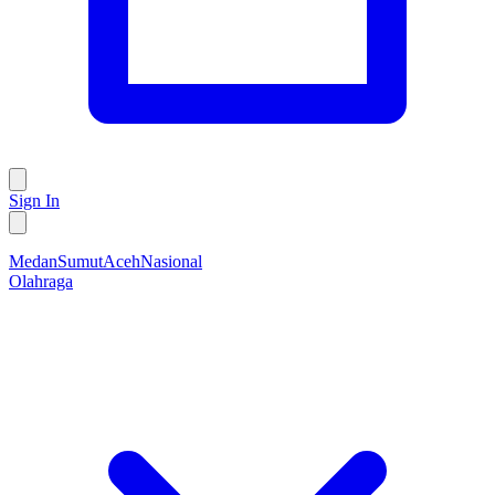
Sign In
Medan
Sumut
Aceh
Nasional
Olahraga