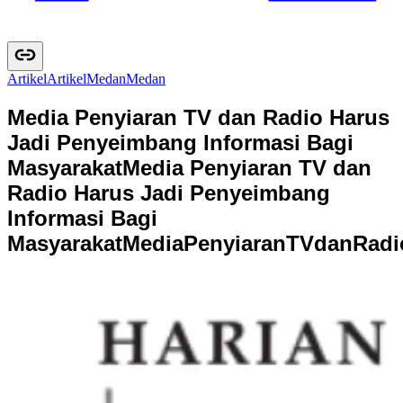
Artikel
A
r
t
i
k
e
l
Medan
M
e
d
a
n
Media Penyiaran TV dan Radio Harus
Jadi Penyeimbang Informasi Bagi
Masyarakat
Media Penyiaran TV dan
Radio Harus Jadi Penyeimbang
Informasi Bagi
Masyarakat
M
e
d
i
a
P
e
n
y
i
a
r
a
n
T
V
d
a
n
R
a
d
i