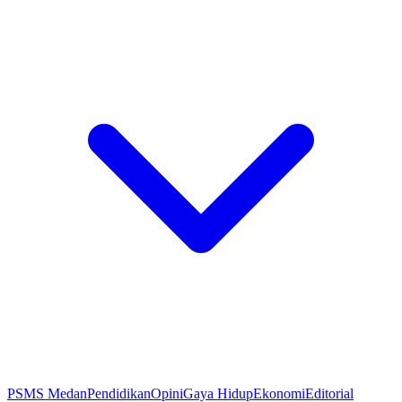
PSMS Medan
Pendidikan
Opini
Gaya Hidup
Ekonomi
Editorial