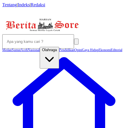
Tentang
|
Indeks
|
Redaksi
Olahraga
Medan
Sumut
Aceh
Nasional
Pendidikan
Opini
Gaya Hidup
Ekonomi
Editorial