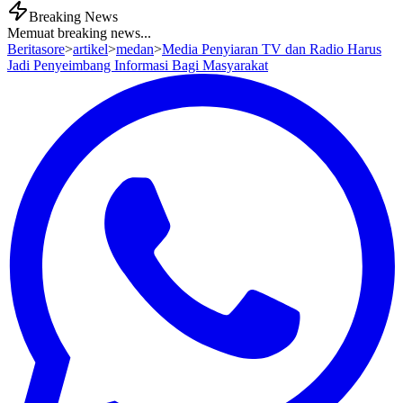
Breaking News
Memuat breaking news...
Beritasore
>
artikel
>
medan
>
Media Penyiaran TV dan Radio Harus
Jadi Penyeimbang Informasi Bagi Masyarakat