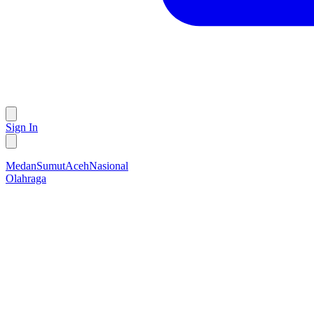
Sign In
Medan
Sumut
Aceh
Nasional
Olahraga