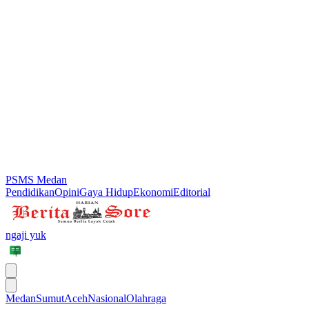
PSMS Medan
Pendidikan
Opini
Gaya Hidup
Ekonomi
Editorial
ngaji yuk
Medan
Sumut
Aceh
Nasional
Olahraga