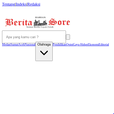
Tentang
|
Indeks
|
Redaksi
Olahraga
Medan
Sumut
Aceh
Nasional
Pendidikan
Opini
Gaya Hidup
Ekonomi
Editorial