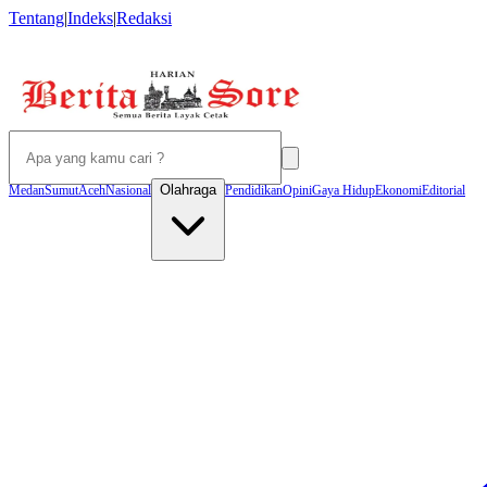
Tentang
|
Indeks
|
Redaksi
Olahraga
Medan
Sumut
Aceh
Nasional
Pendidikan
Opini
Gaya Hidup
Ekonomi
Editorial