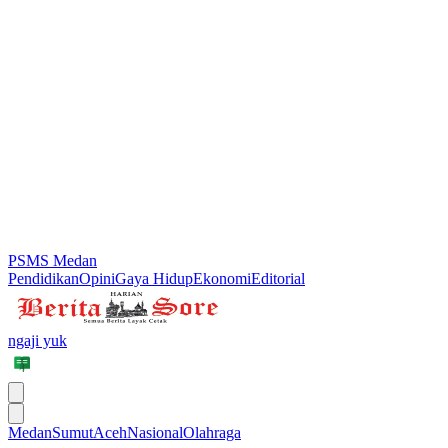
PSMS Medan
Pendidikan
Opini
Gaya Hidup
Ekonomi
Editorial
ngaji yuk
Medan
Sumut
Aceh
Nasional
Olahraga