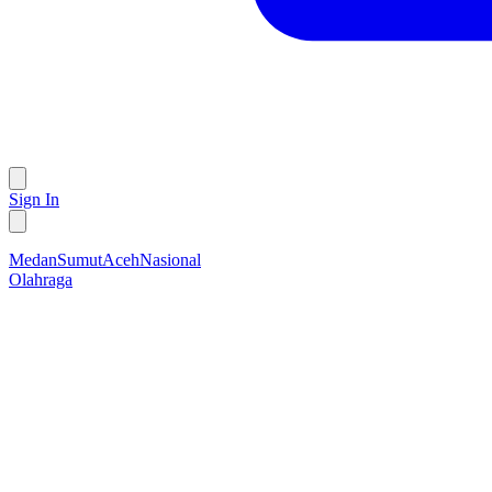
Sign In
Medan
Sumut
Aceh
Nasional
Olahraga