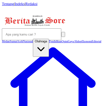
Tentang
|
Indeks
|
Redaksi
Olahraga
Medan
Sumut
Aceh
Nasional
Pendidikan
Opini
Gaya Hidup
Ekonomi
Editorial