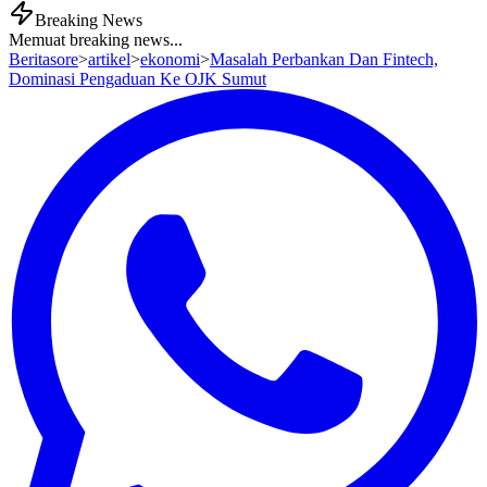
Breaking News
Memuat breaking news...
Beritasore
>
artikel
>
ekonomi
>
Masalah Perbankan Dan Fintech,
Dominasi Pengaduan Ke OJK Sumut