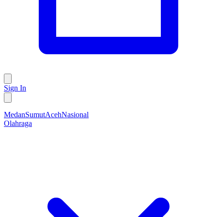
Sign In
Medan
Sumut
Aceh
Nasional
Olahraga