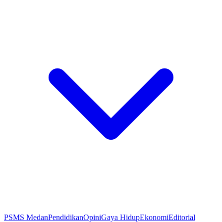
PSMS Medan
Pendidikan
Opini
Gaya Hidup
Ekonomi
Editorial