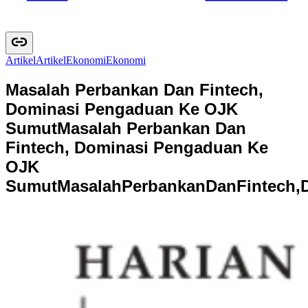
Artikel
A
r
t
i
k
e
l
Ekonomi
E
k
o
n
o
m
i
Masalah Perbankan Dan Fintech,
Dominasi Pengaduan Ke OJK
Sumut
Masalah Perbankan Dan
Fintech, Dominasi Pengaduan Ke
OJK
Sumut
M
a
s
a
l
a
h
P
e
r
b
a
n
k
a
n
D
a
n
F
i
n
t
e
c
h
,