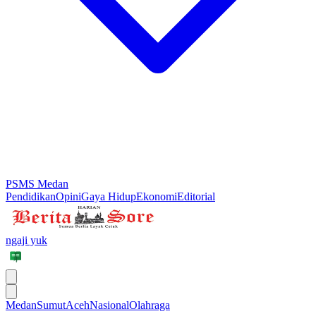
PSMS Medan
Pendidikan
Opini
Gaya Hidup
Ekonomi
Editorial
ngaji yuk
Medan
Sumut
Aceh
Nasional
Olahraga