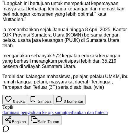
"
Langkah ini bertujuan untuk memperkuat kepercayaan
masyarakat terhadap lembaga keuangan dan memastikan
perlindungan konsumen yang lebih optimal," kata
Muttaqien.
"
Ia menambahkan sejak Januari hingga 8 April 2025, Kantor
OJK Provinsi Sumatera Utara (KOMN) bersama dengan
pelaku usaha jasa keuangan (PUJK) di Sumatera Utara
telah
mengadakan sebanyak 572 kegiatan edukasi keuangan
yang berhasil merangkum partisipasi lebih dari 35.219
peserta di wilayah Sumatera Utara.
Terdiri dari kalangan mahasiswa, pelajar, pelaku UMKM, ibu
rumah tangga, petani, masyarakat daerah Tertinggal,
Terdepan dan Terluar (3T) serta disabilitas. (wie)
0
suka
Simpan
0
komentar
Topik
dominasi pengaduan ke ojk sumut
perbankan dan fintech
Bagikan
Salin Tautan