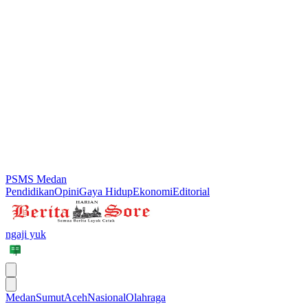
PSMS Medan
Pendidikan
Opini
Gaya Hidup
Ekonomi
Editorial
ngaji yuk
Medan
Sumut
Aceh
Nasional
Olahraga