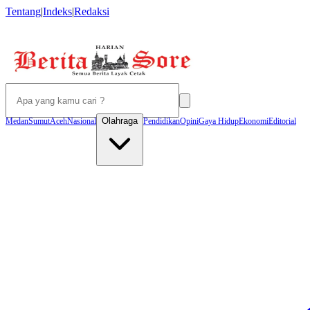
Tentang
|
Indeks
|
Redaksi
Olahraga
Medan
Sumut
Aceh
Nasional
Pendidikan
Opini
Gaya Hidup
Ekonomi
Editorial