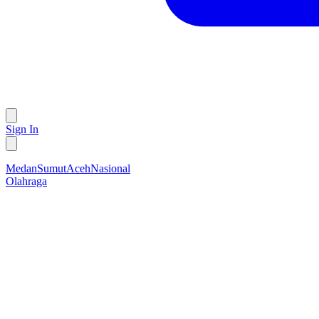
Sign In
Medan
Sumut
Aceh
Nasional
Olahraga