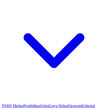
PSMS Medan
Pendidikan
Opini
Gaya Hidup
Ekonomi
Editorial