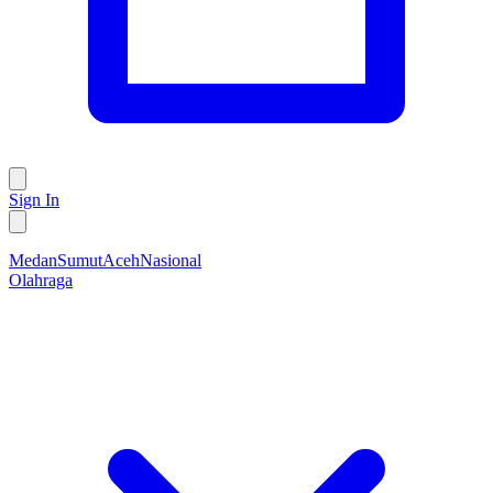
Sign In
Medan
Sumut
Aceh
Nasional
Olahraga