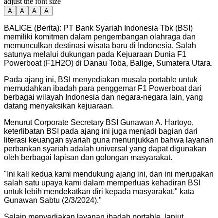
adjust the font size
A
A
A
A
BALIGE (Berita): PT Bank Syariah Indonesia Tbk (BSI)
memiliki komitmen dalam pengembangan olahraga dan
memunculkan destinasi wisata baru di Indonesia. Salah
satunya melalui dukungan pada Kejuaraan Dunia F1
Powerboat (F1H2O) di Danau Toba, Balige, Sumatera Utara.
Pada ajang ini, BSI menyediakan musala portable untuk
memudahkan ibadah para penggemar F1 Powerboat dari
berbagai wilayah Indonesia dan negara-negara lain, yang
datang menyaksikan kejuaraan.
Menurut Corporate Secretary BSI Gunawan A. Hartoyo,
keterlibatan BSI pada ajang ini juga menjadi bagian dari
literasi keuangan syariah guna menunjukkan bahwa layanan
perbankan syariah adalah universal yang dapat digunakan
oleh berbagai lapisan dan golongan masyarakat.
"
Ini kali kedua kami mendukung ajang ini, dan ini merupakan
salah satu upaya kami dalam memperluas kehadiran BSI
untuk lebih mendekatkan diri kepada masyarakat," kata
Gunawan Sabtu (2/3/2024).
"
Selain menyediakan layanan ibadah portable, lanjut