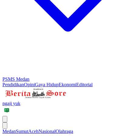
PSMS Medan
Pendidikan
Opini
Gaya Hidup
Ekonomi
Editorial
ngaji yuk
Medan
Sumut
Aceh
Nasional
Olahraga