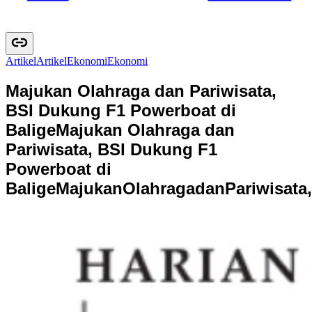
Artikel
A
r
t
i
k
e
l
Ekonomi
E
k
o
n
o
m
i
Majukan Olahraga dan Pariwisata,
BSI Dukung F1 Powerboat di
Balige
Majukan Olahraga dan
Pariwisata, BSI Dukung F1
Powerboat di
Balige
M
a
j
u
k
a
n
O
l
a
h
r
a
g
a
d
a
n
P
a
r
i
w
i
s
a
t
a
,