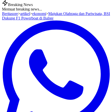
Breaking News
Memuat breaking news...
Beritasore
>
artikel
>
ekonomi
>
Majukan Olahraga dan Pariwisata, BSI
Dukung F1 Powerboat di Balige