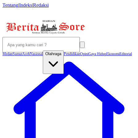
Tentang
|
Indeks
|
Redaksi
Olahraga
Medan
Sumut
Aceh
Nasional
Pendidikan
Opini
Gaya Hidup
Ekonomi
Editorial