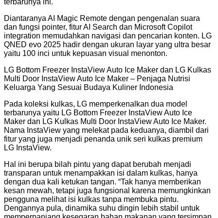
terbarunya ini.
Diantaranya AI Magic Remote dengan pengenalan suara
dan fungsi pointer, fitur AI Search dan Microsoft Copilot
integration memudahkan navigasi dan pencarian konten. LG
QNED evo 2025 hadir dengan ukuran layar yang ultra besar
yaitu 100 inci untuk kepuasan visual menonton.
LG Bottom Freezer InstaView Auto Ice Maker dan LG Kulkas
Multi Door InstaView Auto Ice Maker – Penjaga Nutrisi
Keluarga Yang Sesuai Budaya Kuliner Indonesia
Pada koleksi kulkas, LG memperkenalkan dua model
terbarunya yaitu LG Bottom Freezer InstaView Auto Ice
Maker dan LG Kulkas Multi Door InstaView Auto Ice Maker.
Nama InstaView yang melekat pada keduanya, diambil dari
fitur yang juga menjadi penanda unik seri kulkas premium
LG InstaView.
Hal ini berupa bilah pintu yang dapat berubah menjadi
transparan untuk menampakkan isi dalam kulkas, hanya
dengan dua kali ketukan tangan. “Tak hanya memberikan
kesan mewah, tetapi juga fungsional karena memungkinkan
pengguna melihat isi kulkas tanpa membuka pintu.
Dengannya pula, dinamika suhu dingin lebih stabil untuk
memperpanjang kesegaran bahan makanan yang tersimpan