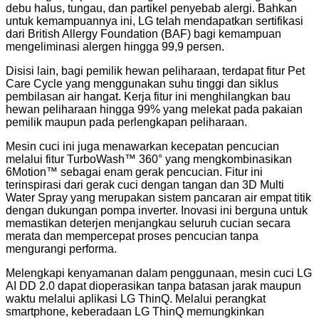
debu halus, tungau, dan partikel penyebab alergi. Bahkan
untuk kemampuannya ini, LG telah mendapatkan sertifikasi
dari British Allergy Foundation (BAF) bagi kemampuan
mengeliminasi alergen hingga 99,9 persen.
Disisi lain, bagi pemilik hewan peliharaan, terdapat fitur Pet
Care Cycle yang menggunakan suhu tinggi dan siklus
pembilasan air hangat. Kerja fitur ini menghilangkan bau
hewan peliharaan hingga 99% yang melekat pada pakaian
pemilik maupun pada perlengkapan peliharaan.
Mesin cuci ini juga menawarkan kecepatan pencucian
melalui fitur TurboWash™️ 360° yang mengkombinasikan
6Motion™️ sebagai enam gerak pencucian. Fitur ini
terinspirasi dari gerak cuci dengan tangan dan 3D Multi
Water Spray yang merupakan sistem pancaran air empat titik
dengan dukungan pompa inverter. Inovasi ini berguna untuk
memastikan deterjen menjangkau seluruh cucian secara
merata dan mempercepat proses pencucian tanpa
mengurangi performa.
Melengkapi kenyamanan dalam penggunaan, mesin cuci LG
AI DD 2.0 dapat dioperasikan tanpa batasan jarak maupun
waktu melalui aplikasi LG ThinQ. Melalui perangkat
smartphone, keberadaan LG ThinQ memungkinkan