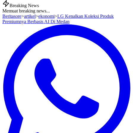
Breaking News
Memuat breaking news...
Beritasore
>
artikel
>
ekonomi
>
LG Kenalkan Koleksi Produk
Premiumnya Berbasis AI Di Medan