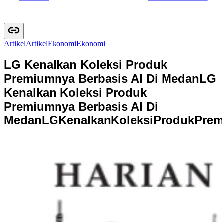
Artikel
A
r
t
i
k
e
l
Ekonomi
E
k
o
n
o
m
i
LG Kenalkan Koleksi Produk
Premiumnya Berbasis AI Di Medan
LG
Kenalkan Koleksi Produk
Premiumnya Berbasis AI Di
Medan
L
G
K
e
n
a
l
k
a
n
K
o
l
e
k
s
i
P
r
o
d
u
k
P
r
e