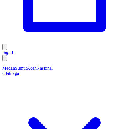
Sign In
Medan
Sumut
Aceh
Nasional
Olahraga