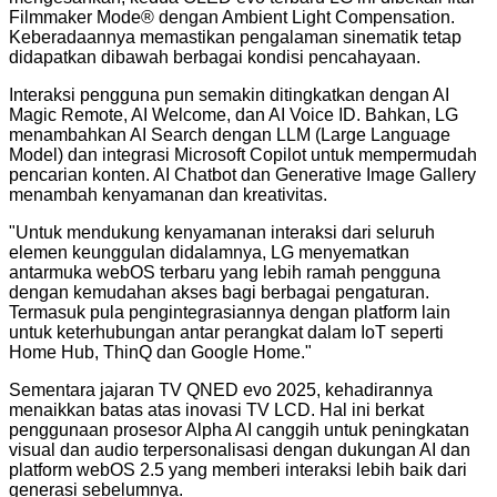
Filmmaker Mode®️ dengan Ambient Light Compensation.
Keberadaannya memastikan pengalaman sinematik tetap
didapatkan dibawah berbagai kondisi pencahayaan.
Interaksi pengguna pun semakin ditingkatkan dengan AI
Magic Remote, AI Welcome, dan AI Voice ID. Bahkan, LG
menambahkan AI Search dengan LLM (Large Language
Model) dan integrasi Microsoft Copilot untuk mempermudah
pencarian konten. AI Chatbot dan Generative Image Gallery
menambah kenyamanan dan kreativitas.
"
Untuk mendukung kenyamanan interaksi dari seluruh
elemen keunggulan didalamnya, LG menyematkan
antarmuka webOS terbaru yang lebih ramah pengguna
dengan kemudahan akses bagi berbagai pengaturan.
Termasuk pula pengintegrasiannya dengan platform lain
untuk keterhubungan antar perangkat dalam IoT seperti
Home Hub, ThinQ dan Google Home.
"
Sementara jajaran TV QNED evo 2025, kehadirannya
menaikkan batas atas inovasi TV LCD. Hal ini berkat
penggunaan prosesor Alpha AI canggih untuk peningkatan
visual dan audio terpersonalisasi dengan dukungan AI dan
platform webOS 2.5 yang memberi interaksi lebih baik dari
generasi sebelumnya.