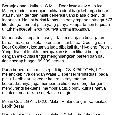
Beranjak pada kulkas LG Multi Door InstaView Auto Ice
Maker, model ini menjadi pilihan ideal bagi keluarga besar
atau hunian dengan multi generasi yang biasa ditemui di
Indonesia. Hal ini berkat kapasitas penyimpanan hingga 672
liter dengan empat pintu yang punya kompartemen terpisah
untuk mencegah tercampurnya aroma makanan.
Menegaskan superioritasnya dalam menjaga kesegaran
bahan makanan, selain sematan fitur Linear Cooling dan
Door Cooling+, keduanya juga dibekali fitur Hygiene Fresh+.
Yang disebut terakhir merupakan sistem filtrasi berlapis
dengan efektivitas tinggi menghilangkan bakteri dan bau
tidak sedap hingga 99,999 persen.
Pada beberapa model, seperti tipe GV-K25FFGEB, LG
melengkapinya dengan Water Dispenser terintegrasi pada
pintu. Lebih dari sekedar kejaran kenyamanan,
keberadaannya juga membantu efisiensi energi dengan
mengurangi frekuensi membuka tutup pintu kulkas hanya
untuk mendapatkan segelas air dingin.
Mesin Cuci LG AI DD 2.0, Makin Pintar dengan Kapasitas
Lebih Besar
Pada bagian ruang cuci, koleksi LG lebih berfokus pada