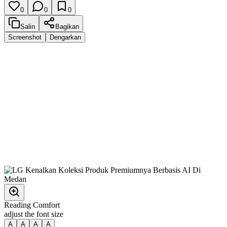
0
0
0
Salin
Bagikan
Screenshot
Dengarkan
Reading Comfort
adjust the font size
A
A
A
A