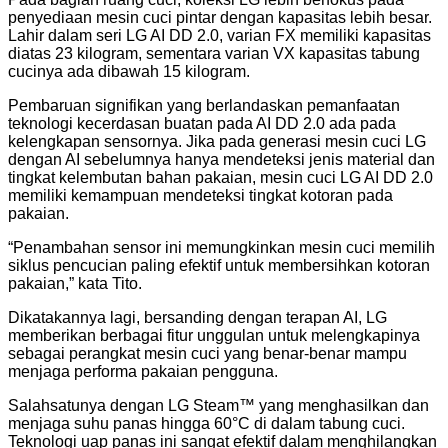
penyediaan mesin cuci pintar dengan kapasitas lebih besar.
Lahir dalam seri LG AI DD 2.0, varian FX memiliki kapasitas
diatas 23 kilogram, sementara varian VX kapasitas tabung
cucinya ada dibawah 15 kilogram.
Pembaruan signifikan yang berlandaskan pemanfaatan
teknologi kecerdasan buatan pada AI DD 2.0 ada pada
kelengkapan sensornya. Jika pada generasi mesin cuci LG
dengan AI sebelumnya hanya mendeteksi jenis material dan
tingkat kelembutan bahan pakaian, mesin cuci LG AI DD 2.0
memiliki kemampuan mendeteksi tingkat kotoran pada
pakaian.
“Penambahan sensor ini memungkinkan mesin cuci memilih
siklus pencucian paling efektif untuk membersihkan kotoran
pakaian,” kata Tito.
Dikatakannya lagi, bersanding dengan terapan AI, LG
memberikan berbagai fitur unggulan untuk melengkapinya
sebagai perangkat mesin cuci yang benar-benar mampu
menjaga performa pakaian pengguna.
Salahsatunya dengan LG Steam™️ yang menghasilkan dan
menjaga suhu panas hingga 60°C di dalam tabung cuci.
Teknologi uap panas ini sangat efektif dalam menghilangkan