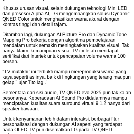
Khusus urusan visual, selain dukungan teknologi Mini LED
dan prosesor Alpha AI, LG mengembangkan solusi Dynamic
QNED Color untuk menghasilkan warna akurat dengan
kontras tinggi dan detail tajam.
Ditambah lagi, dukungan AI Picture Pro dan Dynamic Tone
Mapping Pro bekerja dengan algoritma pembelajaran
mendalam untuk semakin meningkatkan kualitas visual. Tak
hanya klaim, kemampuan visual TV ini telah mendapat
sertifikat dari Intertek untuk pencapaian volume warna 100
persen.
"
TV mutakhir ini terbukti mampu mereproduksi warna yang
kaya seperti aslinya, baik di lingkungan yang terang maupun
gelap," ujar Tito lagi.
"
Sementara dari sisi audio, TV QNED evo 2025 pun tak kalah
pesonanya. Keberadaan AI Sound Pro didalamnya mampu
menciptakan kualitas suara surround virtual 9.1.2 hanya dari
speaker bawaan.
Untuk kenyamanan lebih dalam interaksi, berbagai fitur
personalisasi dengan dukungan AI seperti yang terdapat
pada OLED TV pun disematkan LG pada TV QNED