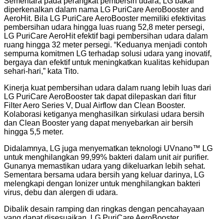
Sementara pada perangkat pembersih udara, LG bakal
diperkenalkan dalam nama LG PuriCare AeroBooster and
AeroHit. Bila LG PuriCare AeroBooster memiliki efektivitas
pembersihan udara hingga luas ruang 52,8 meter persegi,
LG PuriCare AeroHit efektif bagi pembersihan udara dalam
ruang hingga 32 meter persegi. “Keduanya menjadi contoh
sempurna komitmen LG terhadap solusi udara yang inovatif,
bergaya dan efektif untuk meningkatkan kualitas kehidupan
sehari-hari,” kata Tito.
Kinerja kuat pembersihan udara dalam ruang lebih luas dari
LG PuriCare AeroBooster tak dapat dilepaskan dari fitur
Filter Aero Series V, Dual Airflow dan Clean Booster.
Kolaborasi ketiganya menghasilkan sirkulasi udara bersih
dan Clean Booster yang dapat menyebarkan air bersih
hingga 5,5 meter.
Didalamnya, LG juga menyematkan teknologi UVnano™️ LG
untuk menghilangkan 99,99% bakteri dalam unit air purifier.
Gunanya memastikan udara yang dikeluarkan lebih sehat.
Sementara bersama udara bersih yang keluar darinya, LG
melengkapi dengan Ionizer untuk menghilangkan bakteri
virus, debu dan alergen di udara.
Dibalik desain ramping dan ringkas dengan pencahayaan
yang dapat disesuaikan, LG PuriCare AeroBooster