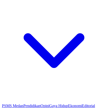
PSMS Medan
Pendidikan
Opini
Gaya Hidup
Ekonomi
Editorial