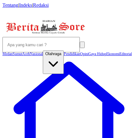
Tentang
|
Indeks
|
Redaksi
Olahraga
Medan
Sumut
Aceh
Nasional
Pendidikan
Opini
Gaya Hidup
Ekonomi
Editorial