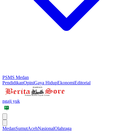
PSMS Medan
Pendidikan
Opini
Gaya Hidup
Ekonomi
Editorial
ngaji yuk
Medan
Sumut
Aceh
Nasional
Olahraga