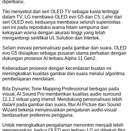
diperbarui.
Tito menyebut dari seri OLED TV sebagai kasta tertinggi
dalam TV, LG membawa OLED evo G5 dan C5. Lahir dari
seri OLED evo, keduanya membawa seluruh superioritas
seri ini pada reproduksi warna hitam sempurna dan
kekayaan warna dengan akurasi tinggi yang telah
mengantongi sertifikat UL Solution dan Intertek.
Selain inovasi personalisasi pada gambar dan suara, OLED
evo G5 disiapkan sebagai pusaran utama perhatian dengan
dukungan prosesor AI terbaru Alpha 11 Gen2.
Keberadaan prosesor dengan kecerdasan buatan ini
meningkatkan kualitas gambar dan suara melalui algoritma
pembelajaran mendalam.
Bila Dynamic Tone Mapping Professional bertugas pada
visual, AI Sound Pro memberikan kualitas audio surround
11.1.2 virtual yang imersif. Mendukung personalisasi lebih
dalam pada gambar dan suara, fitur AI Picture dan Sound
Wizard bekerja menyesuaikan pengaturan audio-visual
berdasarkan preferensi pengguna.
Untuk meningkatkan pengalaman menonton menjadi lebih
mengesankan, kedua OLED evo terbaru LG ini dibekali fitur