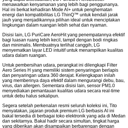
menawarkan kenyamanan yang lebih bagi penggunanya.
Hal ini berkat kehadiran Mode AI+ untuk penghematan
energi dan kompatibilitas LG ThinQ™️ untuk kendali jarak
jauh yang menjadikannya pilihan ideal untuk menciptakan
lingkungan dalam ruangan lebih sehat dan nyaman.
Disisi lain, LG PuriCare AeroHit yang penempatannya efektif
bagi luasan ruang lebih kecil, tampil dengan bodi ringkas
dan minimalis. Membuatnya terlihat canggih, LG
menyematkan layar LED intuitif untuk menampilkan kualitas
udara dalam ruangan.
Untuk pembersihan udara, perangkat ini dilengkapi Filter
Aero Series H yang memiliki sistem penyaringan berlapis
dan penyaringan udara 360 derajat. Kelengkapan inilah
yang memberinya daya efektif dalam mengurangi debu, bau,
virus, dan allergen. Sementara disisi lain, sensor PM1.0
menyediakan pemantauan kualitas udara secara real-time
untuk debu halus sekalipun.
Segera setelah perkenalan resmi seluruh koleksi ini, Tito
menyatakan, jajaran produk premium LG berbasis AI ini
bakal tersedia di berbagai toko elektronik yang ada di Medan
dan sekitarnya. Bakal hadir secara simultan, tingkat harga
yang diberikan akan disampaikan berbarengan dengan